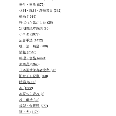
事件・事故 (875)
休刊・廃刊・雑誌業界 (312)
動画 (1689)
呼ばれた気がした (28)
定期購読本感想 (85)
小ネタ (2977)
広告手法 (1432)
後日談・補足 (780)
情報 (7646)
料理・食品 (4924)
新商品 (2343)
日本国債保有者比率 (23)
旧サイト記事 (760)
時節 (6980)
本 (1622)
本家ちら読み (3)
株主優待 (33)
模型・食玩類 (977)
猫・犬 (1174)