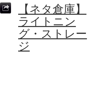
【ネタ倉庫】
ライトニン
グ・ストレー
ジ