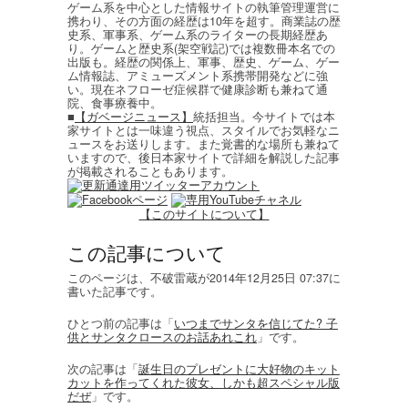
ゲーム系を中心とした情報サイトの執筆管理運営に
携わり、その方面の経歴は10年を超す。商業誌の歴
史系、軍事系、ゲーム系のライターの長期経歴あ
り。ゲームと歴史系(架空戦記)では複数冊本名での
出版も。経歴の関係上、軍事、歴史、ゲーム、ゲー
ム情報誌、アミューズメント系携帯開発などに強
い。現在ネフローゼ症候群で健康診断も兼ねて通
院、食事療養中。
■
【ガベージニュース】
統括担当。今サイトでは本
家サイトとは一味違う視点、スタイルでお気軽なニ
ュースをお送りします。また覚書的な場所も兼ねて
いますので、後日本家サイトで詳細を解説した記事
が掲載されることもあります。
【このサイトについて】
この記事について
このページは、不破雷蔵が2014年12月25日 07:37に
書いた記事です。
ひとつ前の記事は「
いつまでサンタを信じてた? 子
供とサンタクロースのお話あれこれ
」です。
次の記事は「
誕生日のプレゼントに大好物のキット
カットを作ってくれた彼女、しかも超スペシャル版
だぜ
」です。