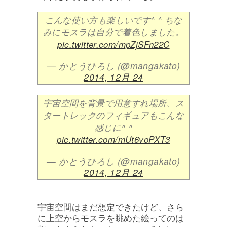
こんな使い方も楽しいです^ ^ ちな
みにモスラは自分で着色しました。
pic.twitter.com/mpZjSFn22C
— かとうひろし (@mangakato)
2014, 12月 24
宇宙空間を背景で用意すれ場所、ス
タートレックのフィギュアもこんな
感じに^ ^
pic.twitter.com/mUt6voPXT3
— かとうひろし (@mangakato)
2014, 12月 24
宇宙空間はまだ想定できたけど、さら
に上空からモスラを眺めた絵ってのは