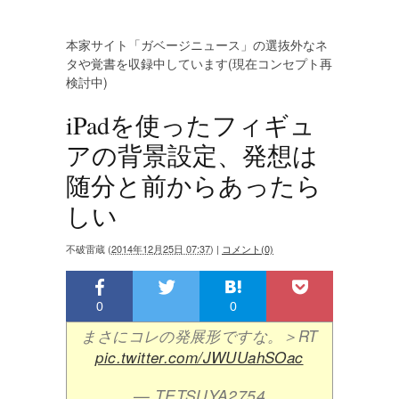
本家サイト「ガベージニュース」の選抜外なネ
タや覚書を収録中しています(現在コンセプト再
検討中)
iPadを使ったフィギュ
アの背景設定、発想は
随分と前からあったら
しい
不破雷蔵
(
2014年12月25日 07:37
)
|
コメント(0)
0
0
まさにコレの発展形ですな。＞RT
pic.twitter.com/JWUUahSOac
— TETSUYA2754