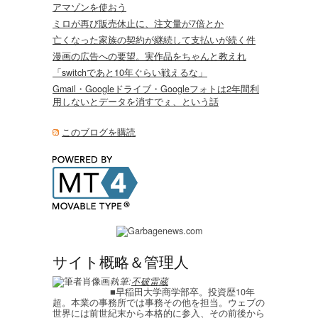
アマゾンを使おう
ミロが再び販売休止に、注文量が7倍とか
亡くなった家族の契約が継続して支払いが続く件
漫画の広告への要望。実作品をちゃんと教えれ
「switchであと10年ぐらい戦えるな」
Gmail・Googleドライブ・Googleフォトは2年間利
用しないとデータを消すでぇ、という話
このブログを購読
サイト概略＆管理人
執筆:
不破雷蔵
■早稲田大学商学部卒。投資歴10年
超。本業の事務所では事務その他を担当。ウェブの
世界には前世紀末から本格的に参入、その前後から