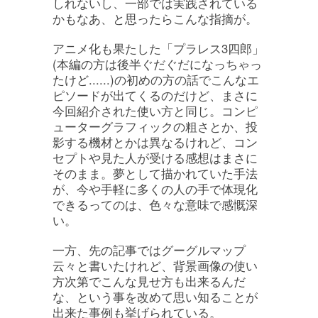
しれないし、一部では実践されている
かもなあ、と思ったらこんな指摘が。
アニメ化も果たした「プラレス3四郎」
(本編の方は後半ぐだぐだになっちゃっ
たけど......)の初めの方の話でこんなエ
ピソードが出てくるのだけど、まさに
今回紹介された使い方と同じ。コンピ
ューターグラフィックの粗さとか、投
影する機材とかは異なるけれど、コン
セプトや見た人が受ける感想はまさに
そのまま。夢として描かれていた手法
が、今や手軽に多くの人の手で体現化
できるってのは、色々な意味で感慨深
い。
一方、先の記事ではグーグルマップ
云々と書いたけれど、背景画像の使い
方次第でこんな見せ方も出来るんだ
な、という事を改めて思い知ることが
出来た事例も挙げられている。