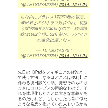
(@TETSUYA2754)
2014, 12月 24
ちなみにプラレス3四郎3巻の冒頭、
成田君とのジオラマ対決の回。初版
が昭和58年5月30日なので、雑誌掲
載は1982年頃...32年前か。デバイス
の進化は凄いなｗ
— TETSUYA2754
(@TETSUYA2754)
2014, 12月 24
先日の
【iPadをフィギュアの背景とし
て使う方法、なるほどこれは便利】
に
係わる後日談的な話。発想そのものは
まさにコロンブスの卵的なもので、そ
れを体現化したことに大きな意義があ
るのだけれど、もしかしたら昔に似た
ような発想を抱いていた人もいるかも