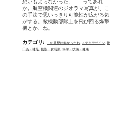
想いもよらなかった。......ってあれ
か。航空機関連のジオラマ写真が、こ
の手法で思いっきり可能性が広がる気
がする。敵機動部隊上を飛び回る爆撃
機とか、ね。
カテゴリ
:
この発想は無かったわ
,
ステキデザイン
,
後
日談・補足
,
模型・食玩類
,
科学・技術・健康