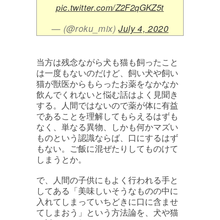
pic.twitter.com/Z2F2qGKZ5t
— (@roku_mix)
July 4, 2020
当方は残念ながら犬も猫も飼ったこと
は一度もないのだけど、飼い犬や飼い
猫が獣医からもらったお薬をなかなか
飲んでくれないと悩む話はよく見聞き
する。人間ではないので薬が体に有益
であることを理解してもらえるはずも
なく、単なる異物、しかも何かマズい
ものという認識ならば、口にするはず
もない。ご飯に混ぜたりしてものけて
しまうとか。
で、人間の子供にもよく行われる手と
してある「美味しいそうなものの中に
入れてしまっていちどきに口に含ませ
てしまおう」という方法論を、犬や猫