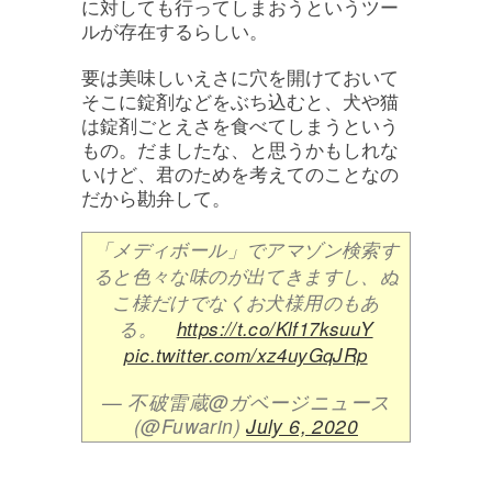
に対しても行ってしまおうというツー
ルが存在するらしい。
要は美味しいえさに穴を開けておいて
そこに錠剤などをぶち込むと、犬や猫
は錠剤ごとえさを食べてしまうという
もの。だましたな、と思うかもしれな
いけど、君のためを考えてのことなの
だから勘弁して。
「メディボール」でアマゾン検索す
ると色々な味のが出てきますし、ぬ
こ様だけでなくお犬様用のもあ
る。
https://t.co/Klf17ksuuY
pic.twitter.com/xz4uyGqJRp
— 不破雷蔵@ガベージニュース
(@Fuwarin)
July 6, 2020