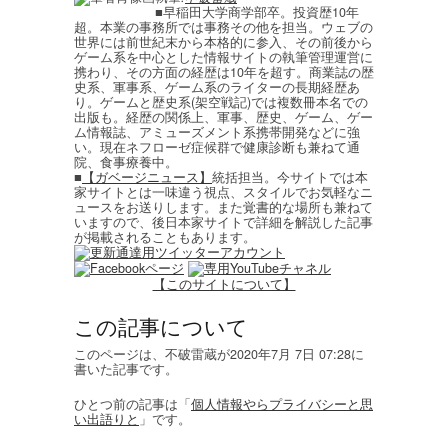
■早稲田大学商学部卒。投資歴10年
超。本業の事務所では事務その他を担当。ウェブの
世界には前世紀末から本格的に参入、その前後から
ゲーム系を中心とした情報サイトの執筆管理運営に
携わり、その方面の経歴は10年を超す。商業誌の歴
史系、軍事系、ゲーム系のライターの長期経歴あ
り。ゲームと歴史系(架空戦記)では複数冊本名での
出版も。経歴の関係上、軍事、歴史、ゲーム、ゲー
ム情報誌、アミューズメント系携帯開発などに強
い。現在ネフローゼ症候群で健康診断も兼ねて通
院、食事療養中。
■
【ガベージニュース】
統括担当。今サイトでは本
家サイトとは一味違う視点、スタイルでお気軽なニ
ュースをお送りします。また覚書的な場所も兼ねて
いますので、後日本家サイトで詳細を解説した記事
が掲載されることもあります。
【このサイトについて】
この記事について
このページは、不破雷蔵が2020年7月 7日 07:28に
書いた記事です。
ひとつ前の記事は「
個人情報やらプライバシーと思
い出語りと
」です。