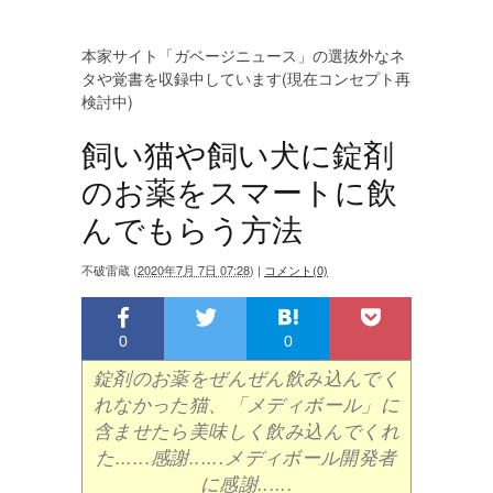
本家サイト「ガベージニュース」の選抜外なネ
タや覚書を収録中しています(現在コンセプト再
検討中)
飼い猫や飼い犬に錠剤
のお薬をスマートに飲
んでもらう方法
不破雷蔵
(
2020年7月 7日 07:28
)
|
コメント(0)
0
0
錠剤のお薬をぜんぜん飲み込んでく
れなかった猫、「メディボール」に
含ませたら美味しく飲み込んでくれ
た......感謝......メディボール開発者
に感謝......