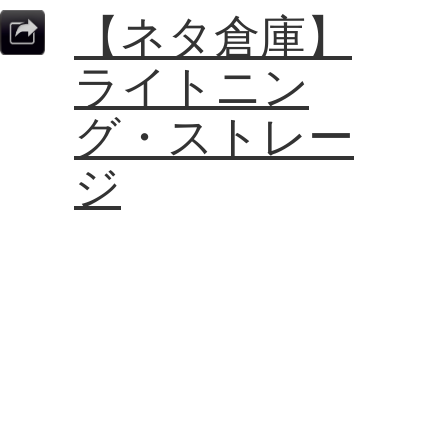
【ネタ倉庫】
ライトニン
グ・ストレー
ジ