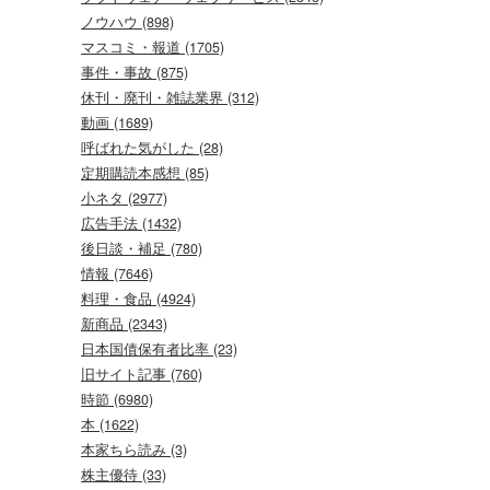
ノウハウ (898)
マスコミ・報道 (1705)
事件・事故 (875)
休刊・廃刊・雑誌業界 (312)
動画 (1689)
呼ばれた気がした (28)
定期購読本感想 (85)
小ネタ (2977)
広告手法 (1432)
後日談・補足 (780)
情報 (7646)
料理・食品 (4924)
新商品 (2343)
日本国債保有者比率 (23)
旧サイト記事 (760)
時節 (6980)
本 (1622)
本家ちら読み (3)
株主優待 (33)