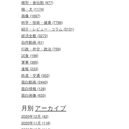
模型・食玩類 (977)
猫・犬 (1174)
画像 (1697)
科学・技術・健康 (7766)
紹介・レビュー・コラム (2131)
経済全般 (3272)
自作動画 (61)
行政・外交・政治 (759)
試食 (199)
軍事 (395)
速報 (233)
鉄道・交通 (352)
面白動画 (2440)
面白情報 (128)
面白画像 (633)
月別
アーカイブ
2020年12月 (42)
2020年11月 (118)