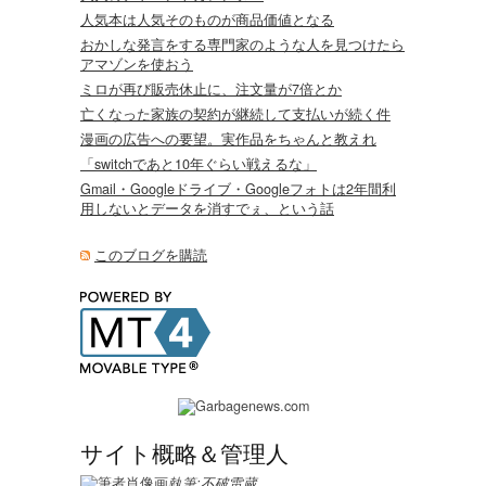
人気本は人気そのものが商品価値となる
おかしな発言をする専門家のような人を見つけたら
アマゾンを使おう
ミロが再び販売休止に、注文量が7倍とか
亡くなった家族の契約が継続して支払いが続く件
漫画の広告への要望。実作品をちゃんと教えれ
「switchであと10年ぐらい戦えるな」
Gmail・Googleドライブ・Googleフォトは2年間利
用しないとデータを消すでぇ、という話
このブログを購読
サイト概略＆管理人
執筆:
不破雷蔵