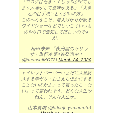
「マスクはせき・くしゃみが出てし
まう人達がして意味がある」「大事
なのは手洗いとうがいの方」
このへんをこそ、老人ばかりが観る
ワイドショーなどでしつこくいつも
のやり口で告知してほしいのです
が。
— 松田未来 「夜光雲のサリッ
サ」単行本第4巻発売中！
(@macchiMC72)
March 24, 2020
トイレットペーパーいまだに大量購
入する年寄り「おまえらほかにする
ことないのかよ」って言ったら「な
い」って言われそう。どんな人生や
ねん、そんな人生か。
— 山本貴嗣 (@atsuji_yamamoto)
March 24, 2020