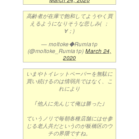
高齢者が在庫で飽和してようやく買
えるようになりそうな悲しみ( ；
∀；)
— moltoke◆Rumia1p
(@moltoke_Rumia1p)
March 24,
2020
いまやトイレットペーパーを無駄に
買い続けるのは情弱共ではなく、こ
れにより
｢他人に先んじて俺は勝った｣
ていうノリで毎朝各種店舗にはせ参
じる老人共だというのが板橋区のウ
チの界隈ですね。