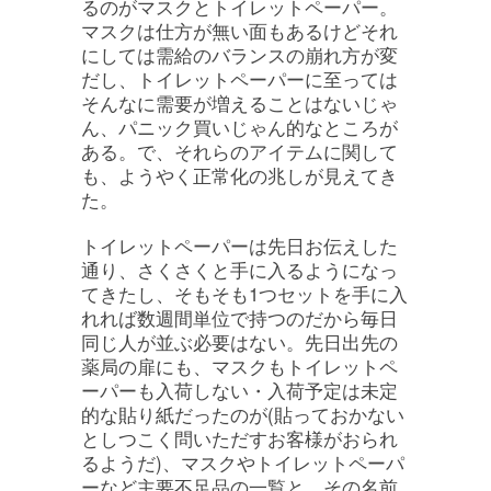
るのがマスクとトイレットペーパー。
マスクは仕方が無い面もあるけどそれ
にしては需給のバランスの崩れ方が変
だし、トイレットペーパーに至っては
そんなに需要が増えることはないじゃ
ん、パニック買いじゃん的なところが
ある。で、それらのアイテムに関して
も、ようやく正常化の兆しが見えてき
た。
トイレットペーパーは先日お伝えした
通り、さくさくと手に入るようになっ
てきたし、そもそも1つセットを手に入
れれば数週間単位で持つのだから毎日
同じ人が並ぶ必要はない。先日出先の
薬局の扉にも、マスクもトイレットペ
ーパーも入荷しない・入荷予定は未定
的な貼り紙だったのが(貼っておかない
としつこく問いただすお客様がおられ
るようだ)、マスクやトイレットペーパ
ーなど主要不足品の一覧と、その名前