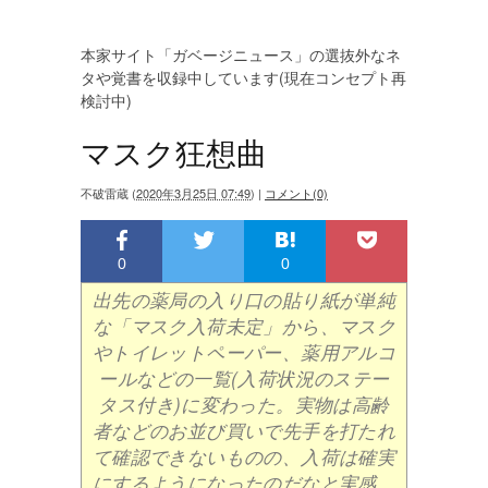
本家サイト「ガベージニュース」の選抜外なネ
タや覚書を収録中しています(現在コンセプト再
検討中)
マスク狂想曲
不破雷蔵
(
2020年3月25日 07:49
)
|
コメント(0)
0
0
出先の薬局の入り口の貼り紙が単純
な「マスク入荷未定」から、マスク
やトイレットペーパー、薬用アルコ
ールなどの一覧(入荷状況のステー
タス付き)に変わった。実物は高齢
者などのお並び買いで先手を打たれ
て確認できないものの、入荷は確実
にするようになったのだなと実感。