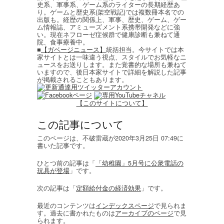
史系、軍事系、ゲーム系のライターの長期経歴あ
り。ゲームと歴史系(架空戦記)では複数冊本名での
出版も。経歴の関係上、軍事、歴史、ゲーム、ゲー
ム情報誌、アミューズメント系携帯開発などに強
い。現在ネフローゼ症候群で健康診断も兼ねて通
院、食事療養中。
■
【ガベージニュース】
統括担当。今サイトでは本
家サイトとは一味違う視点、スタイルでお気軽なニ
ュースをお送りします。また覚書的な場所も兼ねて
いますので、後日本家サイトで詳細を解説した記事
が掲載されることもあります。
【このサイトについて】
この記事について
このページは、不破雷蔵が2020年3月25日 07:49に
書いた記事です。
ひとつ前の記事は「
「幼稚園」5月号に公衆電話の
玩具が登場
」です。
次の記事は「
定額給付金の経済効果
」です。
最近のコンテンツは
インデックスページ
で見られま
す。過去に書かれたものは
アーカイブのページ
で見
られます。