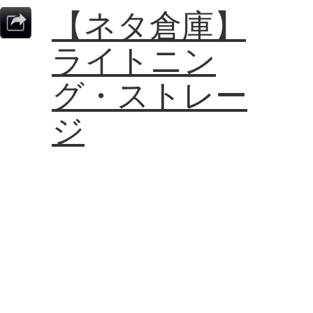
【ネタ倉庫】
ライトニン
グ・ストレー
ジ