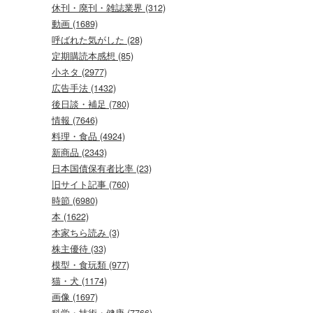
休刊・廃刊・雑誌業界 (312)
動画 (1689)
呼ばれた気がした (28)
定期購読本感想 (85)
小ネタ (2977)
広告手法 (1432)
後日談・補足 (780)
情報 (7646)
料理・食品 (4924)
新商品 (2343)
日本国債保有者比率 (23)
旧サイト記事 (760)
時節 (6980)
本 (1622)
本家ちら読み (3)
株主優待 (33)
模型・食玩類 (977)
猫・犬 (1174)
画像 (1697)
科学・技術・健康 (7766)