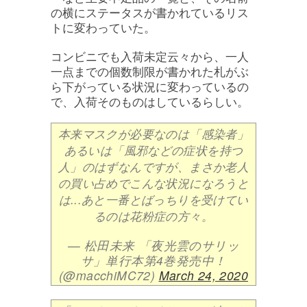
の横にステータスが書かれているリス
トに変わっていた。
コンビニでも入荷未定云々から、一人
一点までの個数制限が書かれた札がぶ
ら下がっている状況に変わっているの
で、入荷そのものはしているらしい。
本来マスクが必要なのは「感染者」
あるいは「風邪などの症状を持つ
人」のはずなんですが、まさか老人
の買い占めでこんな状況になろうと
は...あと一番とばっちりを受けてい
るのは花粉症の方々。
— 松田未来 「夜光雲のサリッ
サ」単行本第4巻発売中！
(@macchiMC72)
March 24, 2020