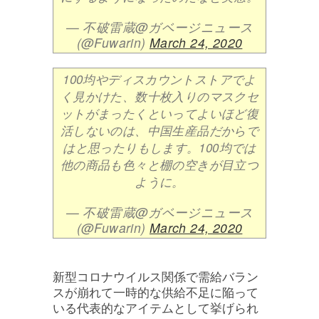
— 不破雷蔵@ガベージニュース
(@Fuwarin)
March 24, 2020
100均やディスカウントストアでよ
く見かけた、数十枚入りのマスクセ
ットがまったくといってよいほど復
活しないのは、中国生産品だからで
はと思ったりもします。100均では
他の商品も色々と棚の空きが目立つ
ように。
— 不破雷蔵@ガベージニュース
(@Fuwarin)
March 24, 2020
新型コロナウイルス関係で需給バラン
スが崩れて一時的な供給不足に陥って
いる代表的なアイテムとして挙げられ