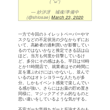
( ˘ω˘)
— 紗汐冴 城魂!準備中
(@shiosae)
March 23, 2020
一方で今回のトイレットペーパーやマ
スクなどの不足状況の少なからずにお
いて、高齢者の過剰買いが影響してい
るのではないかなと推定できる話は山
ほど。当方も何度か目撃しているけ
ど、多分にその感はある。平日は10時
とか11時開店で、就業者はその時間に
足を運ぶわけにはいかないし、並んで
いるのはオトシヨラーな人たちが多
分。しかもイベント感覚で楽しんでい
る感が強い。さらにはお薬の貯め置き
同様に、マジックアイテム的なものと
思い違いをしているような気がする。
不安ガーお気持ちガーと反論するかも