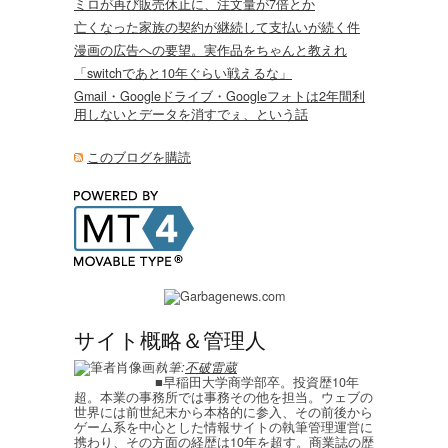
ミロが再び販売休止に、注文量が7倍とか
亡くなった家族の契約が継続して支払いが続く件
漫画の広告への要望。実作品をちゃんと教えれ
「switchであと10年ぐらい戦えるな」
Gmail・Googleドライブ・Googleフォトは2年間利
用しないとデータを消すでぇ、という話
このブログを購読
サイト概略＆管理人
執筆:
不破雷蔵
■早稲田大学商学部卒。投資歴10年
超。本業の事務所では事務その他を担当。ウェブの
世界には前世紀末から本格的に参入、その前後から
ゲーム系を中心とした情報サイトの執筆管理運営に
携わり、その方面の経歴は10年を超す。商業誌の歴