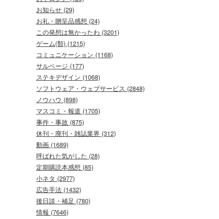
お知らせ (29)
お礼・贈呈品感想 (24)
この発想は無かったわ (3201)
ゲーム(類) (1215)
コミュニケーション (1168)
サルベージ (177)
ステキデザイン (1068)
ソフトウェア・ウェブサービス (2848)
ノウハウ (898)
マスコミ・報道 (1705)
事件・事故 (875)
休刊・廃刊・雑誌業界 (312)
動画 (1689)
呼ばれた気がした (28)
定期購読本感想 (85)
小ネタ (2977)
広告手法 (1432)
後日談・補足 (780)
情報 (7646)