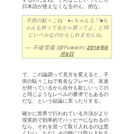
日本語が使えなくなるやん、的な。
子供の駄々こね「●×ちゃんも▽■ち
ゃんも持ってるから買ってよ」と同
じレベルなのかもしれませんね。
— 不破雷蔵 (@Fuwarin)
2019年6
月6日
で、この論調って見方を変えると、子
供の駄々こねで有名なフレーズ、友達
が持っているから自分も欲しいっての
と同じようなレベルの要求でもあるの
だな、という結論に至ったりする。
確かに世界で行われている方法がより
現実的で効率的でハッピーになれるの
なら、それを習って取り入れるのは悪
くない。ただしその時には取り入れる