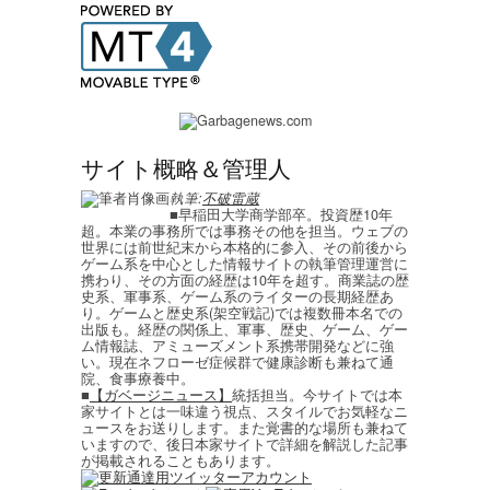
サイト概略＆管理人
執筆:
不破雷蔵
■早稲田大学商学部卒。投資歴10年
超。本業の事務所では事務その他を担当。ウェブの
世界には前世紀末から本格的に参入、その前後から
ゲーム系を中心とした情報サイトの執筆管理運営に
携わり、その方面の経歴は10年を超す。商業誌の歴
史系、軍事系、ゲーム系のライターの長期経歴あ
り。ゲームと歴史系(架空戦記)では複数冊本名での
出版も。経歴の関係上、軍事、歴史、ゲーム、ゲー
ム情報誌、アミューズメント系携帯開発などに強
い。現在ネフローゼ症候群で健康診断も兼ねて通
院、食事療養中。
■
【ガベージニュース】
統括担当。今サイトでは本
家サイトとは一味違う視点、スタイルでお気軽なニ
ュースをお送りします。また覚書的な場所も兼ねて
いますので、後日本家サイトで詳細を解説した記事
が掲載されることもあります。