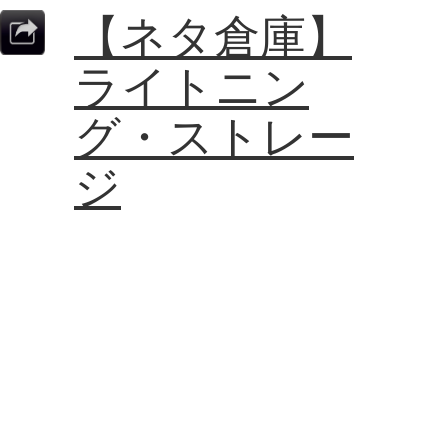
【ネタ倉庫】
ライトニン
グ・ストレー
ジ