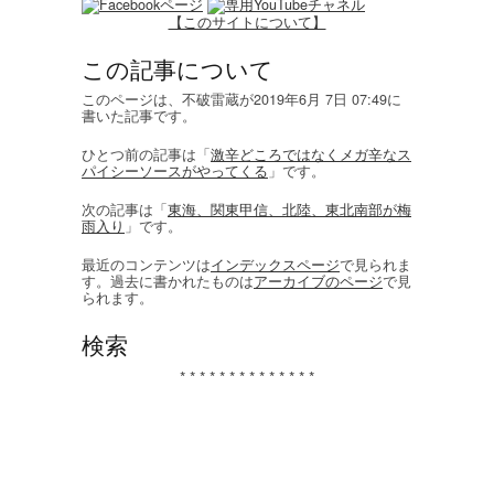
【このサイトについて】
この記事について
このページは、不破雷蔵が2019年6月 7日 07:49に
書いた記事です。
ひとつ前の記事は「
激辛どころではなくメガ辛なス
パイシーソースがやってくる
」です。
次の記事は「
東海、関東甲信、北陸、東北南部が梅
雨入り
」です。
最近のコンテンツは
インデックスページ
で見られま
す。過去に書かれたものは
アーカイブのページ
で見
られます。
検索
* * * * * * * * * * * * * *