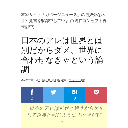
本家サイト「ガベージニュース」の選抜外なネ
タや覚書を収録中しています(現在コンセプト再
検討中)
日本のアレは世界とは
別だからダメ、世界に
合わせなきゃという論
調
不破雷蔵
(
2019年6月 7日 07:49
)
|
コメント(0)
0
0
「日本のアレは世界と違うから是正
して世界と同じようにすべきだｷﾘ
ｯ」