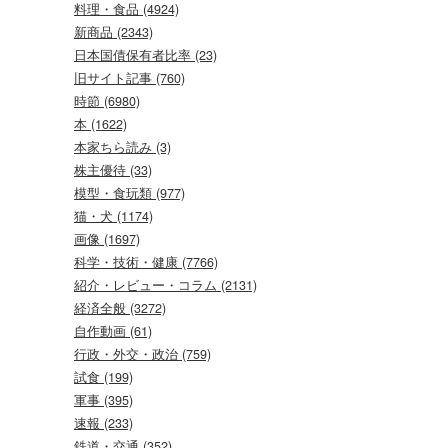
料理・食品 (4924)
新商品 (2343)
日本国債保有者比率 (23)
旧サイト記事 (760)
時節 (6980)
本 (1622)
本家ちら読み (3)
株主優待 (33)
模型・食玩類 (977)
猫・犬 (1174)
画像 (1697)
科学・技術・健康 (7766)
紹介・レビュー・コラム (2131)
経済全般 (3272)
自作動画 (61)
行政・外交・政治 (759)
試食 (199)
軍事 (395)
速報 (233)
鉄道・交通 (352)