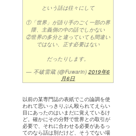
という話は往々にして
①「世界」が語り手のごく一部の界
隈、主義側の中の話でしかない
②世界の多分と違っていても間違い
ではない、正す必要はない
だったりします。
— 不破雷蔵 (@Fuwarin)
2019年6
月6日
以前の某専門誌の表紙でこの論調を使
われて思いっきりぶん殴られてえらい
目にあったのはいまだに覚えているけ
ど。確かにその分野で世界との取引が
必要で、それに合わせる必要があるっ
てのなら話は別だけど、そうでない場