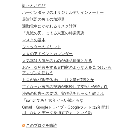
訂正とお詫び
ハーゲンダッツのオリジナルデザインメーカー
最近話題の象印の加湿器
通勤電車にかかわるリスク計算
「鬼滅の刃」による東宝の特需恩恵
マスクの基本
ツイッターのメリット
大人のアドベントカレンダー
人気本は人気そのものが商品価値となる
おかしな発言をする専門家のような人を見つけたら
アマゾンを使おう
ミロが再び販売休止に、注文量が7倍とか
亡くなった家族の契約が継続して支払いが続く件
漫画の広告への要望。実作品をちゃんと教えれ
「switchであと10年ぐらい戦えるな」
Gmail・Googleドライブ・Googleフォトは2年間利
用しないとデータを消すでぇ、という話
このブログを購読