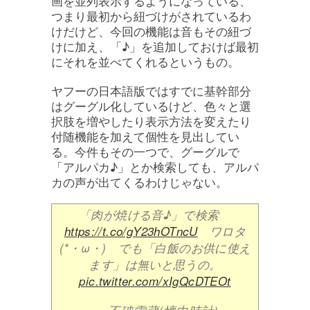
画を並列表示するようになっている、
つまり最初から紐づけがされているわ
けだけど、今回の機能は音もその紐づ
けに加え、「♪」を追加しておけば最初
にそれを並べてくれるというもの。
ヤフーの日本語版ではすでに基幹部分
はグーグル化しているけど、色々と選
択肢を増やしたり表示方法を変えたり
付随機能を加えて個性を見出してい
る。今件もその一つで、グーグルで
「アルパカ♪」とか検索しても、アルパ
カの声が出てくるわけじゃない。
「肉が焼ける音♪」で検索
https://t.co/gY23hOTncU
ワロタ
(*・ω・) でも「白飯のお供に使え
ます」は無いと思うの。
pic.twitter.com/xIgQcDTEOt