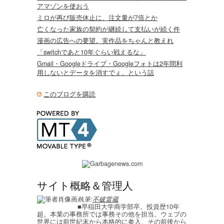
アマゾンを使おう
ミロが再び販売休止に、注文量が7倍とか
亡くなった家族の契約が継続して支払いが続く件
漫画の広告への要望。実作品をちゃんと教えれ
「switchであと10年ぐらい戦えるな」
Gmail・Googleドライブ・Googleフォトは2年間利
用しないとデータを消すでぇ、という話
このブログを購読
サイト概略＆管理人
執筆:
不破雷蔵
■早稲田大学商学部卒。投資歴10年
超。本業の事務所では事務その他を担当。ウェブの
世界には前世紀末から本格的に参入、その前後から