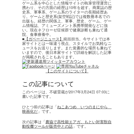
ゲーム系を中心とした情報サイトの執筆管理運営に
携わり、その方面の経歴は10年を超す。商業誌の歴
史系、軍事系、ゲーム系のライターの長期経歴あ
り。ゲームと歴史系(架空戦記)では複数冊本名での
出版も。経歴の関係上、軍事、歴史、ゲーム、ゲー
ム情報誌、アミューズメント系携帯開発などに強
い。現在ネフローゼ症候群で健康診断も兼ねて通
院、食事療養中。
■
【ガベージニュース】
統括担当。今サイトでは本
家サイトとは一味違う視点、スタイルでお気軽なニ
ュースをお送りします。また覚書的な場所も兼ねて
いますので、後日本家サイトで詳細を解説した記事
が掲載されることもあります。
【このサイトについて】
この記事について
このページは、不破雷蔵が2017年3月24日 07:03に
書いた記事です。
ひとつ前の記事は「
ねこあつめ いつのまにやら
映画化だ
」です。
次の記事は「
農協で高性能エアガ、もとい対害獣自
動投擲ツールが販売中との話
」です。