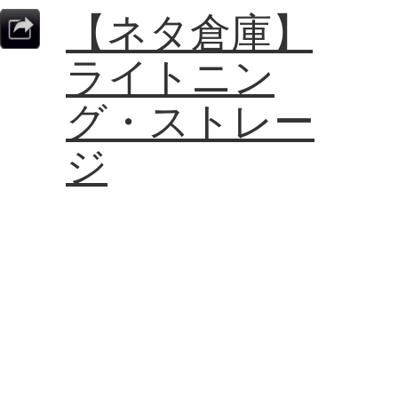
【ネタ倉庫】
ライトニン
グ・ストレー
ジ