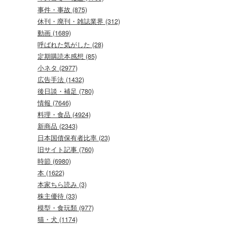
事件・事故 (875)
休刊・廃刊・雑誌業界 (312)
動画 (1689)
呼ばれた気がした (28)
定期購読本感想 (85)
小ネタ (2977)
広告手法 (1432)
後日談・補足 (780)
情報 (7646)
料理・食品 (4924)
新商品 (2343)
日本国債保有者比率 (23)
旧サイト記事 (760)
時節 (6980)
本 (1622)
本家ちら読み (3)
株主優待 (33)
模型・食玩類 (977)
猫・犬 (1174)