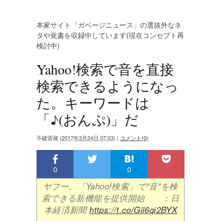
本家サイト「ガベージニュース」の選抜外なネ
タや覚書を収録中しています(現在コンセプト再
検討中)
Yahoo!検索で音を直接
検索できるようになっ
た。キーワードは
「♪(おんぷ)」だ
不破雷蔵
(
2017年3月24日 07:03
)
|
コメント(0)
0
0
ヤフー、「Yahoo!検索」で"音"を検
索できる新機能を提供開始 ：日
本経済新聞
https://t.co/Gil6qi2BYX