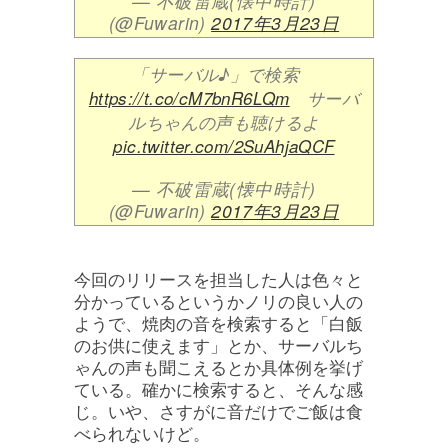
— 不破雷蔵(懐中時計)
(@Fuwarin)
2017年3月23日
「サーバル♪」で検索
https://t.co/cM7bnR6LQm
サーバ
ルちゃんの声も聴けるよ
pic.twitter.com/2SuAhjaQCF
— 不破雷蔵(懐中時計)
(@Fuwarin)
2017年3月23日
今回のリリースを担当した人は色々と
分かっているというかノリの良い人の
ようで、焼肉の音を検索すると「白飯
のお供に使えます」とか、サーバルち
ゃんの声も聞こえるとか具体例を挙げ
ている。確かに検索すると、そんな感
じ。いや、さすがに音だけでご飯は食
べられないけど。