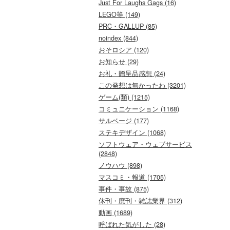
Just For Laughs Gags (16)
LEGO等 (149)
PRC・GALLUP (85)
noindex (844)
おそロシア (120)
お知らせ (29)
お礼・贈呈品感想 (24)
この発想は無かったわ (3201)
ゲーム(類) (1215)
コミュニケーション (1168)
サルベージ (177)
ステキデザイン (1068)
ソフトウェア・ウェブサービス
(2848)
ノウハウ (898)
マスコミ・報道 (1705)
事件・事故 (875)
休刊・廃刊・雑誌業界 (312)
動画 (1689)
呼ばれた気がした (28)