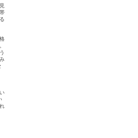
見
帯
る
格
。
う
み
セ
い
い
れ