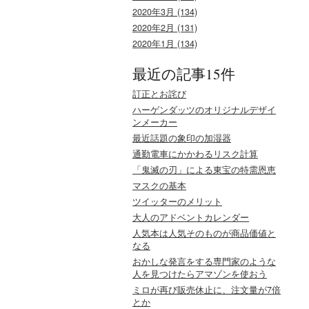
2020年3月 (134)
2020年2月 (131)
2020年1月 (134)
最近の記事15件
訂正とお詫び
ハーゲンダッツのオリジナルデザイ
ンメーカー
最近話題の象印の加湿器
通勤電車にかかわるリスク計算
「鬼滅の刃」による東宝の特需恩恵
マスクの基本
ツイッターのメリット
大人のアドベントカレンダー
人気本は人気そのものが商品価値と
なる
おかしな発言をする専門家のような
人を見つけたらアマゾンを使おう
ミロが再び販売休止に、注文量が7倍
とか