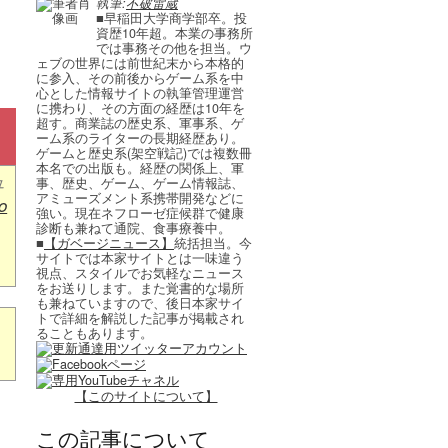
執筆:
不破雷蔵
■早稲田大学商学部卒。投
資歴10年超。本業の事務所
では事務その他を担当。ウ
ェブの世界には前世紀末から本格的
に参入、その前後からゲーム系を中
心とした情報サイトの執筆管理運営
に携わり、その方面の経歴は10年を
超す。商業誌の歴史系、軍事系、ゲ
ーム系のライターの長期経歴あり。
ゲームと歴史系(架空戦記)では複数冊
本名での出版も。経歴の関係上、軍
ュ
事、歴史、ゲーム、ゲーム情報誌、
アミューズメント系携帯開発などに
o
強い。現在ネフローゼ症候群で健康
診断も兼ねて通院、食事療養中。
■
【ガベージニュース】
統括担当。今
サイトでは本家サイトとは一味違う
視点、スタイルでお気軽なニュース
をお送りします。また覚書的な場所
も兼ねていますので、後日本家サイ
トで詳細を解説した記事が掲載され
ることもあります。
【このサイトについて】
この記事について