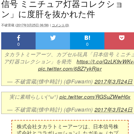
信号 ミニチュア灯器コレクショ
ン」に度肝を抜かれた件
不破雷蔵
(
2017年3月25日 06:58
)
|
コメント(0)
0
0
タカラトミーアーツ、カプセル玩具「日本信号 ミニチ
ア灯器コレクション」を発売
https://t.co/QzLK9vWKv
pic.twitter.com/6BZ7ykRjsr
— 不破雷蔵(懐中時計) (@Fuwarin)
2017年3月24日
実に素晴らしい(°ω°)
pic.twitter.com/RGSuZWwH6x
— 不破雷蔵(懐中時計) (@Fuwarin)
2017年3月24日
株式会社タカラトミーアーツは、日本信号株
式会社とコラボレーションしたガチャ（カプ