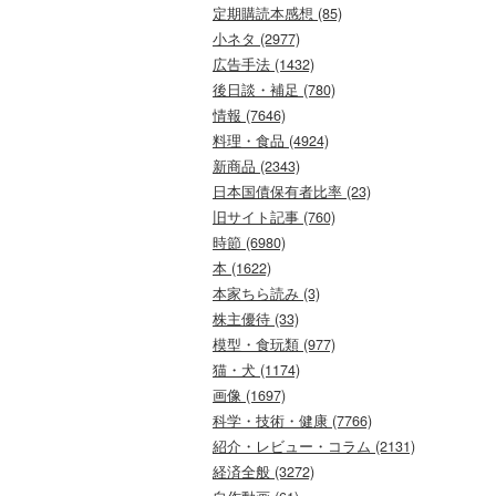
定期購読本感想 (85)
小ネタ (2977)
広告手法 (1432)
後日談・補足 (780)
情報 (7646)
料理・食品 (4924)
新商品 (2343)
日本国債保有者比率 (23)
旧サイト記事 (760)
時節 (6980)
本 (1622)
本家ちら読み (3)
株主優待 (33)
模型・食玩類 (977)
猫・犬 (1174)
画像 (1697)
科学・技術・健康 (7766)
紹介・レビュー・コラム (2131)
経済全般 (3272)