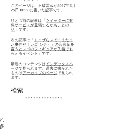
このページは、不破雷蔵が2017年3月
25日 06:58に書いた記事です。
ひとつ前の記事は「
ツイッターに有
料サービスが登場するかも、との
話
」です。
次の記事は「
トイザらスで「またま
た事件だ！レゴ シティ」の合言葉を
言うとレゴのフィギュアが先着でも
らえるイベント
」です。
最近のコンテンツは
インデックスペ
ージ
で見られます。過去に書かれた
ものは
アーカイブのページ
で見られ
ます。
検索
* * * * * * * * * * * * * *
れ
多