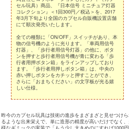
セル玩具）商品、『日本信号 ミニチュア灯器
コレクション』＜1回300円／税込＞を、2017
年3月下旬より全国のカプセル自販機設置店舗
にて順次発売いたします。
全ての種類に「ON/OFF」スイッチがあり、本
物の信号機のように光ります。「車両用信号
灯器」、「歩行者用信号灯器」の他に、ボタ
ンを押すと歩行者用信号機が青に変わる「歩
行者用押ボタン箱」をラインアップしており
ます。「歩行者用押しボタン箱」は、中央の
赤い押しボタンをカチッと押すことができ、
さらに「おまちください」の文字板が光る嬉
しい仕様。
昨今のカプセル玩具は技術の進歩をまざまざと見せつけら
るような出来栄えで、単に造形の精度が高いだけでなく、
様なギミックの実装で「もう少し大きめのにすれば1000円