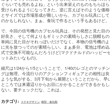
ぐらいでも売れるよね」という出来栄えのものもちらほら
受けられるようになってきた。逆に言えばそのような価格
とサイズでは市場形成が難しいから、カプセル玩具にして
のかもしれない。まぁ、食玩で作るという手もあるけど。
で、今回の信号機のカプセル玩具は、その発想と見た目の
好良さ、そして何よりもギミックの素晴らしさに脱帽もの
単純に見た目がそれっぽいだけでなく、本物の信号機のよ
に光を放つってのが素晴らしい。まぁ多分、電池は埋め込
式で交換不可能なんだろうけど(マクドナルドのハッピー
ットみたいなもの)。
縮尺は1/24から1/5ということで、1/40のレゴとのマッチン
グは無理。今流行りのアクションフィギュアとの相性は良
ような気がする。3月下旬から展開ということだから、早
ところでは来週辺りからお目にかかることができるかもし
ない。要チェックだな、これは。
カテゴリ
:
ステキデザイン
,
模型・食玩類