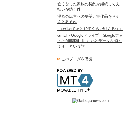
亡くなった家族の契約が継続して支
払いが続く件
漫画の広告への要望。実作品をちゃ
んと教えれ
「switchであと10年ぐらい戦えるな」
Gmail・Googleドライブ・Googleフォ
トは2年間利用しないとデータを消す
でぇ、という話
このブログを購読