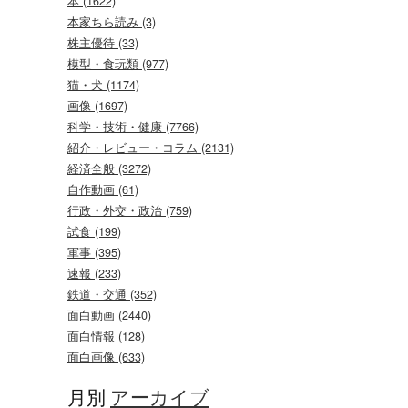
本 (1622)
本家ちら読み (3)
株主優待 (33)
模型・食玩類 (977)
猫・犬 (1174)
画像 (1697)
科学・技術・健康 (7766)
紹介・レビュー・コラム (2131)
経済全般 (3272)
自作動画 (61)
行政・外交・政治 (759)
試食 (199)
軍事 (395)
速報 (233)
鉄道・交通 (352)
面白動画 (2440)
面白情報 (128)
面白画像 (633)
月別
アーカイブ