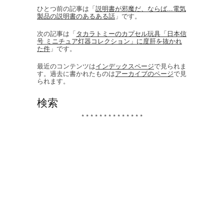
ひとつ前の記事は「
説明書が邪魔だ、ならば...電気
製品の説明書のあるある話
」です。
次の記事は「
タカラトミーのカプセル玩具「日本信
号 ミニチュア灯器コレクション」に度肝を抜かれ
た件
」です。
最近のコンテンツは
インデックスページ
で見られま
す。過去に書かれたものは
アーカイブのページ
で見
られます。
検索
* * * * * * * * * * * * * *