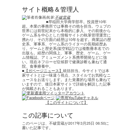
サイト概略＆管理人
執筆:
不破雷蔵
■早稲田大学商学部卒。投資歴10年
超。本業の事務所では事務その他を担当。ウェブの
世界には前世紀末から本格的に参入、その前後から
ゲーム系を中心とした情報サイトの執筆管理運営に
携わり、その方面の経歴は10年を超す。商業誌の歴
史系、軍事系、ゲーム系のライターの長期経歴あ
り。ゲームと歴史系(架空戦記)では複数冊本名での
出版も。経歴の関係上、軍事、歴史、ゲーム、ゲー
ム情報誌、アミューズメント系携帯開発などに強
い。現在ネフローゼ症候群で健康診断も兼ねて通
院、食事療養中。
■
【ガベージニュース】
統括担当。今サイトでは本
家サイトとは一味違う視点、スタイルでお気軽なニ
ュースをお送りします。また覚書的な場所も兼ねて
いますので、後日本家サイトで詳細を解説した記事
が掲載されることもあります。
【このサイトについて】
この記事について
このページは、不破雷蔵が2017年3月25日 06:50に
書いた記事です。