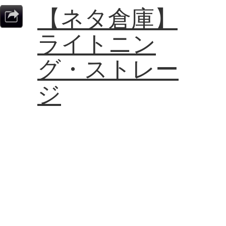
【ネタ倉庫】
ライトニン
グ・ストレー
ジ