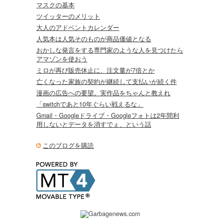
マスクの基本
ツイッターのメリット
大人のアドベントカレンダー
人気本は人気そのものが商品価値となる
おかしな発言をする専門家のような人を見つけたら
アマゾンを使おう
ミロが再び販売休止に、注文量が7倍とか
亡くなった家族の契約が継続して支払いが続く件
漫画の広告への要望。実作品をちゃんと教えれ
「switchであと10年ぐらい戦えるな」
Gmail・Googleドライブ・Googleフォトは2年間利
用しないとデータを消すでぇ、という話
このブログを購読