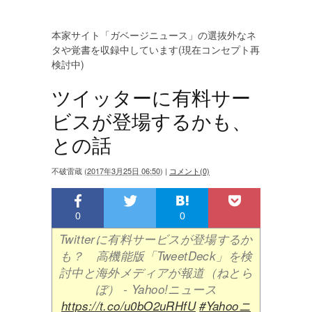
本家サイト「ガベージニュース」の選抜外なネ
タや覚書を収録中しています(現在コンセプト再
検討中)
ツイッターに有料サー
ビスが登場するかも、
との話
不破雷蔵
(
2017年3月25日 06:50
)
|
コメント(0)
0
0
Twitterに有料サービスが登場するか
も？ 高機能版「TweetDeck」を検
討中と海外メディアが報道（ねとら
ぼ） - Yahoo!ニュース
https://t.co/u0bO2uRHfU
#Yahooニ