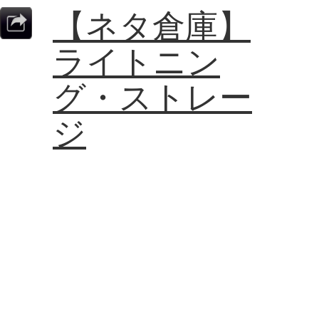
【ネタ倉庫】
ライトニン
グ・ストレー
ジ