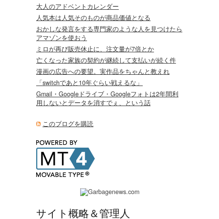
大人のアドベントカレンダー
人気本は人気そのものが商品価値となる
おかしな発言をする専門家のような人を見つけたら
アマゾンを使おう
ミロが再び販売休止に、注文量が7倍とか
亡くなった家族の契約が継続して支払いが続く件
漫画の広告への要望。実作品をちゃんと教えれ
「switchであと10年ぐらい戦えるな」
Gmail・Googleドライブ・Googleフォトは2年間利
用しないとデータを消すでぇ、という話
このブログを購読
サイト概略＆管理人