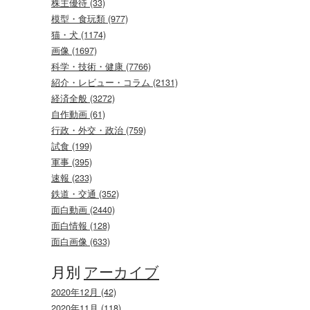
株主優待 (33)
模型・食玩類 (977)
猫・犬 (1174)
画像 (1697)
科学・技術・健康 (7766)
紹介・レビュー・コラム (2131)
経済全般 (3272)
自作動画 (61)
行政・外交・政治 (759)
試食 (199)
軍事 (395)
速報 (233)
鉄道・交通 (352)
面白動画 (2440)
面白情報 (128)
面白画像 (633)
月別
アーカイブ
2020年12月 (42)
2020年11月 (118)