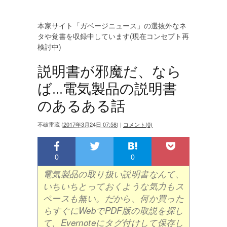
本家サイト「ガベージニュース」の選抜外なネ
タや覚書を収録中しています(現在コンセプト再
検討中)
説明書が邪魔だ、なら
ば...電気製品の説明書
のあるある話
不破雷蔵
(
2017年3月24日 07:58
)
|
コメント(0)
0
0
電気製品の取り扱い説明書なんて、
いちいちとっておくような気力もス
ペースも無い。だから、何か買った
らすぐにWebでPDF版の取説を探し
て、Evernoteにタグ付けして保存し