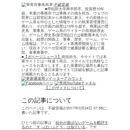
執筆:
不破雷蔵
■早稲田大学商学部卒。投資歴10年
超。本業の事務所では事務その他を担当。ウェブの
世界には前世紀末から本格的に参入、その前後から
ゲーム系を中心とした情報サイトの執筆管理運営に
携わり、その方面の経歴は10年を超す。商業誌の歴
史系、軍事系、ゲーム系のライターの長期経歴あ
り。ゲームと歴史系(架空戦記)では複数冊本名での
出版も。経歴の関係上、軍事、歴史、ゲーム、ゲー
ム情報誌、アミューズメント系携帯開発などに強
い。現在ネフローゼ症候群で健康診断も兼ねて通
院、食事療養中。
■
【ガベージニュース】
統括担当。今サイトでは本
家サイトとは一味違う視点、スタイルでお気軽なニ
ュースをお送りします。また覚書的な場所も兼ねて
いますので、後日本家サイトで詳細を解説した記事
が掲載されることもあります。
【このサイトについて】
この記事について
このページは、不破雷蔵が2017年3月24日 07:58に
書いた記事です。
ひとつ前の記事は「
自分が遊ばないゲームを酷評す
るのと「すっぱいぶどう」は似ている
」です。