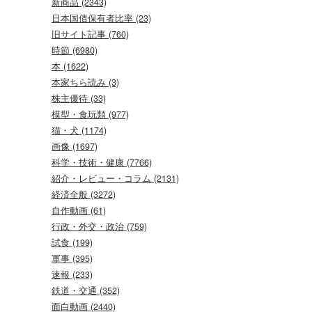
新商品 (2343)
日本国債保有者比率 (23)
旧サイト記事 (760)
時節 (6980)
本 (1622)
本家ちら読み (3)
株主優待 (33)
模型・食玩類 (977)
猫・犬 (1174)
画像 (1697)
科学・技術・健康 (7766)
紹介・レビュー・コラム (2131)
経済全般 (3272)
自作動画 (61)
行政・外交・政治 (759)
試食 (199)
軍事 (395)
速報 (233)
鉄道・交通 (352)
面白動画 (2440)