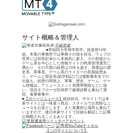
サイト概略＆管理人
執筆:
不破雷蔵
■早稲田大学商学部卒。投資歴10年
超。本業の事務所では事務その他を担当。ウェブの
世界には前世紀末から本格的に参入、その前後から
ゲーム系を中心とした情報サイトの執筆管理運営に
携わり、その方面の経歴は10年を超す。商業誌の歴
史系、軍事系、ゲーム系のライターの長期経歴あ
り。ゲームと歴史系(架空戦記)では複数冊本名での
出版も。経歴の関係上、軍事、歴史、ゲーム、ゲー
ム情報誌、アミューズメント系携帯開発などに強
い。現在ネフローゼ症候群で健康診断も兼ねて通
院、食事療養中。
■
【ガベージニュース】
統括担当。今サイトでは本
家サイトとは一味違う視点、スタイルでお気軽なニ
ュースをお送りします。また覚書的な場所も兼ねて
いますので、後日本家サイトで詳細を解説した記事
が掲載されることもあります。
【このサイトについて】