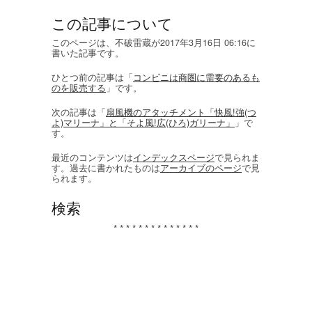
この記事について
このページは、不破雷蔵が2017年3月16日 06:16に
書いた記事です。
ひとつ前の記事は「
コンビニは商圏に需要のあるも
のを販売する
」です。
次の記事は「
扇風機のアタッチメント「快風!強(つ
よ)マリーナ」と「そよ風!広(ひろ)ガリーナ」
」で
す。
最近のコンテンツは
インデックスページ
で見られま
す。過去に書かれたものは
アーカイブのページ
で見
られます。
検索
* * * * * * * * * * * * * *