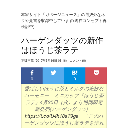
本家サイト「ガベージニュース」の選抜外なネ
タや覚書を収録中しています(現在コンセプト再
検討中)
ハーゲンダッツの新作
はほうじ茶ラテ
不破雷蔵
(
2017年3月16日 06:16
)
|
コメント(0)
0
0
香ばしいほうじ茶とミルクの絶妙な
ハーモニー ミニカップ『ほうじ茶
ラテ』4月25日（火）より期間限定
新発売(ハーゲンダッツ)
https://t.co/U4h18sT9ga
「このハ
ーゲンダッツにほうじ茶ラテを作れ