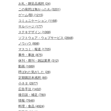
お礼・贈呈品感想 (24)
この発想は無かったわ (3201)
ゲーム(類) (1215)
コミュニケーション (1168)
サルベージ (177)
ステキデザイン (1068)
ソフトウェア・ウェブサービス (2848)
ノウハウ (898)
マスコミ・報道 (1705)
事件・事故 (875)
休刊・廃刊・雑誌業界 (312)
動画 (1689)
呼ばれた気がした (28)
定期購読本感想 (85)
小ネタ (2977)
広告手法 (1432)
後日談・補足 (780)
情報 (7646)
料理・食品 (4924)