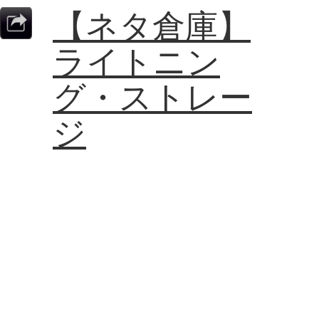
【ネタ倉庫】
ライトニン
グ・ストレー
ジ