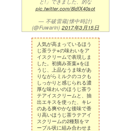
と!」できました、的な
pic.twitter.com/8ldfX40sot
— 不破雷蔵(懐中時計)
(@Fuwarin)
2017年3月15日
人気が高まっているほう
じ茶ラテ※の味わいをア
イスクリームで表現しま
した。初摘み茶葉※をほ
うじ、上品なうま味があ
りながらミルクのコクも
しっかりと感じられる濃
厚な味わいのほうじ茶ラ
テアイスクリームと、抽
出エキスを使った、キレ
のある爽やかな後味で香
り高いほうじ茶ラテアイ
スクリームの2種類をマ
ーブル状に組み合わせま