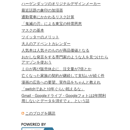
ハーゲンダッツのオリジナルデザインメーカー
最近話題の象印の加湿器
通勤電車にかかわるリスク計算
「鬼滅の刃」による東宝の特需恩恵
マスクの基本
ツイッターのメリット
大人のアドベントカレンダー
人気本は人気そのものが商品価値となる
おかしな発言をする専門家のような人を見つけたら
アマゾンを使おう
ミロが再び販売休止に、注文量が7倍とか
亡くなった家族の契約が継続して支払いが続く件
漫画の広告への要望。実作品をちゃんと教えれ
「switchであと10年ぐらい戦えるな」
Gmail・Googleドライブ・Googleフォトは2年間利
用しないとデータを消すでぇ、という話
このブログを購読