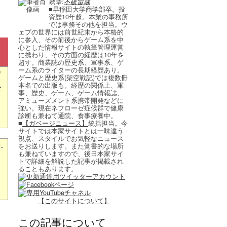
執筆:
不破雷蔵
■早稲田大学商学部卒。投
資歴10年超。本業の事務所
では事務その他を担当。ウ
ェブの世界には前世紀末から本格的
に参入、その前後からゲーム系を中
心とした情報サイトの執筆管理運営
に携わり、その方面の経歴は10年を
超す。商業誌の歴史系、軍事系、ゲ
ーム系のライターの長期経歴あり。
日
ゲームと歴史系(架空戦記)では複数冊
レ
本名での出版も。経歴の関係上、軍
事、歴史、ゲーム、ゲーム情報誌、
アミューズメント系携帯開発などに
強い。現在ネフローゼ症候群で健康
診断も兼ねて通院、食事療養中。
■
【ガベージニュース】
統括担当。今
サイトでは本家サイトとは一味違う
視点、スタイルでお気軽なニュース
-
をお送りします。また覚書的な場所
も兼ねていますので、後日本家サイ
トで詳細を解説した記事が掲載され
ることもあります。
【このサイトについて】
この記事について