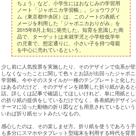
ちょう」など、小学生にはおなじみの学習用
ノート「ジャポニカ学習帳」。ショウワグリ
ム（東京都中央区）は、このノートの表紙イ
メージを利用した「ジャポニカおりがみ」を
2015年8月上旬に発売した。知育を意識した商
品で、ターゲットは未就学児と小学校低学年
の児童で、想定通りに、小さい子を持つ母親
を中心に売れているという。
少し前に人気投票を実施したり、そのデザインで虫系が登
しなくなったことに関して色々とお話が出回ったジャポニ
学習帳。今やそのスタイルが一種のテンプレートと化した
はあるのだけど、そのデザインを踏襲した折り紙があると
話。詳しくは記事で確認してほしいけれど、単に用紙とし
の折り紙の提供をしているだけでなく、各表紙的デザイン
テーマに沿った動物の折り図なども用意されているという
いわば折り紙セットみたいなもの。
感心したのは、その楽しませ方。折り紙を使うであろう子
も多分にスマホやタブレット型端末を利用する時代を背景