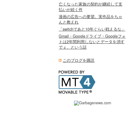
亡くなった家族の契約が継続して支
払いが続く件
漫画の広告への要望。実作品をちゃ
んと教えれ
「switchであと10年ぐらい戦えるな」
Gmail・Googleドライブ・Googleフォ
トは2年間利用しないとデータを消す
でぇ、という話
このブログを購読