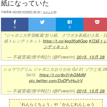
紙になっていた
不破雷蔵
(
2015年10月29日 06:16
)
|
コメント(0)
0
0
"ジャポニカ学習帳風"折り紙、クワガタ表紙が人気 - 
経トレンディネット
https://t.co/4qg35g8Gqq
#日経ト
ンディネット
— 不破雷蔵(懐中時計) (@Fuwarin)
2015, 10月 28
ショウワグリム ジャポニカおりがみ GJ-21 ゾウと虫 28
5413
https://t.co/8x01ikGMdM
pic.twitter.com/DoDPvHuJrV
— 不破雷蔵(懐中時計) (@Fuwarin)
2015, 10月 28
「れんらくちょう」や「かんじれんしゅう