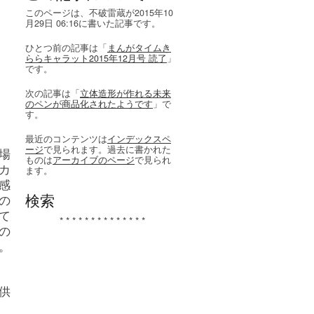
このページは、不破雷蔵が2015年10
月29日 06:16に書いた記事です。
ひとつ前の記事は「
まんがタイムき
ららキャラット2015年12月号 読了
」
です。
次の記事は「
立体造形が作れる未来
のペンが商品化されたようです
」で
す。
最近のコンテンツは
インデックスペ
ージ
で見られます。過去に書かれた
場
ものは
アーカイブのページ
で見られ
カ
ます。
感
検索
の
て
* * * * * * * * * * * * * *
の
。
供