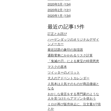
2020年3月 (134)
2020年2月 (131)
2020年1月 (134)
最近の記事15件
訂正とお詫び
ハーゲンダッツのオリジナルデザイ
ンメーカー
最近話題の象印の加湿器
通勤電車にかかわるリスク計算
「鬼滅の刃」による東宝の特需恩恵
マスクの基本
ツイッターのメリット
大人のアドベントカレンダー
人気本は人気そのものが商品価値と
なる
おかしな発言をする専門家のような
人を見つけたらアマゾンを使おう
ミロが再び販売休止に、注文量が7倍
とか