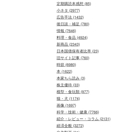
定期購読本感想 (85)
小ネタ (2977)
広告手法 (1432)
後日談・補足 (780)
情報 (7646)
料理・食品 (4924)
新商品 (2343)
日本国債保有者比率 (23)
旧サイト記事 (760)
時節 (6980)
本 (1622)
本家ちら読み (3)
株主優待 (33)
模型・食玩類 (977)
猫・犬 (1174)
画像 (1697)
科学・技術・健康 (7766)
紹介・レビュー・コラム (2131)
経済全般 (3272)