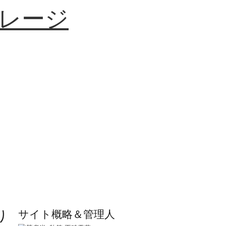
レージ
り
サイト概略＆管理人