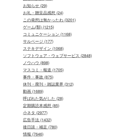
お知らせ (29)
お礼・贈呈品感想 (24)
この発想は無かったわ (3201)
ゲーム(類) (1215)
コミュニケーション (1168)
サルベージ (177)
ステキデザイン (1068)
ソフトウェア・ウェブサービス (2848)
ノウハウ (898)
マスコミ・報道 (1705)
事件・事故 (875)
休刊・廃刊・雑誌業界 (312)
動画 (1689)
呼ばれた気がした (28)
定期購読本感想 (85)
小ネタ (2977)
広告手法 (1432)
後日談・補足 (780)
情報 (7646)