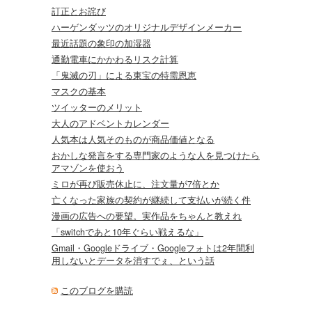
訂正とお詫び
ハーゲンダッツのオリジナルデザインメーカー
最近話題の象印の加湿器
通勤電車にかかわるリスク計算
「鬼滅の刃」による東宝の特需恩恵
マスクの基本
ツイッターのメリット
大人のアドベントカレンダー
人気本は人気そのものが商品価値となる
おかしな発言をする専門家のような人を見つけたら
アマゾンを使おう
ミロが再び販売休止に、注文量が7倍とか
亡くなった家族の契約が継続して支払いが続く件
漫画の広告への要望。実作品をちゃんと教えれ
「switchであと10年ぐらい戦えるな」
Gmail・Googleドライブ・Googleフォトは2年間利
用しないとデータを消すでぇ、という話
このブログを購読