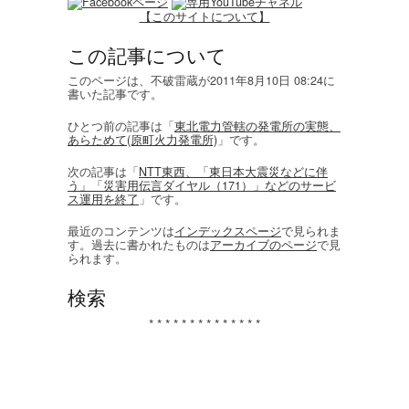
【このサイトについて】
この記事について
このページは、不破雷蔵が2011年8月10日 08:24に
書いた記事です。
ひとつ前の記事は「
東北電力管轄の発電所の実態、
あらためて(原町火力発電所)
」です。
次の記事は「
NTT東西、「東日本大震災などに伴
う」「災害用伝言ダイヤル（171）」などのサービ
ス運用を終了
」です。
最近のコンテンツは
インデックスページ
で見られま
す。過去に書かれたものは
アーカイブのページ
で見
られます。
検索
* * * * * * * * * * * * * *