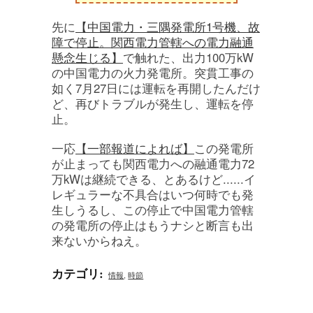
先に
【中国電力・三隅発電所1号機、故
障で停止。関西電力管轄への電力融通
懸念生じる】
で触れた、出力100万kW
の中国電力の火力発電所。突貫工事の
如く7月27日には運転を再開したんだけ
ど、再びトラブルが発生し、運転を停
止。
一応
【一部報道によれば】
この発電所
が止まっても関西電力への融通電力72
万kWは継続できる、とあるけど......イ
レギュラーな不具合はいつ何時でも発
生しうるし、この停止で中国電力管轄
の発電所の停止はもうナシと断言も出
来ないからねえ。
カテゴリ
:
情報
,
時節