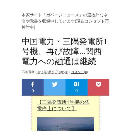
本家サイト「ガベージニュース」の選抜外なネ
タや覚書を収録中しています(現在コンセプト再
検討中)
中国電力・三隅発電所1
号機、再び故障...関西
電力への融通は継続
不破雷蔵
(
2011年8月10日 08:24
)
|
コメント(0)
0
0
【三隅発電所1号機の発
電停止について】