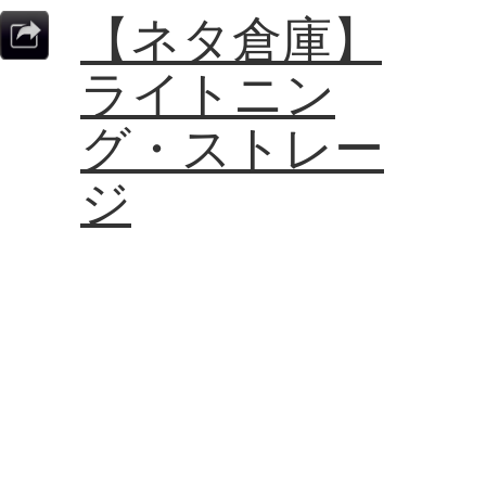
【ネタ倉庫】
ライトニン
グ・ストレー
ジ