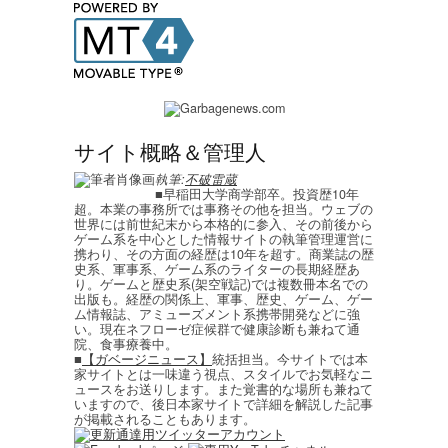
サイト概略＆管理人
執筆:
不破雷蔵
■早稲田大学商学部卒。投資歴10年
超。本業の事務所では事務その他を担当。ウェブの
世界には前世紀末から本格的に参入、その前後から
ゲーム系を中心とした情報サイトの執筆管理運営に
携わり、その方面の経歴は10年を超す。商業誌の歴
史系、軍事系、ゲーム系のライターの長期経歴あ
り。ゲームと歴史系(架空戦記)では複数冊本名での
出版も。経歴の関係上、軍事、歴史、ゲーム、ゲー
ム情報誌、アミューズメント系携帯開発などに強
い。現在ネフローゼ症候群で健康診断も兼ねて通
院、食事療養中。
■
【ガベージニュース】
統括担当。今サイトでは本
家サイトとは一味違う視点、スタイルでお気軽なニ
ュースをお送りします。また覚書的な場所も兼ねて
いますので、後日本家サイトで詳細を解説した記事
が掲載されることもあります。