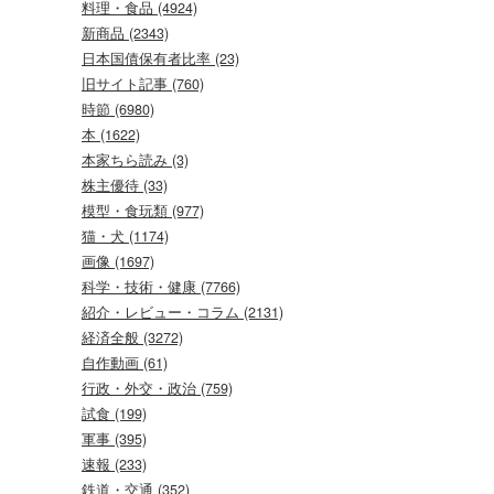
料理・食品 (4924)
新商品 (2343)
日本国債保有者比率 (23)
旧サイト記事 (760)
時節 (6980)
本 (1622)
本家ちら読み (3)
株主優待 (33)
模型・食玩類 (977)
猫・犬 (1174)
画像 (1697)
科学・技術・健康 (7766)
紹介・レビュー・コラム (2131)
経済全般 (3272)
自作動画 (61)
行政・外交・政治 (759)
試食 (199)
軍事 (395)
速報 (233)
鉄道・交通 (352)