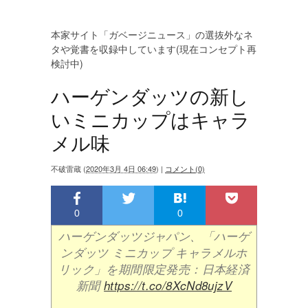
本家サイト「ガベージニュース」の選抜外なネ
タや覚書を収録中しています(現在コンセプト再
検討中)
ハーゲンダッツの新し
いミニカップはキャラ
メル味
不破雷蔵
(
2020年3月 4日 06:49
)
|
コメント(0)
0
0
ハーゲンダッツジャパン、「ハーゲ
ンダッツ ミニカップ キャラメルホ
リック」を期間限定発売：日本経済
新聞
https://t.co/8XcNd8ujzV