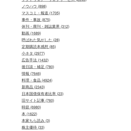
ノウハウ (898)
マスコミ・報道 (1705)
事件・事故 (875)
休刊・廃刊・雑誌業界 (312)
動画 (1689)
呼ばれた気がした (28)
定期購読本感想 (85)
小ネタ (2977)
広告手法 (1432)
後日談・補足 (780)
情報 (7646)
料理・食品 (4924)
新商品 (2343)
日本国債保有者比率 (23)
旧サイト記事 (760)
時節 (6980)
本 (1622)
本家ちら読み (3)
株主優待 (33)