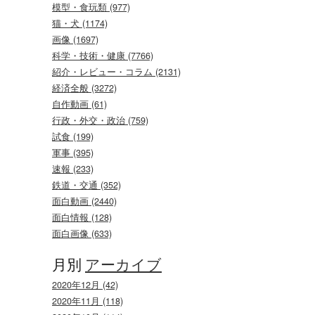
模型・食玩類 (977)
猫・犬 (1174)
画像 (1697)
科学・技術・健康 (7766)
紹介・レビュー・コラム (2131)
経済全般 (3272)
自作動画 (61)
行政・外交・政治 (759)
試食 (199)
軍事 (395)
速報 (233)
鉄道・交通 (352)
面白動画 (2440)
面白情報 (128)
面白画像 (633)
月別
アーカイブ
2020年12月 (42)
2020年11月 (118)