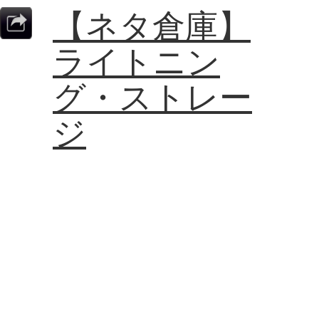
【ネタ倉庫】
ライトニン
グ・ストレー
ジ