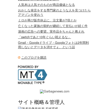
人気本は人気そのものが商品価値となる
おかしな発言をする専門家のような人を見つけたら
アマゾンを使おう
ミロが再び販売休止に、注文量が7倍とか
亡くなった家族の契約が継続して支払いが続く件
漫画の広告への要望。実作品をちゃんと教えれ
「switchであと10年ぐらい戦えるな」
Gmail・Googleドライブ・Googleフォトは2年間利
用しないとデータを消すでぇ、という話
このブログを購読
サイト概略＆管理人
執筆:
不破雷蔵