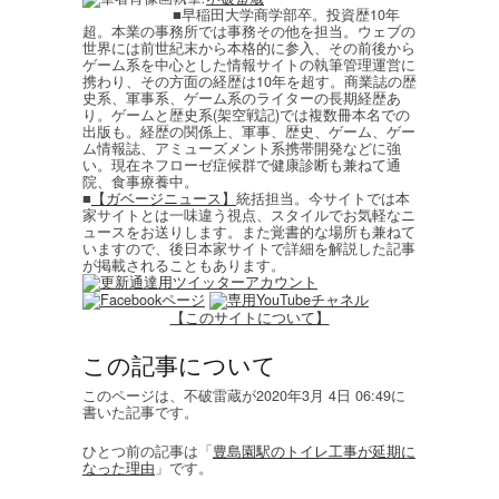
■早稲田大学商学部卒。投資歴10年
超。本業の事務所では事務その他を担当。ウェブの
世界には前世紀末から本格的に参入、その前後から
ゲーム系を中心とした情報サイトの執筆管理運営に
携わり、その方面の経歴は10年を超す。商業誌の歴
史系、軍事系、ゲーム系のライターの長期経歴あ
り。ゲームと歴史系(架空戦記)では複数冊本名での
出版も。経歴の関係上、軍事、歴史、ゲーム、ゲー
ム情報誌、アミューズメント系携帯開発などに強
い。現在ネフローゼ症候群で健康診断も兼ねて通
院、食事療養中。
■
【ガベージニュース】
統括担当。今サイトでは本
家サイトとは一味違う視点、スタイルでお気軽なニ
ュースをお送りします。また覚書的な場所も兼ねて
いますので、後日本家サイトで詳細を解説した記事
が掲載されることもあります。
【このサイトについて】
この記事について
このページは、不破雷蔵が2020年3月 4日 06:49に
書いた記事です。
ひとつ前の記事は「
豊島園駅のトイレ工事が延期に
なった理由
」です。