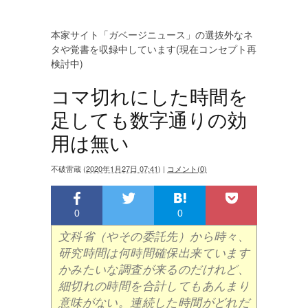
本家サイト「ガベージニュース」の選抜外なネ
タや覚書を収録中しています(現在コンセプト再
検討中)
コマ切れにした時間を
足しても数字通りの効
用は無い
不破雷蔵
(
2020年1月27日 07:41
)
|
コメント(0)
0
0
文科省（やその委託先）から時々、
研究時間は何時間確保出来ています
かみたいな調査が来るのだけれど、
細切れの時間を合計してもあんまり
意味がない。連続した時間がどれだ