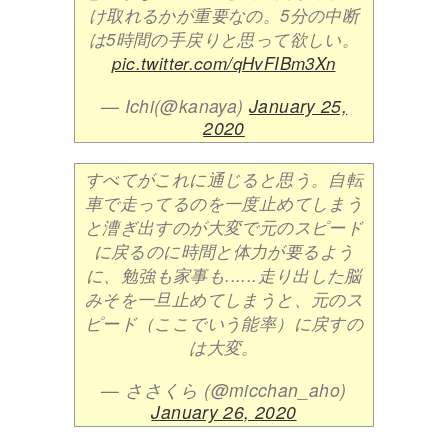
け取れるかが重要なの。5分の中断
は5時間の手戻りと思って欲しい。
pic.twitter.com/qHvFIBm3Xn
— Ichi(@kanaya)
January 25,
2020
すべてがこれに通じると思う。自転
車で走ってるのを一度止めてしまう
と漕ぎ出すのが大変で元のスピード
に戻るのに時間と体力が要るよう
に、勉強も家事も......走り出した脳
みそを一旦止めてしまうと、元のス
ピード（ここでいう能率）に戻すの
は大変。
— ささくら (@micchan_aho)
January 26, 2020