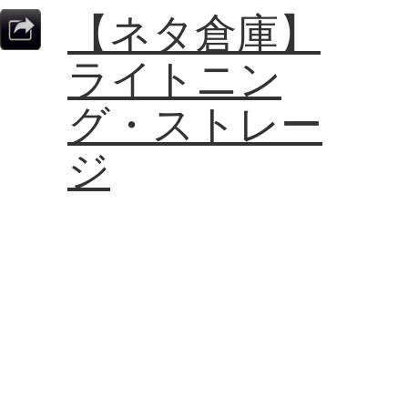
【ネタ倉庫】
ライトニン
グ・ストレー
ジ