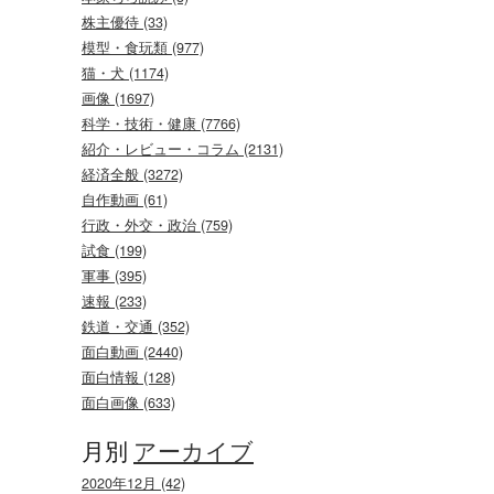
株主優待 (33)
模型・食玩類 (977)
猫・犬 (1174)
画像 (1697)
科学・技術・健康 (7766)
紹介・レビュー・コラム (2131)
経済全般 (3272)
自作動画 (61)
行政・外交・政治 (759)
試食 (199)
軍事 (395)
速報 (233)
鉄道・交通 (352)
面白動画 (2440)
面白情報 (128)
面白画像 (633)
月別
アーカイブ
2020年12月 (42)