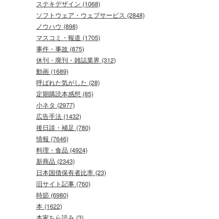
ステキデザイン (1068)
ソフトウェア・ウェブサービス (2848)
ノウハウ (898)
マスコミ・報道 (1705)
事件・事故 (875)
休刊・廃刊・雑誌業界 (312)
動画 (1689)
呼ばれた気がした (28)
定期購読本感想 (85)
小ネタ (2977)
広告手法 (1432)
後日談・補足 (780)
情報 (7646)
料理・食品 (4924)
新商品 (2343)
日本国債保有者比率 (23)
旧サイト記事 (760)
時節 (6980)
本 (1622)
本家ちら読み (3)