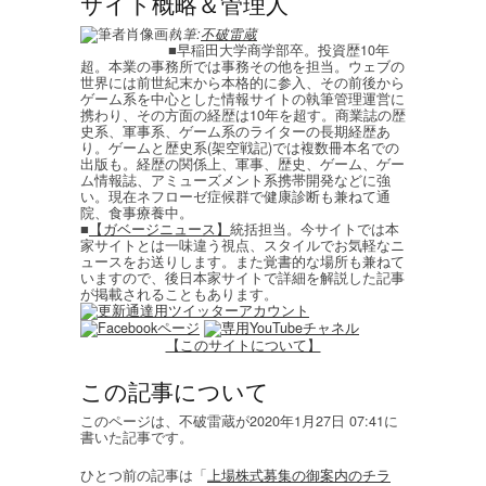
サイト概略＆管理人
執筆:
不破雷蔵
■早稲田大学商学部卒。投資歴10年
超。本業の事務所では事務その他を担当。ウェブの
世界には前世紀末から本格的に参入、その前後から
ゲーム系を中心とした情報サイトの執筆管理運営に
携わり、その方面の経歴は10年を超す。商業誌の歴
史系、軍事系、ゲーム系のライターの長期経歴あ
り。ゲームと歴史系(架空戦記)では複数冊本名での
出版も。経歴の関係上、軍事、歴史、ゲーム、ゲー
ム情報誌、アミューズメント系携帯開発などに強
い。現在ネフローゼ症候群で健康診断も兼ねて通
院、食事療養中。
■
【ガベージニュース】
統括担当。今サイトでは本
家サイトとは一味違う視点、スタイルでお気軽なニ
ュースをお送りします。また覚書的な場所も兼ねて
いますので、後日本家サイトで詳細を解説した記事
が掲載されることもあります。
【このサイトについて】
この記事について
このページは、不破雷蔵が2020年1月27日 07:41に
書いた記事です。
ひとつ前の記事は「
上場株式募集の御案内のチラ