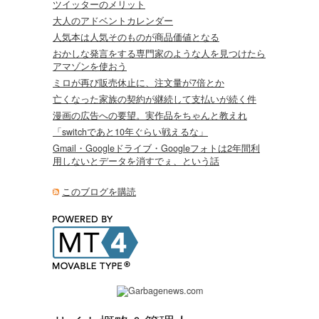
ツイッターのメリット
大人のアドベントカレンダー
人気本は人気そのものが商品価値となる
おかしな発言をする専門家のような人を見つけたら
アマゾンを使おう
ミロが再び販売休止に、注文量が7倍とか
亡くなった家族の契約が継続して支払いが続く件
漫画の広告への要望。実作品をちゃんと教えれ
「switchであと10年ぐらい戦えるな」
Gmail・Googleドライブ・Googleフォトは2年間利
用しないとデータを消すでぇ、という話
このブログを購読