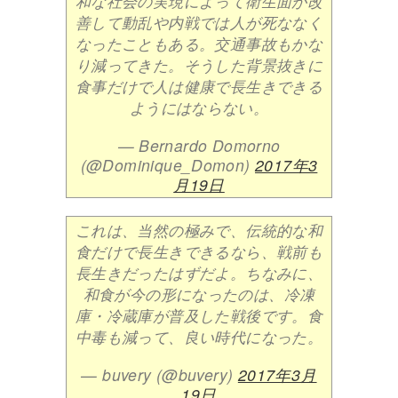
和な社会の実現によって衛生面が改
善して動乱や内戦では人が死ななく
なったこともある。交通事故もかな
り減ってきた。そうした背景抜きに
食事だけで人は健康で長生きできる
ようにはならない。
— Bernardo Domorno
(@Dominique_Domon)
2017年3
月19日
これは、当然の極みで、伝統的な和
食だけで長生きできるなら、戦前も
長生きだったはずだよ。ちなみに、
和食が今の形になったのは、冷凍
庫・冷蔵庫が普及した戦後です。食
中毒も減って、良い時代になった。
— buvery (@buvery)
2017年3月
19日