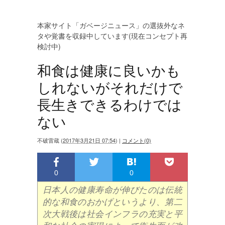
本家サイト「ガベージニュース」の選抜外なネ
タや覚書を収録中しています(現在コンセプト再
検討中)
和食は健康に良いかも
しれないがそれだけで
長生きできるわけでは
ない
不破雷蔵
(
2017年3月21日 07:54
)
|
コメント(0)
0
0
日本人の健康寿命が伸びたのは伝統
的な和食のおかげというより、第二
次大戦後は社会インフラの充実と平