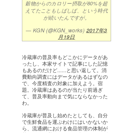
穀物からのカロリー摂取が80%を超
えてたこともしばしば、という時代
が続いたんですが。
— KGN (@KGN_works)
2017年3
月19日
冷蔵庫の普及率もどこかにデータがあ
ったし、本家サイトで記事にした記憶
もあるのだけど......と思い返して。消
費動向調査にはデータがあるはずなの
で、今度精査の対象に加えよう。宿
題。冷蔵庫はあるのが当たり前過ぎ
て、普及率動向まで気にならなかった
わ。
冷蔵庫が普及し始めたとしても、自分
で生鮮食品を運ぶわけにはいかないか
ら、流通網における食品管理の体制が