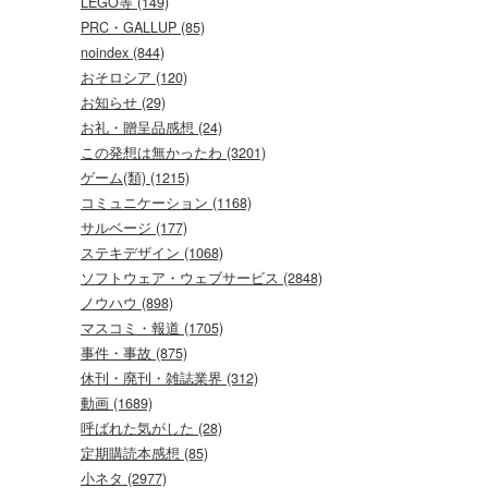
LEGO等 (149)
PRC・GALLUP (85)
noindex (844)
おそロシア (120)
お知らせ (29)
お礼・贈呈品感想 (24)
この発想は無かったわ (3201)
ゲーム(類) (1215)
コミュニケーション (1168)
サルベージ (177)
ステキデザイン (1068)
ソフトウェア・ウェブサービス (2848)
ノウハウ (898)
マスコミ・報道 (1705)
事件・事故 (875)
休刊・廃刊・雑誌業界 (312)
動画 (1689)
呼ばれた気がした (28)
定期購読本感想 (85)
小ネタ (2977)