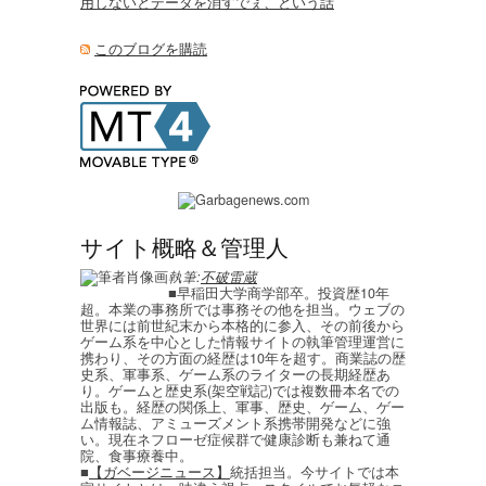
用しないとデータを消すでぇ、という話
このブログを購読
サイト概略＆管理人
執筆:
不破雷蔵
■早稲田大学商学部卒。投資歴10年
超。本業の事務所では事務その他を担当。ウェブの
世界には前世紀末から本格的に参入、その前後から
ゲーム系を中心とした情報サイトの執筆管理運営に
携わり、その方面の経歴は10年を超す。商業誌の歴
史系、軍事系、ゲーム系のライターの長期経歴あ
り。ゲームと歴史系(架空戦記)では複数冊本名での
出版も。経歴の関係上、軍事、歴史、ゲーム、ゲー
ム情報誌、アミューズメント系携帯開発などに強
い。現在ネフローゼ症候群で健康診断も兼ねて通
院、食事療養中。
■
【ガベージニュース】
統括担当。今サイトでは本