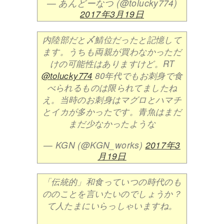
— あんどーなつ (@tolucky774)
2017年3月19日
内陸部だと〆鯖位だったと記憶して
ます。うちも両親が買わなかっただ
けの可能性はありますけど。RT
@tolucky774
80年代でもお刺身で食
べられるものは限られてましたね
え。当時のお刺身はマグロとハマチ
とイカが多かったです。青魚はまだ
まだ少なかったような
— KGN (@KGN_works)
2017年3
月19日
「伝統的」和食っていつの時代のも
ののことを言いたいのでしょうか？
て人たまにいらっしゃいますね。