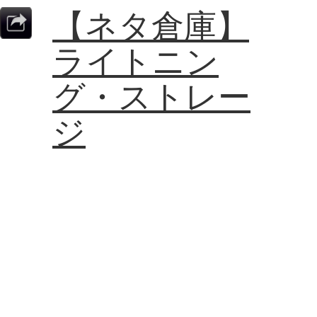
【ネタ倉庫】
ライトニン
グ・ストレー
ジ