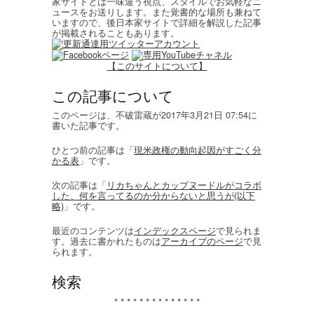
家サイトとは一味違う視点、スタイルでお気軽なニ
ュースをお送りします。また覚書的な場所も兼ねて
いますので、後日本家サイトで詳細を解説した記事
が掲載されることもあります。
【このサイトについて】
この記事について
このページは、不破雷蔵が2017年3月21日 07:54に
書いた記事です。
ひとつ前の記事は「
現米政権の動向起因がすごく分
かる表
」です。
次の記事は「
リカちゃんとカップヌードルがコラボ
した、何を言ってるのか分からないと思うが(以下
略)
」です。
最近のコンテンツは
インデックスページ
で見られま
す。過去に書かれたものは
アーカイブのページ
で見
られます。
検索
* * * * * * * * * * * * * *