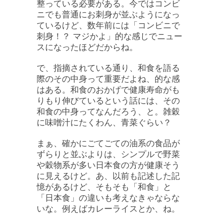
整っている必要がある。今ではコンビ
ニでも普通にお刺身が並ぶようになっ
ているけど、数年前には「コンビニで
刺身！？ マジかよ」的な感じでニュー
スになったほどだからね。
で、指摘されている通り、和食を語る
際のその中身って重要だよね、的な感
はある。和食のおかげで健康寿命がも
りもり伸びているという話には、その
和食の中身ってなんだろう、と。雑穀
に味噌汁にたくわん、青菜ぐらい？
まぁ、確かにごてごての油系の食品が
ずらりと並ぶよりは、シンプルで野菜
や穀物系が多い日本食の方が健康そう
に見えるけど。あ、以前も記述した記
憶があるけど、そもそも「和食」と
「日本食」の違いも考えなきゃならな
いな。例えばカレーライスとか、ね。