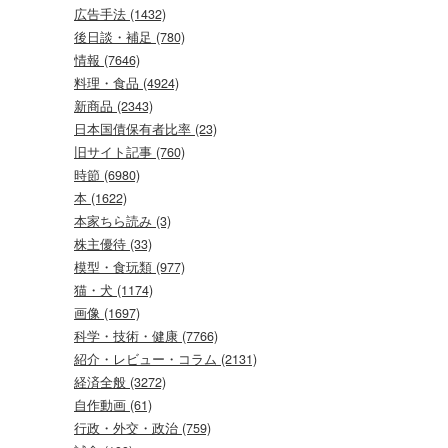
広告手法 (1432)
後日談・補足 (780)
情報 (7646)
料理・食品 (4924)
新商品 (2343)
日本国債保有者比率 (23)
旧サイト記事 (760)
時節 (6980)
本 (1622)
本家ちら読み (3)
株主優待 (33)
模型・食玩類 (977)
猫・犬 (1174)
画像 (1697)
科学・技術・健康 (7766)
紹介・レビュー・コラム (2131)
経済全般 (3272)
自作動画 (61)
行政・外交・政治 (759)