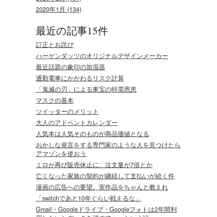
2020年1月 (134)
最近の記事15件
訂正とお詫び
ハーゲンダッツのオリジナルデザインメーカー
最近話題の象印の加湿器
通勤電車にかかわるリスク計算
「鬼滅の刃」による東宝の特需恩恵
マスクの基本
ツイッターのメリット
大人のアドベントカレンダー
人気本は人気そのものが商品価値となる
おかしな発言をする専門家のような人を見つけたら
アマゾンを使おう
ミロが再び販売休止に、注文量が7倍とか
亡くなった家族の契約が継続して支払いが続く件
漫画の広告への要望。実作品をちゃんと教えれ
「switchであと10年ぐらい戦えるな」
Gmail・Googleドライブ・Googleフォトは2年間利