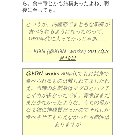
ら。食中毒とかも結構あったよね、戦
後に至っても。
というか、内陸部でまともな刺身が
食べられるようになったのって、
1980年代に入ってからじゃあ......
— KGN (@KGN_works)
2017年3
月19日
@KGN_works
80年代でもお刺身で
食べられるものは限られてましたね
え。当時のお刺身はマグロとハマチ
とイカが多かったです。青魚はまだ
まだ少なかったような。うちの母が
なま物に神経質だったのでそれしか
食べさせてもらえなかった可能性は
ありますが