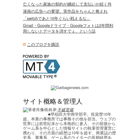
亡くなった家族の契約が継続して支払いが続く件
漫画の広告への要望。実作品をちゃんと教えれ
「switchであと10年ぐらい戦えるな」
Gmail・Googleドライブ・Googleフォトは2年間利
用しないとデータを消すでぇ、という話
このブログを購読
サイト概略＆管理人
執筆:
不破雷蔵
■早稲田大学商学部卒。投資歴10年
超。本業の事務所では事務その他を担当。ウェブの
世界には前世紀末から本格的に参入、その前後から
ゲーム系を中心とした情報サイトの執筆管理運営に
携わり、その方面の経歴は10年を超す。商業誌の歴
史系、軍事系、ゲーム系のライターの長期経歴あ