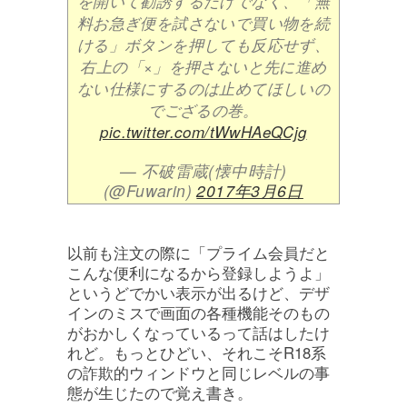
を開いて勧誘するだけでなく、「無
料お急ぎ便を試さないで買い物を続
ける」ボタンを押しても反応せず、
右上の「×」を押さないと先に進め
ない仕様にするのは止めてほしいの
でござるの巻。
pic.twitter.com/tWwHAeQCjg
— 不破雷蔵(懐中時計)
(@Fuwarin)
2017年3月6日
以前も注文の際に「プライム会員だと
こんな便利になるから登録しようよ」
というどでかい表示が出るけど、デザ
インのミスで画面の各種機能そのもの
がおかしくなっているって話はしたけ
れど。もっとひどい、それこそR18系
の詐欺的ウィンドウと同じレベルの事
態が生じたので覚え書き。