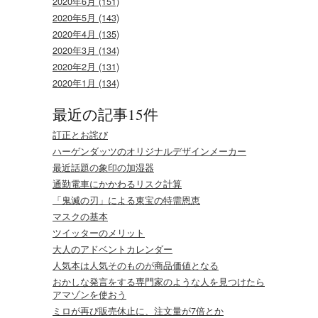
2020年6月 (151)
2020年5月 (143)
2020年4月 (135)
2020年3月 (134)
2020年2月 (131)
2020年1月 (134)
最近の記事15件
訂正とお詫び
ハーゲンダッツのオリジナルデザインメーカー
最近話題の象印の加湿器
通勤電車にかかわるリスク計算
「鬼滅の刃」による東宝の特需恩恵
マスクの基本
ツイッターのメリット
大人のアドベントカレンダー
人気本は人気そのものが商品価値となる
おかしな発言をする専門家のような人を見つけたら
アマゾンを使おう
ミロが再び販売休止に、注文量が7倍とか