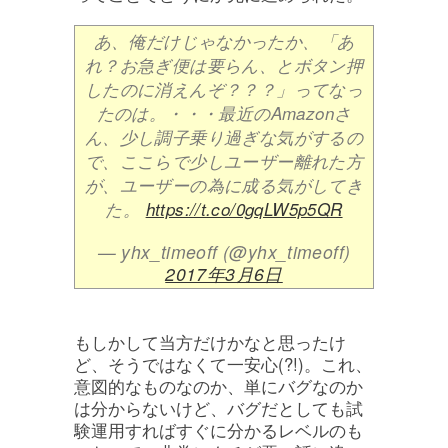
あ、俺だけじゃなかったか、「あ
れ？お急ぎ便は要らん、とボタン押
したのに消えんぞ？？？」ってなっ
たのは。・・・最近のAmazonさ
ん、少し調子乗り過ぎな気がするの
で、ここらで少しユーザー離れた方
が、ユーザーの為に成る気がしてき
た。
https://t.co/0gqLW5p5QR
— yhx_timeoff (@yhx_timeoff)
2017年3月6日
もしかして当方だけかなと思ったけ
ど、そうではなくて一安心(?!)。これ、
意図的なものなのか、単にバグなのか
は分からないけど、バグだとしても試
験運用すればすぐに分かるレベルのも