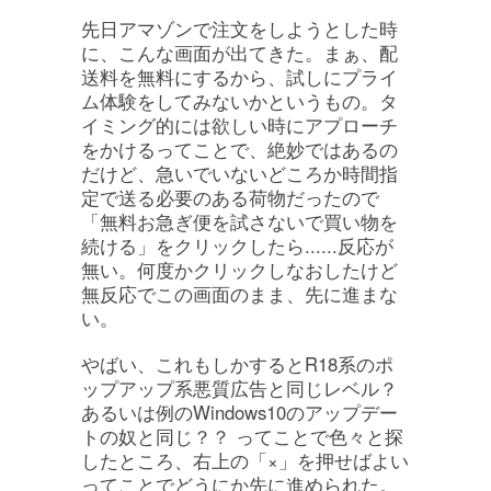
先日アマゾンで注文をしようとした時
に、こんな画面が出てきた。まぁ、配
送料を無料にするから、試しにプライ
ム体験をしてみないかというもの。タ
イミング的には欲しい時にアプローチ
をかけるってことで、絶妙ではあるの
だけど、急いでいないどころか時間指
定で送る必要のある荷物だったので
「無料お急ぎ便を試さないで買い物を
続ける」をクリックしたら......反応が
無い。何度かクリックしなおしたけど
無反応でこの画面のまま、先に進まな
い。
やばい、これもしかするとR18系のポ
ップアップ系悪質広告と同じレベル？
あるいは例のWindows10のアップデー
トの奴と同じ？？ ってことで色々と探
したところ、右上の「×」を押せばよい
ってことでどうにか先に進められた。