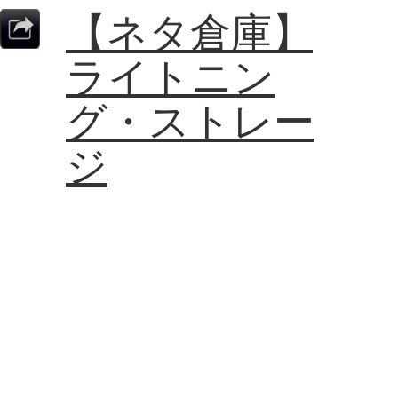
【ネタ倉庫】
ライトニン
グ・ストレー
ジ