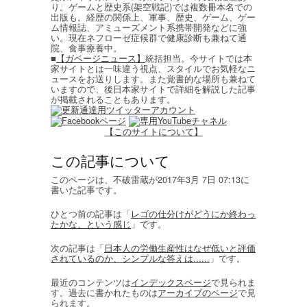
り。ゲームと歴史系(架空戦記)では複数冊本名での
出版も。経歴の関係上、軍事、歴史、ゲーム、ゲー
ム情報誌、アミューズメント系携帯開発などに強
い。現在ネフローゼ症候群で健康診断も兼ねて通
院、食事療養中。
■
【ガベージニュース】
統括担当。今サイトでは本
家サイトとは一味違う視点、スタイルでお気軽なニ
ュースをお送りします。また覚書的な場所も兼ねて
いますので、後日本家サイトで詳細を解説した記事
が掲載されることもあります。
【このサイトについて】
この記事について
このページは、不破雷蔵が2017年3月 7日 07:13に
書いた記事です。
ひとつ前の記事は「
レゴの仕分けがどうにか終わっ
たかな、という感じ
」です。
次の記事は「
日本人の労働生産性はなぜ低いと評価
されているのか、シンプルな答えは......
」です。
最近のコンテンツは
インデックスページ
で見られま
す。過去に書かれたものは
アーカイブのページ
で見
られます。