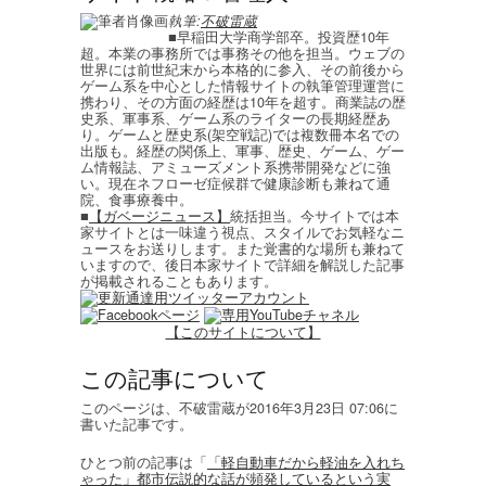
執筆:
不破雷蔵
■早稲田大学商学部卒。投資歴10年
超。本業の事務所では事務その他を担当。ウェブの
世界には前世紀末から本格的に参入、その前後から
ゲーム系を中心とした情報サイトの執筆管理運営に
携わり、その方面の経歴は10年を超す。商業誌の歴
史系、軍事系、ゲーム系のライターの長期経歴あ
り。ゲームと歴史系(架空戦記)では複数冊本名での
出版も。経歴の関係上、軍事、歴史、ゲーム、ゲー
ム情報誌、アミューズメント系携帯開発などに強
い。現在ネフローゼ症候群で健康診断も兼ねて通
院、食事療養中。
■
【ガベージニュース】
統括担当。今サイトでは本
家サイトとは一味違う視点、スタイルでお気軽なニ
ュースをお送りします。また覚書的な場所も兼ねて
いますので、後日本家サイトで詳細を解説した記事
が掲載されることもあります。
【このサイトについて】
この記事について
このページは、不破雷蔵が2016年3月23日 07:06に
書いた記事です。
ひとつ前の記事は「
「軽自動車だから軽油を入れち
ゃった」都市伝説的な話が頻発しているという実