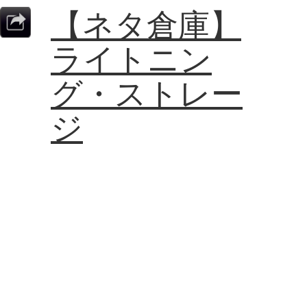
【ネタ倉庫】
ライトニン
グ・ストレー
ジ