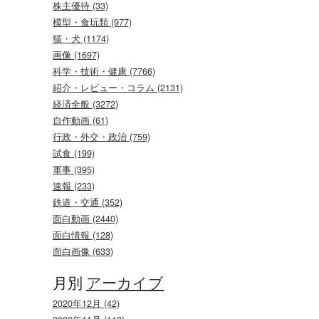
株主優待 (33)
模型・食玩類 (977)
猫・犬 (1174)
画像 (1697)
科学・技術・健康 (7766)
紹介・レビュー・コラム (2131)
経済全般 (3272)
自作動画 (61)
行政・外交・政治 (759)
試食 (199)
軍事 (395)
速報 (233)
鉄道・交通 (352)
面白動画 (2440)
面白情報 (128)
面白画像 (633)
月別
アーカイブ
2020年12月 (42)