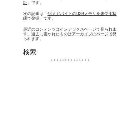
証
」です。
次の記事は「
64メガバイトのUSBメモリを未使用状
態で発掘
」です。
最近のコンテンツは
インデックスページ
で見られま
す。過去に書かれたものは
アーカイブのページ
で見
られます。
検索
* * * * * * * * * * * * * *