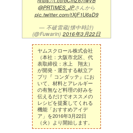
https://t.co/bCmZ67twVB
@PRTIMES_JP
さんから
pic.twitter.com/tXjF1U6sD9
— 不破雷蔵(懐中時計)
(@Fuwarin)
2016年3月22日
ヤムスクロール株式会社
（本社：大阪市北区、代
表取締役：水上 翔太）
が開発・運営する献立ア
プリ『 コンダッテ』にお
いて、材料とアレルギー
の有無など料理の好みを
伝えるだけでオススメの
レシピを提案してくれる
機能「おすすめアイデ
ア」を2016年3月22日
（火）より開始します。