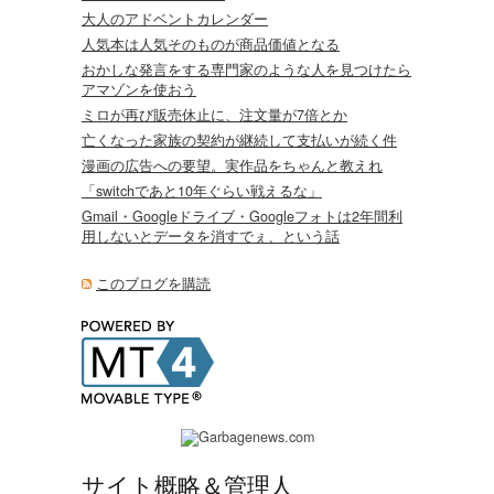
大人のアドベントカレンダー
人気本は人気そのものが商品価値となる
おかしな発言をする専門家のような人を見つけたら
アマゾンを使おう
ミロが再び販売休止に、注文量が7倍とか
亡くなった家族の契約が継続して支払いが続く件
漫画の広告への要望。実作品をちゃんと教えれ
「switchであと10年ぐらい戦えるな」
Gmail・Googleドライブ・Googleフォトは2年間利
用しないとデータを消すでぇ、という話
このブログを購読
サイト概略＆管理人