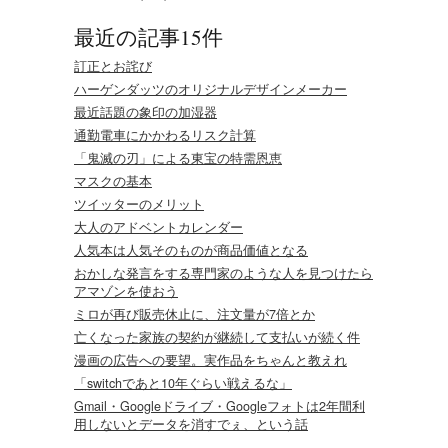
最近の記事15件
訂正とお詫び
ハーゲンダッツのオリジナルデザインメーカー
最近話題の象印の加湿器
通勤電車にかかわるリスク計算
「鬼滅の刃」による東宝の特需恩恵
マスクの基本
ツイッターのメリット
大人のアドベントカレンダー
人気本は人気そのものが商品価値となる
おかしな発言をする専門家のような人を見つけたら
アマゾンを使おう
ミロが再び販売休止に、注文量が7倍とか
亡くなった家族の契約が継続して支払いが続く件
漫画の広告への要望。実作品をちゃんと教えれ
「switchであと10年ぐらい戦えるな」
Gmail・Googleドライブ・Googleフォトは2年間利
用しないとデータを消すでぇ、という話