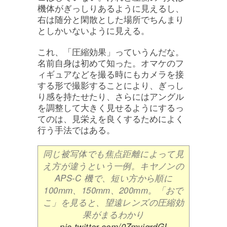
機体がぎっしりあるように見えるし、
右は随分と閑散とした場所でちんまり
としかいないように見える。
これ、「圧縮効果」っていうんだな。
名前自身は初めて知った。オマケのフ
ィギュアなどを撮る時にもカメラを接
する形で撮影することにより、ぎっし
り感を持たせたり、さらにはアングル
を調整して大きく見せるようにするっ
てのは、見栄えを良くするためによく
行う手法ではある。
同じ被写体でも焦点距離によって見
え方が違うという一例。キヤノンの
APS-C 機で、短い方から順に
100mm、150mm、200mm。「おで
こ」を見ると、望遠レンズの圧縮効
果がまるわかり
pic.twitter.com/0ZmyjqrdGI