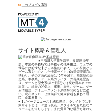
このブログを購読
サイト概略＆管理人
執筆:
不破雷蔵
■早稲田大学商学部卒。投資歴10年
超。本業の事務所では事務その他を担当。ウェブの
世界には前世紀末から本格的に参入、その前後から
ゲーム系を中心とした情報サイトの執筆管理運営に
携わり、その方面の経歴は10年を超す。商業誌の歴
史系、軍事系、ゲーム系のライターの長期経歴あ
り。ゲームと歴史系(架空戦記)では複数冊本名での
出版も。経歴の関係上、軍事、歴史、ゲーム、ゲー
ム情報誌、アミューズメント系携帯開発などに強
い。現在ネフローゼ症候群で健康診断も兼ねて通
院、食事療養中。
■
【ガベージニュース】
統括担当。今サイトでは本
家サイトとは一味違う視点、スタイルでお気軽なニ
ュースをお送りします。また覚書的な場所も兼ねて