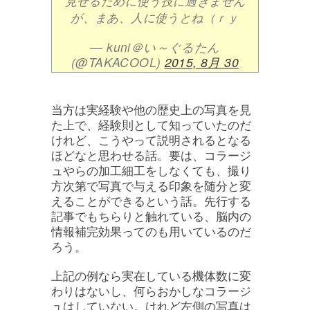
見せるために使う技に過ぎません
が、まあ、人に使うとね（ｒｙ
— kuni＠い～ぐるたん
(@TAKACOOL)
2015, 8月 30
当方は実経験や他の歴史上の写真を見
た上で、経験則として知っていたのだ
けれど、こうやって説明されるとなる
ほどなと思わせる話。要は、コラージ
ュやらの加工細工をしなくても、撮り
方次第で写真で与える印象を随分と変
えることができるという話。先行する
記事でもちらりと触れている、脳内の
情報補完効果ってのも用いているのだ
ろう。
上記の例なら実在している機体数に変
わりはないし、何らおかしなコラージ
ュはしていない。けれど左側の写真は