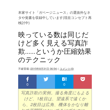
本家サイト「ガベージニュース」の選抜外なネ
タや覚書を収録中しています(現在コンセプト再
検討中)
映っている数は同じだ
けど多く見える写真詐
欺......というか圧縮効果
のテクニック
不破雷蔵
(
2015年8月31日 06:54
)
|
コメント(0)
0
0
写真詐欺の実例。撮る角度にもよる
けど、1枚目は、望遠系で遠くか
ら、2枚目は広角、機体をかなり離