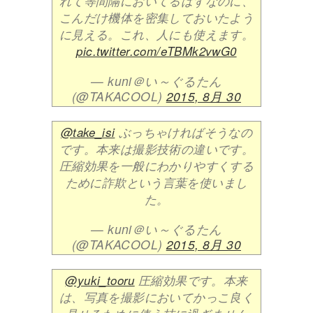
れて等間隔においてるはずなのに、
こんだけ機体を密集しておいたよう
に見える。これ、人にも使えます。
pic.twitter.com/eTBMk2vwG0
— kuni＠い～ぐるたん
(@TAKACOOL)
2015, 8月 30
@take_isi
ぶっちゃければそうなの
です。本来は撮影技術の違いです。
圧縮効果を一般にわかりやすくする
ために詐欺という言葉を使いまし
た。
— kuni＠い～ぐるたん
(@TAKACOOL)
2015, 8月 30
@yuki_tooru
圧縮効果です。本来
は、写真を撮影においてかっこ良く