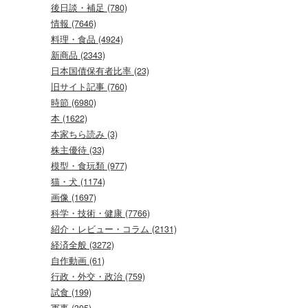
後日談・補足 (780)
情報 (7646)
料理・食品 (4924)
新商品 (2343)
日本国債保有者比率 (23)
旧サイト記事 (760)
時節 (6980)
本 (1622)
本家ちら読み (3)
株主優待 (33)
模型・食玩類 (977)
猫・犬 (1174)
画像 (1697)
科学・技術・健康 (7766)
紹介・レビュー・コラム (2131)
経済全般 (3272)
自作動画 (61)
行政・外交・政治 (759)
試食 (199)
軍事 (395)