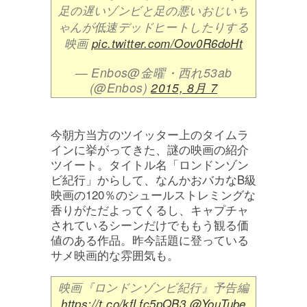
足の遅いゾンビと足の悪いおじいち
ゃんが低速デッドヒートしたりする
映画
pic.twitter.com/Oov0R6doHt
— Enbos@金曜・西れ53ab
(@Enbos)
2015, 8月 7
今朝方当方のツイッター上のタイムラ
インに挙がってきた、謎の映画の紹介
ツイート。タイトル名「ロンドンゾン
ビ紀行」からして、なんかおバカなB級
映画の120％のシュールストレミングな
香りがただよってくるし、キャプチャ
されているシーンだけでももう観る価
値のある作品。昨今話題に登っている
サメ映画的な雰囲気も。
映画『ロンドンゾンビ紀行』予告編
https://t.co/kfLfc5pQB3
@YouTube