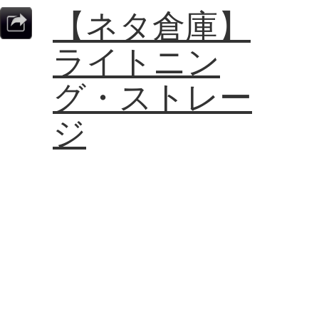
【ネタ倉庫】
ライトニン
グ・ストレー
ジ