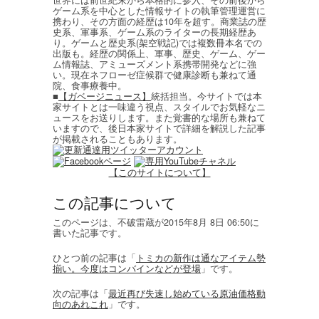
ゲーム系を中心とした情報サイトの執筆管理運営に
携わり、その方面の経歴は10年を超す。商業誌の歴
史系、軍事系、ゲーム系のライターの長期経歴あ
り。ゲームと歴史系(架空戦記)では複数冊本名での
出版も。経歴の関係上、軍事、歴史、ゲーム、ゲー
ム情報誌、アミューズメント系携帯開発などに強
い。現在ネフローゼ症候群で健康診断も兼ねて通
院、食事療養中。
■
【ガベージニュース】
統括担当。今サイトでは本
家サイトとは一味違う視点、スタイルでお気軽なニ
ュースをお送りします。また覚書的な場所も兼ねて
いますので、後日本家サイトで詳細を解説した記事
が掲載されることもあります。
【このサイトについて】
この記事について
このページは、不破雷蔵が2015年8月 8日 06:50に
書いた記事です。
ひとつ前の記事は「
トミカの新作は通なアイテム勢
揃い。今度はコンバインなどが登場
」です。
次の記事は「
最近再び失速し始めている原油価格動
向のあれこれ
」です。