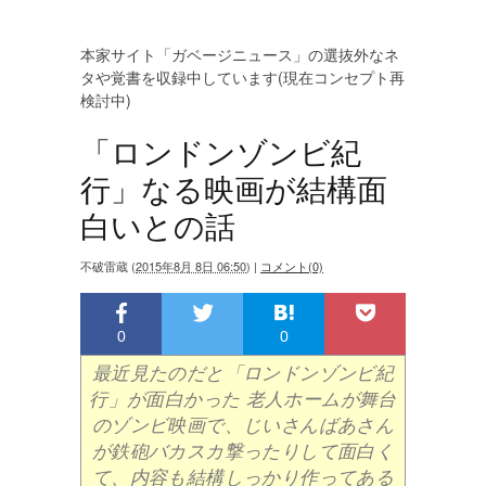
本家サイト「ガベージニュース」の選抜外なネ
タや覚書を収録中しています(現在コンセプト再
検討中)
「ロンドンゾンビ紀
行」なる映画が結構面
白いとの話
不破雷蔵
(
2015年8月 8日 06:50
)
|
コメント(0)
0
0
最近見たのだと「ロンドンゾンビ紀
行」が面白かった 老人ホームが舞台
のゾンビ映画で、じいさんばあさん
が鉄砲バカスカ撃ったりして面白く
て、内容も結構しっかり作ってある