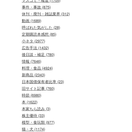
マスコミ・報道 (1705)
事件・事故 (875)
休刊・廃刊・雑誌業界 (312)
動画 (1689)
呼ばれた気がした (28)
定期購読本感想 (85)
小ネタ (2977)
広告手法 (1432)
後日談・補足 (780)
情報 (7646)
料理・食品 (4924)
新商品 (2343)
日本国債保有者比率 (23)
旧サイト記事 (760)
時節 (6980)
本 (1622)
本家ちら読み (3)
株主優待 (33)
模型・食玩類 (977)
猫・犬 (1174)