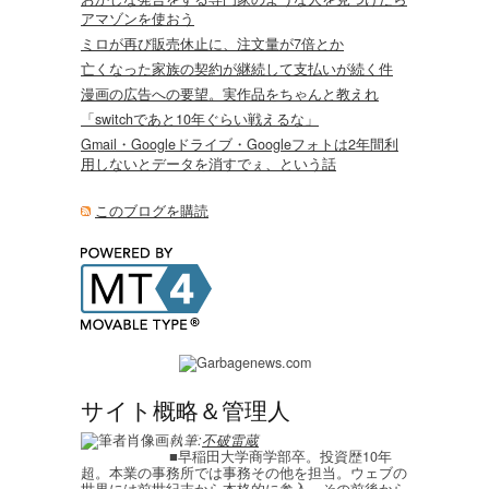
アマゾンを使おう
ミロが再び販売休止に、注文量が7倍とか
亡くなった家族の契約が継続して支払いが続く件
漫画の広告への要望。実作品をちゃんと教えれ
「switchであと10年ぐらい戦えるな」
Gmail・Googleドライブ・Googleフォトは2年間利
用しないとデータを消すでぇ、という話
このブログを購読
サイト概略＆管理人
執筆:
不破雷蔵
■早稲田大学商学部卒。投資歴10年
超。本業の事務所では事務その他を担当。ウェブの
世界には前世紀末から本格的に参入、その前後から