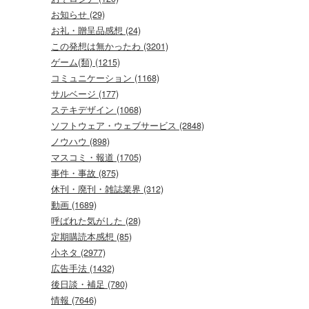
お知らせ (29)
お礼・贈呈品感想 (24)
この発想は無かったわ (3201)
ゲーム(類) (1215)
コミュニケーション (1168)
サルベージ (177)
ステキデザイン (1068)
ソフトウェア・ウェブサービス (2848)
ノウハウ (898)
マスコミ・報道 (1705)
事件・事故 (875)
休刊・廃刊・雑誌業界 (312)
動画 (1689)
呼ばれた気がした (28)
定期購読本感想 (85)
小ネタ (2977)
広告手法 (1432)
後日談・補足 (780)
情報 (7646)