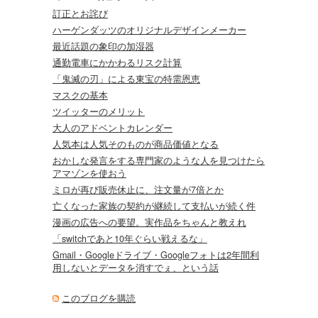
訂正とお詫び
ハーゲンダッツのオリジナルデザインメーカー
最近話題の象印の加湿器
通勤電車にかかわるリスク計算
「鬼滅の刃」による東宝の特需恩恵
マスクの基本
ツイッターのメリット
大人のアドベントカレンダー
人気本は人気そのものが商品価値となる
おかしな発言をする専門家のような人を見つけたら
アマゾンを使おう
ミロが再び販売休止に、注文量が7倍とか
亡くなった家族の契約が継続して支払いが続く件
漫画の広告への要望。実作品をちゃんと教えれ
「switchであと10年ぐらい戦えるな」
Gmail・Googleドライブ・Googleフォトは2年間利
用しないとデータを消すでぇ、という話
このブログを購読