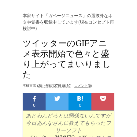
本家サイト「ガベージニュース」の選抜外なネ
タや覚書を収録中しています(現在コンセプト再
検討中)
ツイッターのGIFアニ
メ表示開始で色々と盛
り上がってまいりまし
た
不破雷蔵
(
2014年6月27日 06:30
)
|
コメント(0)
0
0
あとわんどろとは関係ないんですが
今日あんなさんに教えてもらったフ
リーソフト