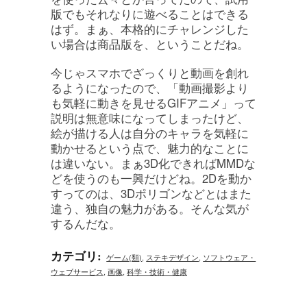
版でもそれなりに遊べることはできる
はず。まぁ、本格的にチャレンジした
い場合は商品版を、ということだね。
今じゃスマホでざっくりと動画を創れ
るようになったので、「動画撮影より
も気軽に動きを見せるGIFアニメ」って
説明は無意味になってしまったけど、
絵が描ける人は自分のキャラを気軽に
動かせるという点で、魅力的なことに
は違いない。まぁ3D化できればMMDな
どを使うのも一興だけどね。2Dを動か
すってのは、3Dポリゴンなどとはまた
違う、独自の魅力がある。そんな気が
するんだな。
カテゴリ
:
ゲーム(類)
,
ステキデザイン
,
ソフトウェア・
ウェブサービス
,
画像
,
科学・技術・健康