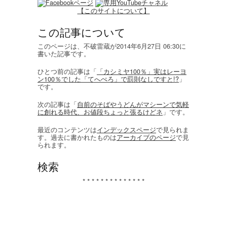
【このサイトについて】
この記事について
このページは、不破雷蔵が2014年6月27日 06:30に
書いた記事です。
ひとつ前の記事は「
「カシミヤ100％」実はレーヨ
ン100％でした「てへぺろ」で罰則なしですと!?
」
です。
次の記事は「
自前のそばやうどんがマシーンで気軽
に創れる時代、お値段ちょっと張るけどネ
」です。
最近のコンテンツは
インデックスページ
で見られま
す。過去に書かれたものは
アーカイブのページ
で見
られます。
検索
* * * * * * * * * * * * * *