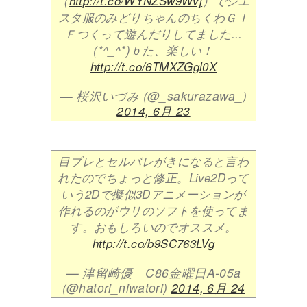
（
http://t.co/WYNZSw9Wvj
）でシエ
スタ服のみどりちゃんのちくわＧＩ
Ｆつくって遊んだりしてました...
(*^_^*)ｂた、楽しい！
http://t.co/6TMXZGgl0X
— 桜沢いづみ (@_sakurazawa_)
2014, 6月 23
目ブレとセルバレがきになると言わ
れたのでちょっと修正。Live2Dって
いう2Dで擬似3Dアニメーションが
作れるのがウリのソフトを使ってま
す。おもしろいのでオススメ。
http://t.co/b9SC763LVg
— 津留崎優 C86金曜日A-05a
(@hatori_niwatori)
2014, 6月 24