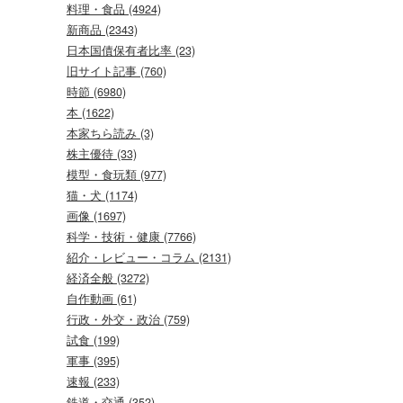
料理・食品 (4924)
新商品 (2343)
日本国債保有者比率 (23)
旧サイト記事 (760)
時節 (6980)
本 (1622)
本家ちら読み (3)
株主優待 (33)
模型・食玩類 (977)
猫・犬 (1174)
画像 (1697)
科学・技術・健康 (7766)
紹介・レビュー・コラム (2131)
経済全般 (3272)
自作動画 (61)
行政・外交・政治 (759)
試食 (199)
軍事 (395)
速報 (233)
鉄道・交通 (352)