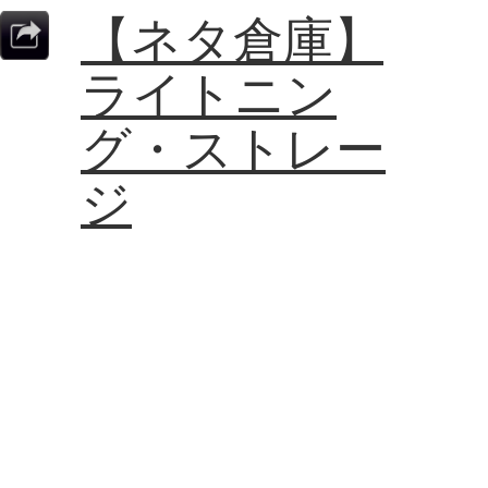
【ネタ倉庫】
ライトニン
グ・ストレー
ジ