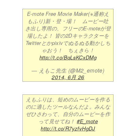
E-mote Free Movie Maker(※通称え
もふり)新・登・場！ ムービー吐
き出し専用の、フリーのE-moteが登
場したよ！ 皆の2Dキャラクターを
Twitterとかpixivでぬるぬる動かしち
ゃおう！ ちぇきら！
http://t.co/BqLsKCxDMg
— えもこ先生 (@M2_emote)
2014, 6月 26
えもふりは、短めのムービーを作る
のに適したツールなんだよ。みんな
ぜひさわって、自分のムービーを作
って見せてね！
#E_mote
http://t.co/R7yzfvHgDJ