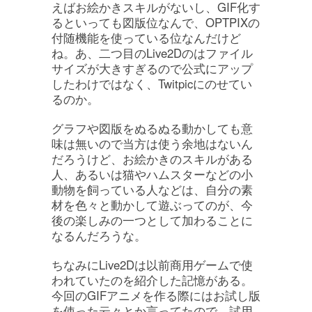
えばお絵かきスキルがないし、GIF化す
るといっても図版位なんで、OPTPIXの
付随機能を使っている位なんだけど
ね。あ、二つ目のLive2Dのはファイル
サイズが大きすぎるので公式にアップ
したわけではなく、Twitpicにのせてい
るのか。
グラフや図版をぬるぬる動かしても意
味は無いので当方は使う余地はないん
だろうけど、お絵かきのスキルがある
人、あるいは猫やハムスターなどの小
動物を飼っている人などは、自分の素
材を色々と動かして遊ぶってのが、今
後の楽しみの一つとして加わることに
なるんだろうな。
ちなみにLive2Dは以前商用ゲームで使
われていたのを紹介した記憶がある。
今回のGIFアニメを作る際にはお試し版
を使った云々とか言ってたので、試用