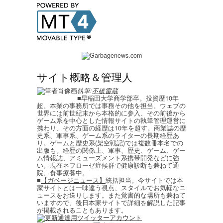
サイト概略＆管理人
執筆:
不破雷蔵
■早稲田大学商学部卒。投資歴10年
超。本業の事務所では事務その他を担当。ウェブの
世界には前世紀末から本格的に参入、その前後から
ゲーム系を中心とした情報サイトの執筆管理運営に
携わり、その方面の経歴は10年を超す。商業誌の歴
史系、軍事系、ゲーム系のライターの長期経歴あ
り。ゲームと歴史系(架空戦記)では複数冊本名での
出版も。経歴の関係上、軍事、歴史、ゲーム、ゲー
ム情報誌、アミューズメント系携帯開発などに強
い。現在ネフローゼ症候群で健康診断も兼ねて通
院、食事療養中。
■
【ガベージニュース】
統括担当。今サイトでは本
家サイトとは一味違う視点、スタイルでお気軽なニ
ュースをお送りします。また覚書的な場所も兼ねて
いますので、後日本家サイトで詳細を解説した記事
が掲載されることもあります。