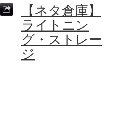
【ネタ倉庫】
ライトニン
グ・ストレー
ジ