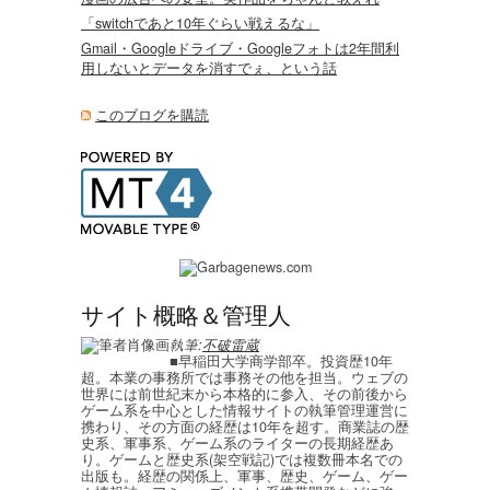
「switchであと10年ぐらい戦えるな」
Gmail・Googleドライブ・Googleフォトは2年間利
用しないとデータを消すでぇ、という話
このブログを購読
サイト概略＆管理人
執筆:
不破雷蔵
■早稲田大学商学部卒。投資歴10年
超。本業の事務所では事務その他を担当。ウェブの
世界には前世紀末から本格的に参入、その前後から
ゲーム系を中心とした情報サイトの執筆管理運営に
携わり、その方面の経歴は10年を超す。商業誌の歴
史系、軍事系、ゲーム系のライターの長期経歴あ
り。ゲームと歴史系(架空戦記)では複数冊本名での
出版も。経歴の関係上、軍事、歴史、ゲーム、ゲー