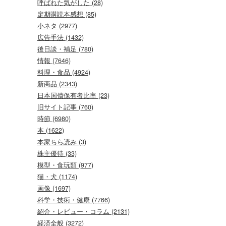
呼ばれた気がした (28)
定期購読本感想 (85)
小ネタ (2977)
広告手法 (1432)
後日談・補足 (780)
情報 (7646)
料理・食品 (4924)
新商品 (2343)
日本国債保有者比率 (23)
旧サイト記事 (760)
時節 (6980)
本 (1622)
本家ちら読み (3)
株主優待 (33)
模型・食玩類 (977)
猫・犬 (1174)
画像 (1697)
科学・技術・健康 (7766)
紹介・レビュー・コラム (2131)
経済全般 (3272)