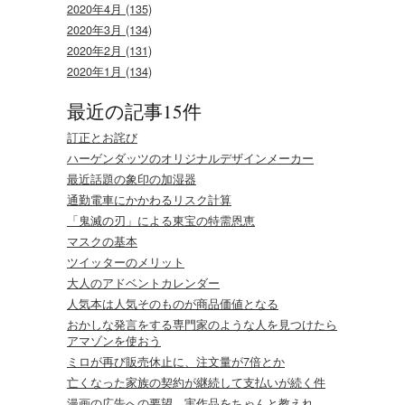
2020年4月 (135)
2020年3月 (134)
2020年2月 (131)
2020年1月 (134)
最近の記事15件
訂正とお詫び
ハーゲンダッツのオリジナルデザインメーカー
最近話題の象印の加湿器
通勤電車にかかわるリスク計算
「鬼滅の刃」による東宝の特需恩恵
マスクの基本
ツイッターのメリット
大人のアドベントカレンダー
人気本は人気そのものが商品価値となる
おかしな発言をする専門家のような人を見つけたら
アマゾンを使おう
ミロが再び販売休止に、注文量が7倍とか
亡くなった家族の契約が継続して支払いが続く件
漫画の広告への要望。実作品をちゃんと教えれ