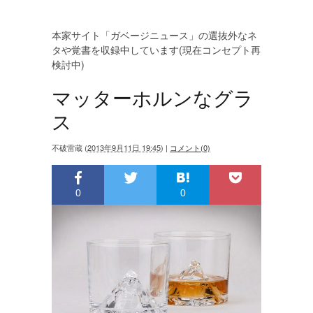
本家サイト「ガベージニュース」の選抜外なネ
タや覚書を収録中しています(現在コンセプト再
検討中)
マッターホルンなグラ
ス
不破雷蔵
(
2013年9月11日 19:45
)
|
コメント(0)
0
0