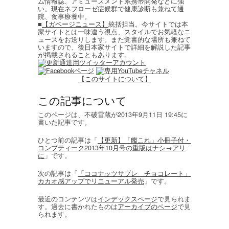
ム情報誌、アミューズメント系携帯開発などに強
い。現在ネフローゼ症候群で健康診断も兼ねて通
院、食事療養中。
■
【ガベージニュース】
統括担当。今サイトでは本
家サイトとは一味違う視点、スタイルでお気軽なニ
ュースをお送りします。また覚書的な場所も兼ねて
いますので、後日本家サイトで詳細を解説した記事
が掲載されることもあります。
【このサイトについて】
この記事について
このページは、不破雷蔵が2013年9月11日 19:45に
書いた記事です。
ひとつ前の記事は「
【更新】「艦これ」小冊子付・
コンプティーク2013年10月号の重版はナシ→アリ
に
」です。
次の記事は「
「ココナッツサブレ チョコレート」
カカオ感アップでリニューアル発売
」です。
最近のコンテンツは
インデックスページ
で見られま
す。過去に書かれたものは
アーカイブのページ
で見
られます。