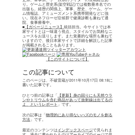
り。ゲームと歴史系(架空戦記)では複数冊本名での
出版も。経歴の関係上、軍事、歴史、ゲーム、ゲー
ム情報誌、アミューズメント系携帯開発などに強
い。現在ネフローゼ症候群で健康診断も兼ねて通
院、食事療養中。
■
【ガベージニュース】
統括担当。今サイトでは本
家サイトとは一味違う視点、スタイルでお気軽なニ
ュースをお送りします。また覚書的な場所も兼ねて
いますので、後日本家サイトで詳細を解説した記事
が掲載されることもあります。
【このサイトについて】
この記事について
このページは、不破雷蔵が2011年10月17日 08:18に
書いた記事です。
ひとつ前の記事は「
【更新】身の回りにも天然ウラ
ンやトリウムを含む商品があって放射線は出てるの
よ、というレポート
」です。
次の記事は「
物理的にあり得ないハズのモノを創る
方法
」です。
最近のコンテンツは
インデックスページ
で見られま
す。過去に書かれたものは
アーカイブのページ
で見