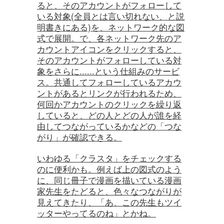
ると、そのアカウントがフォローして
いる対象(全員とは言い切れない、と説
明書きにある)を、ネットワーク的な図
式で展開。で、各ネットワーク先のア
カウントアイコンをクリックすると、
そのアカウントがフォローしている対
象をさらに......という仕組みのサービ
ス。共通してフォローしているアカウ
ントがあるとリンクが行われるため、
何回かアカウントのクリックを繰り返
していると、どの人とどの人が誰を経
由してつながっているかなどの「つな
がり」が確認できる。
いわゆる「クラスタ」をチェックする
のに便利かも。例えば上の図式のよう
に、同じ冊子で漫画を描いている漫画
家先生をたどると、色々なつながりが
見えてきたり、「あ、この先生もツイ
ッターやってるのね」とかね。