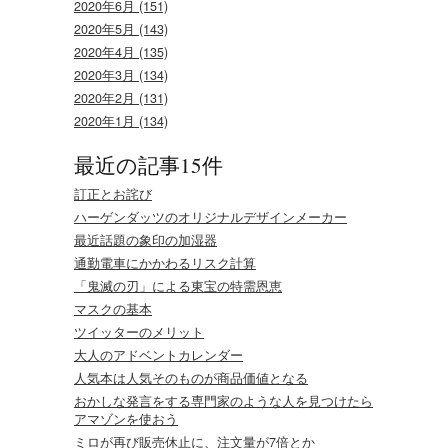
2020年6月 (151)
2020年5月 (143)
2020年4月 (135)
2020年3月 (134)
2020年2月 (131)
2020年1月 (134)
最近の記事15件
訂正とお詫び
ハーゲンダッツのオリジナルデザインメーカー
最近話題の象印の加湿器
通勤電車にかかわるリスク計算
「鬼滅の刃」による東宝の特需恩恵
マスクの基本
ツイッターのメリット
大人のアドベントカレンダー
人気本は人気そのものが商品価値となる
おかしな発言をする専門家のような人を見つけたら
アマゾンを使おう
ミロが再び販売休止に、注文量が7倍とか