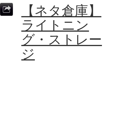
【ネタ倉庫】
ライトニン
グ・ストレー
ジ