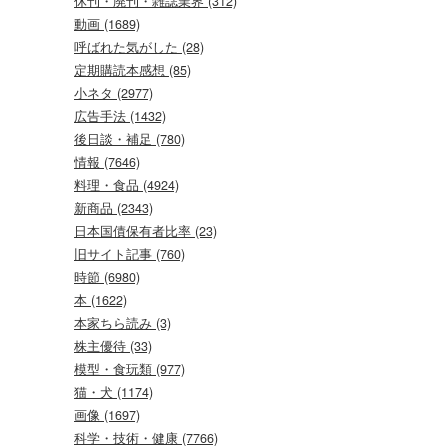
休刊・廃刊・雑誌業界 (312)
動画 (1689)
呼ばれた気がした (28)
定期購読本感想 (85)
小ネタ (2977)
広告手法 (1432)
後日談・補足 (780)
情報 (7646)
料理・食品 (4924)
新商品 (2343)
日本国債保有者比率 (23)
旧サイト記事 (760)
時節 (6980)
本 (1622)
本家ちら読み (3)
株主優待 (33)
模型・食玩類 (977)
猫・犬 (1174)
画像 (1697)
科学・技術・健康 (7766)