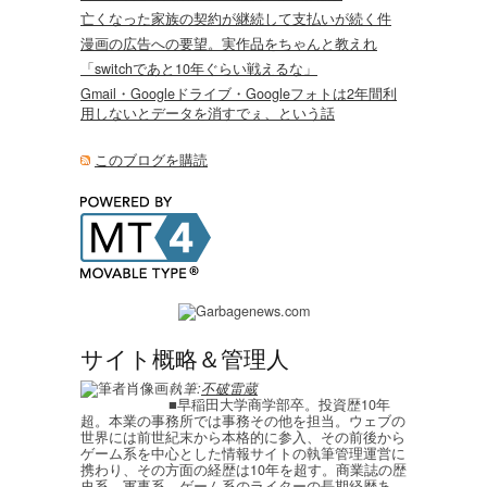
亡くなった家族の契約が継続して支払いが続く件
漫画の広告への要望。実作品をちゃんと教えれ
「switchであと10年ぐらい戦えるな」
Gmail・Googleドライブ・Googleフォトは2年間利
用しないとデータを消すでぇ、という話
このブログを購読
サイト概略＆管理人
執筆:
不破雷蔵
■早稲田大学商学部卒。投資歴10年
超。本業の事務所では事務その他を担当。ウェブの
世界には前世紀末から本格的に参入、その前後から
ゲーム系を中心とした情報サイトの執筆管理運営に
携わり、その方面の経歴は10年を超す。商業誌の歴
史系、軍事系、ゲーム系のライターの長期経歴あ