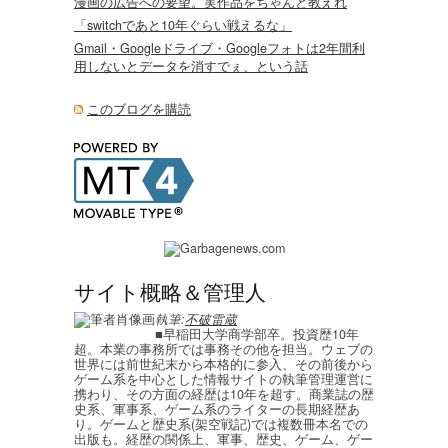
漫画の広告への要望。実作品をちゃんと教えれ
「switchであと10年ぐらい戦えるな」
Gmail・Googleドライブ・Googleフォトは2年間利
用しないとデータを消すでぇ、という話
このブログを購読
サイト概略＆管理人
執筆:
不破雷蔵
■早稲田大学商学部卒。投資歴10年
超。本業の事務所では事務その他を担当。ウェブの
世界には前世紀末から本格的に参入、その前後から
ゲーム系を中心とした情報サイトの執筆管理運営に
携わり、その方面の経歴は10年を超す。商業誌の歴
史系、軍事系、ゲーム系のライターの長期経歴あ
り。ゲームと歴史系(架空戦記)では複数冊本名での
出版も。経歴の関係上、軍事、歴史、ゲーム、ゲー