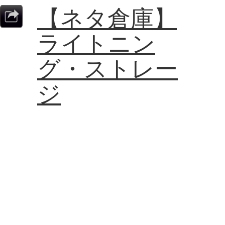
【ネタ倉庫】
ライトニン
グ・ストレー
ジ