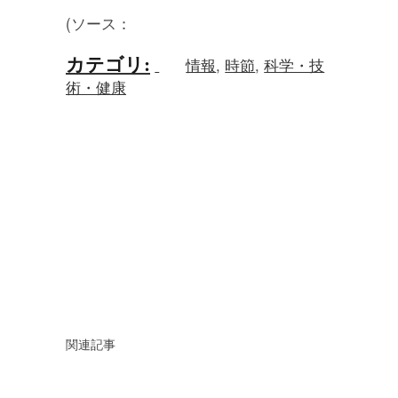
(ソース：
カテゴリ
:
情報
,
時節
,
科学・技
術・健康
関連記事