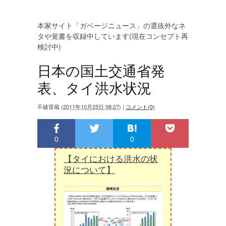
本家サイト「ガベージニュース」の選抜外なネ
タや覚書を収録中しています(現在コンセプト再
検討中)
日本の国土交通省発
表、タイ洪水状況
不破雷蔵
(
2011年10月25日 08:27
)
|
コメント(0)
0
0
【タイにおける洪水の状
況について】