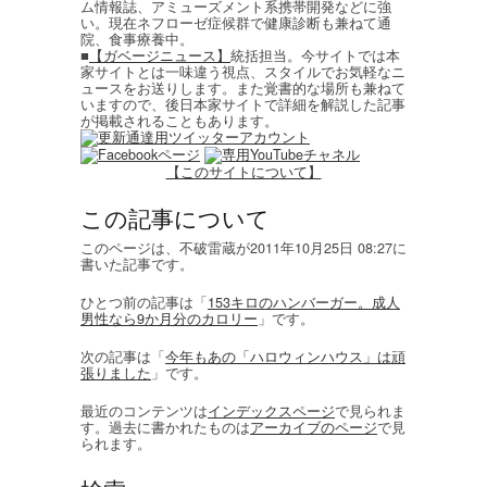
ム情報誌、アミューズメント系携帯開発などに強
い。現在ネフローゼ症候群で健康診断も兼ねて通
院、食事療養中。
■
【ガベージニュース】
統括担当。今サイトでは本
家サイトとは一味違う視点、スタイルでお気軽なニ
ュースをお送りします。また覚書的な場所も兼ねて
いますので、後日本家サイトで詳細を解説した記事
が掲載されることもあります。
【このサイトについて】
この記事について
このページは、不破雷蔵が2011年10月25日 08:27に
書いた記事です。
ひとつ前の記事は「
153キロのハンバーガー。成人
男性なら9か月分のカロリー
」です。
次の記事は「
今年もあの「ハロウィンハウス」は頑
張りました
」です。
最近のコンテンツは
インデックスページ
で見られま
す。過去に書かれたものは
アーカイブのページ
で見
られます。