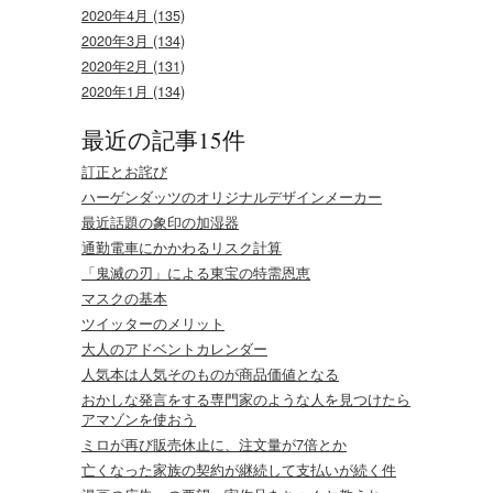
2020年4月 (135)
2020年3月 (134)
2020年2月 (131)
2020年1月 (134)
最近の記事15件
訂正とお詫び
ハーゲンダッツのオリジナルデザインメーカー
最近話題の象印の加湿器
通勤電車にかかわるリスク計算
「鬼滅の刃」による東宝の特需恩恵
マスクの基本
ツイッターのメリット
大人のアドベントカレンダー
人気本は人気そのものが商品価値となる
おかしな発言をする専門家のような人を見つけたら
アマゾンを使おう
ミロが再び販売休止に、注文量が7倍とか
亡くなった家族の契約が継続して支払いが続く件