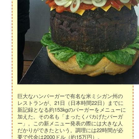
巨大なハンバーガーで有名な米ミシガン州の
レストランが、21日（日本時間22日）までに
新記録となる約153kgのバーガーをメニューに
加えた。その名も「まったくバカげたバーガ
ー」。この新メニュー発表の際には大きな人
だかりができたという。調理には22時間が必
要で代金は2000ドル（約15万円）。