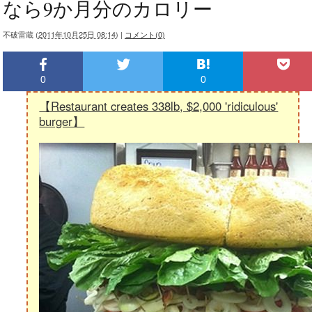
なら9か月分のカロリー
不破雷蔵
(
2011年10月25日 08:14
)
|
コメント(0)
0
0
【Restaurant creates 338lb, $2,000 'ridiculous'
burger】