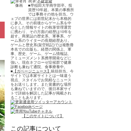
執筆:
不破雷蔵
■早稲田大学商学部卒。投
資歴10年超。本業の事務所
では事務その他を担当。ウ
ェブの世界には前世紀末から本格的
に参入、その前後からゲーム系を中
心とした情報サイトの執筆管理運営
に携わり、その方面の経歴は10年を
超す。商業誌の歴史系、軍事系、ゲ
ーム系のライターの長期経歴あり。
ゲームと歴史系(架空戦記)では複数冊
本名での出版も。経歴の関係上、軍
事、歴史、ゲーム、ゲーム情報誌、
アミューズメント系携帯開発などに
強い。現在ネフローゼ症候群で健康
診断も兼ねて通院、食事療養中。
■
【ガベージニュース】
統括担当。今
サイトでは本家サイトとは一味違う
視点、スタイルでお気軽なニュース
をお送りします。また覚書的な場所
も兼ねていますので、後日本家サイ
トで詳細を解説した記事が掲載され
ることもあります。
【このサイトについて】
この記事について