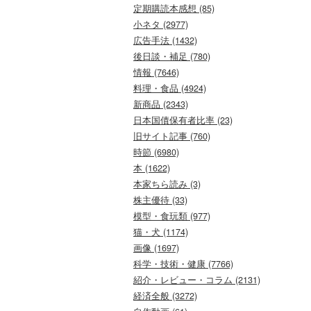
定期購読本感想 (85)
小ネタ (2977)
広告手法 (1432)
後日談・補足 (780)
情報 (7646)
料理・食品 (4924)
新商品 (2343)
日本国債保有者比率 (23)
旧サイト記事 (760)
時節 (6980)
本 (1622)
本家ちら読み (3)
株主優待 (33)
模型・食玩類 (977)
猫・犬 (1174)
画像 (1697)
科学・技術・健康 (7766)
紹介・レビュー・コラム (2131)
経済全般 (3272)