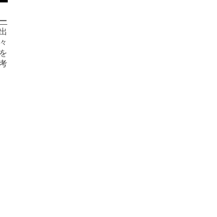
ー
出
々
を
考