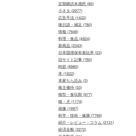
定期購読本感想 (85)
小ネタ (2977)
広告手法 (1432)
後日談・補足 (780)
情報 (7646)
料理・食品 (4924)
新商品 (2343)
日本国債保有者比率 (23)
旧サイト記事 (760)
時節 (6980)
本 (1622)
本家ちら読み (3)
株主優待 (33)
模型・食玩類 (977)
猫・犬 (1174)
画像 (1697)
科学・技術・健康 (7766)
紹介・レビュー・コラム (2131)
経済全般 (3272)