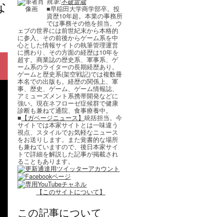
な
執筆:
不破雷蔵
■早稲田大学商学部卒。投
資歴10年超。本業の事務所
では事務その他を担当。ウ
ェブの世界には前世紀末から本格的
に参入、その前後からゲーム系を中
心とした情報サイトの執筆管理運営
に携わり、その方面の経歴は10年を
超す。商業誌の歴史系、軍事系、ゲ
ーム系のライターの長期経歴あり。
ゲームと歴史系(架空戦記)では複数冊
本名での出版も。経歴の関係上、軍
事、歴史、ゲーム、ゲーム情報誌、
アミューズメント系携帯開発などに
強い。現在ネフローゼ症候群で健康
診断も兼ねて通院、食事療養中。
■
【ガベージニュース】
統括担当。今
サイトでは本家サイトとは一味違う
視点、スタイルでお気軽なニュース
をお送りします。また覚書的な場所
も兼ねていますので、後日本家サイ
トで詳細を解説した記事が掲載され
ることもあります。
【このサイトについて】
この記事について