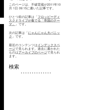
このページは、不破雷蔵が2011年10
月 1日 09:15に書いた記事です。
ひとつ前の記事は「
フロッピーディ
スクドライブが奏でる「帝国のテー
マ」
」です。
次の記事は「
にゃんにゃん大パニッ
ク
」です。
最近のコンテンツは
インデックスペ
ージ
で見られます。過去に書かれた
ものは
アーカイブのページ
で見られ
ます。
検索
* * * * * * * * * * * * * *