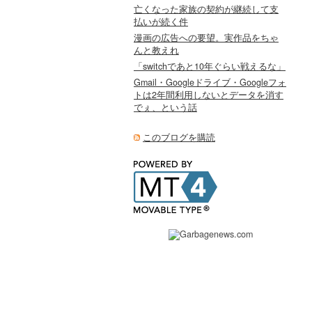
亡くなった家族の契約が継続して支
払いが続く件
漫画の広告への要望。実作品をちゃ
んと教えれ
「switchであと10年ぐらい戦えるな」
Gmail・Googleドライブ・Googleフォ
トは2年間利用しないとデータを消す
でぇ、という話
このブログを購読