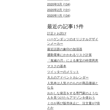
2020年3月 (134)
2020年2月 (131)
2020年1月 (134)
最近の記事15件
訂正とお詫び
ハーゲンダッツのオリジナルデザイ
ンメーカー
最近話題の象印の加湿器
通勤電車にかかわるリスク計算
「鬼滅の刃」による東宝の特需恩恵
マスクの基本
ツイッターのメリット
大人のアドベントカレンダー
人気本は人気そのものが商品価値と
なる
おかしな発言をする専門家のような
人を見つけたらアマゾンを使おう
ミロが再び販売休止に、注文量が7倍
とか