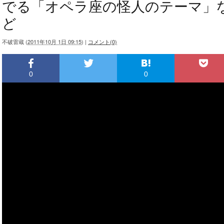
でる「オペラ座の怪人のテーマ」
ど
不破雷蔵
(
2011年10月 1日 09:15
)
|
コメント(0)
0
0