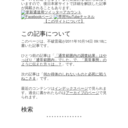
いますので、後日本家サイトで詳細を解説した記事
が掲載されることもあります。
【このサイトについて】
この記事について
このページは、不破雷蔵が2011年10月14日 09:18に
書いた記事です。
ひとつ前の記事は「
「通常範囲内の調査結果」はや
っぱり「通常範囲内」でした。で、「異常事態」の
ように伝えた方々は...？
」です。
次の記事は「
何か得体のしれないものと必死に戦う
ねこさま
」です。
最近のコンテンツは
インデックスページ
で見られま
す。過去に書かれたものは
アーカイブのページ
で見
られます。
検索
* * * * * * * * * * * * * *