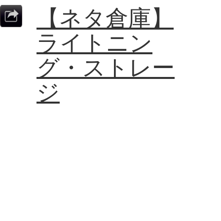
【ネタ倉庫】
ライトニン
グ・ストレー
ジ