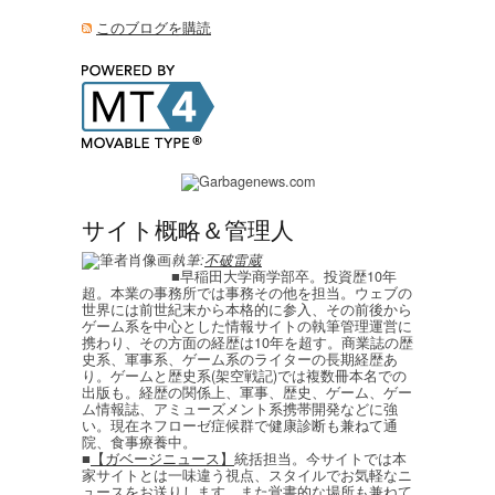
このブログを購読
サイト概略＆管理人
執筆:
不破雷蔵
■早稲田大学商学部卒。投資歴10年
超。本業の事務所では事務その他を担当。ウェブの
世界には前世紀末から本格的に参入、その前後から
ゲーム系を中心とした情報サイトの執筆管理運営に
携わり、その方面の経歴は10年を超す。商業誌の歴
史系、軍事系、ゲーム系のライターの長期経歴あ
り。ゲームと歴史系(架空戦記)では複数冊本名での
出版も。経歴の関係上、軍事、歴史、ゲーム、ゲー
ム情報誌、アミューズメント系携帯開発などに強
い。現在ネフローゼ症候群で健康診断も兼ねて通
院、食事療養中。
■
【ガベージニュース】
統括担当。今サイトでは本
家サイトとは一味違う視点、スタイルでお気軽なニ
ュースをお送りします。また覚書的な場所も兼ねて