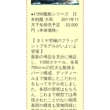
●1/350艦船シリーズ 日
本戦艦 大和 2011年11
月下旬発売予定 23,000
円（本体価格）
【 タミヤ究極のフラッグ
シップモデルがいよいよ
登場 】
最新の考証を充分に検証
し、1/350スケール、全長
755ｍｍの巨大な船体を
パーツ構成、ディティー
ルまで徹底したこだわり
をもってモデル化しまし
た。各部の形状はもちろ
ん、これまで模型では再
現されたことのない砲塔
基部の構造も実物同様に