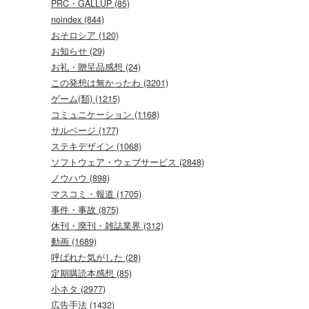
PRC・GALLUP (85)
noindex (844)
おそロシア (120)
お知らせ (29)
お礼・贈呈品感想 (24)
この発想は無かったわ (3201)
ゲーム(類) (1215)
コミュニケーション (1168)
サルベージ (177)
ステキデザイン (1068)
ソフトウェア・ウェブサービス (2848)
ノウハウ (898)
マスコミ・報道 (1705)
事件・事故 (875)
休刊・廃刊・雑誌業界 (312)
動画 (1689)
呼ばれた気がした (28)
定期購読本感想 (85)
小ネタ (2977)
広告手法 (1432)