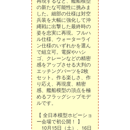
再現するなど、艦船模型
の新たな可能性に挑みま
した。細部の仕様は対空
兵装を大幅に強化して沖
縄戦に出撃した最終時の
姿を忠実に再現。フルハ
ル仕様、ウォーターライ
ン仕様のいずれかを選ん
で組立可。電探やハシ
ゴ、クレーンなどの精密
感をアップさせる大判の
エッチングパーツを2枚
セット。作る楽しさ、作
り応え、再現度、精密
感、艦船模型の頂点を極
めるフラッグシップモデ
ルです。
【 全日本模型ホビーショ
ー会場で初公開！ 】
10月15日（土）、16日