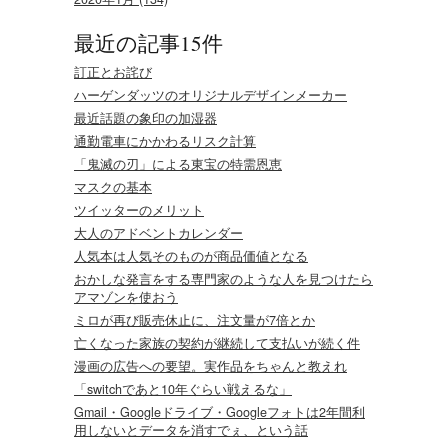
最近の記事15件
訂正とお詫び
ハーゲンダッツのオリジナルデザインメーカー
最近話題の象印の加湿器
通勤電車にかかわるリスク計算
「鬼滅の刃」による東宝の特需恩恵
マスクの基本
ツイッターのメリット
大人のアドベントカレンダー
人気本は人気そのものが商品価値となる
おかしな発言をする専門家のような人を見つけたら
アマゾンを使おう
ミロが再び販売休止に、注文量が7倍とか
亡くなった家族の契約が継続して支払いが続く件
漫画の広告への要望。実作品をちゃんと教えれ
「switchであと10年ぐらい戦えるな」
Gmail・Googleドライブ・Googleフォトは2年間利
用しないとデータを消すでぇ、という話