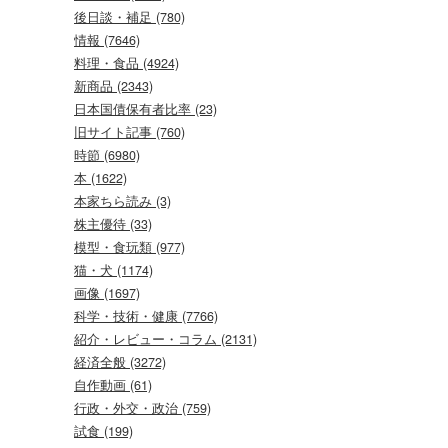
後日談・補足 (780)
情報 (7646)
料理・食品 (4924)
新商品 (2343)
日本国債保有者比率 (23)
旧サイト記事 (760)
時節 (6980)
本 (1622)
本家ちら読み (3)
株主優待 (33)
模型・食玩類 (977)
猫・犬 (1174)
画像 (1697)
科学・技術・健康 (7766)
紹介・レビュー・コラム (2131)
経済全般 (3272)
自作動画 (61)
行政・外交・政治 (759)
試食 (199)