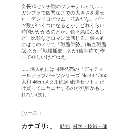
全長75センチ強のプラモデルって......
ガンプラで凶悪なまでの大きさを見せ
た「デンドロビウム」並みだな。パー
ツ数がいくつになるとか、どれくらい
時間がかかるのとか、色々気になるけ
ど、比類なきロマンは感じる。個人的
にはこのノリで「戦艦伊勢」(航空戦艦
版)とか「戦艦播磨」とか(後半待て)作
って欲しいけどねえ。
......個人的には同時発売の『ディティ
ールアップパーツシリーズ No.43 1/350
大和 46cmメタル砲身 砲弾セット』だ
け買ってニヤニヤするのが無難かもし
れない(笑)。
(ソース：
カテゴリ
:
時節
,
科学・技術・健