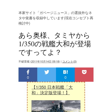
本家サイト「ガベージニュース」の選抜外なネ
タや覚書を収録中しています(現在コンセプト再
検討中)
あら奥様、タミヤから
1/350の戦艦大和が登場
ですってよ？
不破雷蔵
(
2011年10月14日 09:18
)
|
コメント(0)
0
0
【1/350 日本戦艦「大
和」決定版登場！】