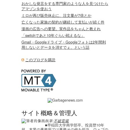
おかしな発言をする専門家のような人を見つけたら
アマゾンを使おう
ミロが再び販売休止に、注文量が7倍とか
亡くなった家族の契約が継続して支払いが続く件
漫画の広告への要望。実作品をちゃんと教えれ
「switchであと10年ぐらい戦えるな」
Gmail・Googleドライブ・Googleフォトは2年間利
用しないとデータを消すでぇ、という話
このブログを購読
サイト概略＆管理人
執筆:
不破雷蔵
■早稲田大学商学部卒。投資歴10年
超。本業の事務所では事務その他を担当。ウェブの