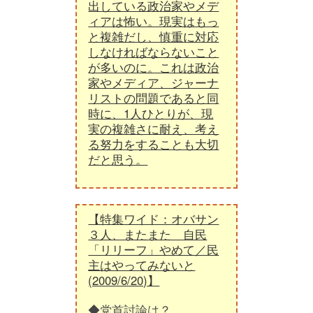
出している政治家やメデ
ィアは怖い。現実はもっ
と複雑だし、慎重に対応
しなければならないこと
が多いのに。これは政治
家やメディア、ジャーナ
リストの問題であると同
時に、1人ひとりが、現
実の複雑さに耐え、考え
る努力をすることも大切
だと思う。
【特集ワイド：オバサン
３人、またまた 自民
「リリーフ」やめて／民
主はやってみないと
(2009/6/20)】
◆党首討論は？