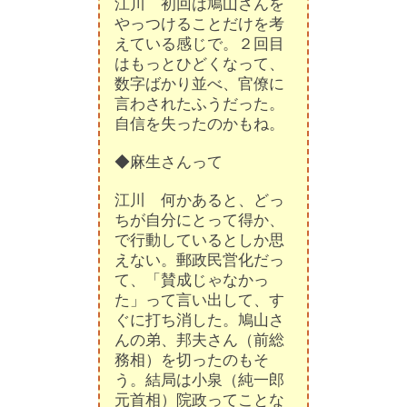
江川 初回は鳩山さんを
やっつけることだけを考
えている感じで。２回目
はもっとひどくなって、
数字ばかり並べ、官僚に
言わされたふうだった。
自信を失ったのかもね。
◆麻生さんって
江川 何かあると、どっ
ちが自分にとって得か、
で行動しているとしか思
えない。郵政民営化だっ
て、「賛成じゃなかっ
た」って言い出して、す
ぐに打ち消した。鳩山さ
んの弟、邦夫さん（前総
務相）を切ったのもそ
う。結局は小泉（純一郎
元首相）院政ってことな