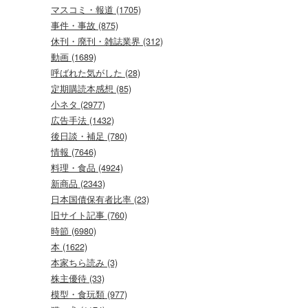
マスコミ・報道 (1705)
事件・事故 (875)
休刊・廃刊・雑誌業界 (312)
動画 (1689)
呼ばれた気がした (28)
定期購読本感想 (85)
小ネタ (2977)
広告手法 (1432)
後日談・補足 (780)
情報 (7646)
料理・食品 (4924)
新商品 (2343)
日本国債保有者比率 (23)
旧サイト記事 (760)
時節 (6980)
本 (1622)
本家ちら読み (3)
株主優待 (33)
模型・食玩類 (977)