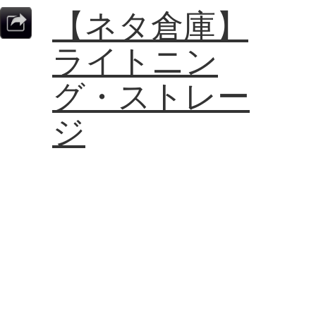
【ネタ倉庫】
ライトニン
グ・ストレー
ジ