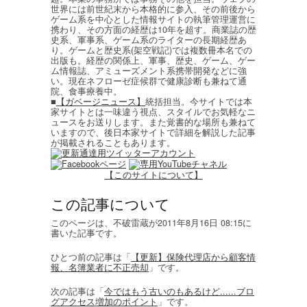
世界には前世紀末から本格的に参入、その前後から
ゲーム系を中心とした情報サイトの執筆管理運営に
携わり、その方面の経歴は10年を超す。商業誌の歴
史系、軍事系、ゲーム系のライターの長期経歴あ
り。ゲームと歴史系(架空戦記)では複数冊本名での
出版も。経歴の関係上、軍事、歴史、ゲーム、ゲー
ム情報誌、アミューズメント系携帯開発などに強
い。現在ネフローゼ症候群で健康診断も兼ねて通
院、食事療養中。
■
【ガベージニュース】
統括担当。今サイトでは本
家サイトとは一味違う視点、スタイルでお気軽なニ
ュースをお送りします。また覚書的な場所も兼ねて
いますので、後日本家サイトで詳細を解説した記事
が掲載されることもあります。
【このサイトについて】
この記事について
このページは、不破雷蔵が2011年8月16日 08:15に
書いた記事です。
ひとつ前の記事は「
【更新】保険代理店から顧客情
報、名簿業者に不正売却
」です。
次の記事は「
今ではもう古いのもあるけど......ブロ
グアクセス増加のポイント
」です。