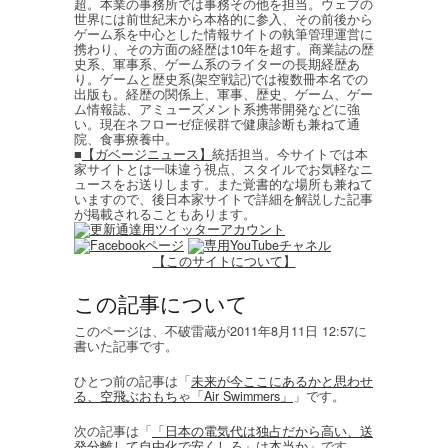
超。本業の事務所では事務その他を担当。ウェブの
世界には前世紀末から本格的に参入、その前後から
ゲーム系を中心とした情報サイトの執筆管理運営に
携わり、その方面の経歴は10年を超す。商業誌の歴
史系、軍事系、ゲーム系のライターの長期経歴あ
り。ゲームと歴史系(架空戦記)では複数冊本名での
出版も。経歴の関係上、軍事、歴史、ゲーム、ゲー
ム情報誌、アミューズメント系携帯開発などに強
い。現在ネフローゼ症候群で健康診断も兼ねて通
院、食事療養中。
■
【ガベージニュース】
統括担当。今サイトでは本
家サイトとは一味違う視点、スタイルでお気軽なニ
ュースをお送りします。また覚書的な場所も兼ねて
いますので、後日本家サイトで詳細を解説した記事
が掲載されることもあります。
【このサイトについて】
この記事について
このページは、不破雷蔵が2011年8月11日 12:57に
書いた記事です。
ひとつ前の記事は「
未来が今ここにあるかと思わせ
る、空飛ぶおもちゃ「Air Swimmers」
」です。
次の記事は「
「日本の電気代は独占だから高い、送
発分離して自由化で安くしろ」は本当か
」です。