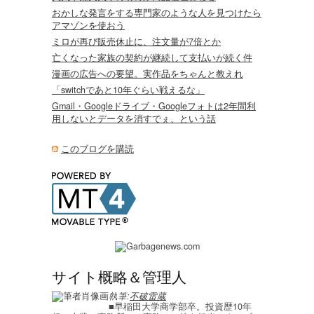
おかしな発言をする専門家のような人を見つけたら
アマゾンを使おう
ミロが再び販売休止に、注文量が7倍とか
亡くなった家族の契約が継続して支払いが続く件
漫画の広告への要望。実作品をちゃんと教えれ
「switchであと10年ぐらい戦えるな」
Gmail・Googleドライブ・Googleフォトは2年間利
用しないとデータを消すでぇ、という話
このブログを購読
サイト概略＆管理人
執筆:
不破雷蔵
■早稲田大学商学部卒。投資歴10年