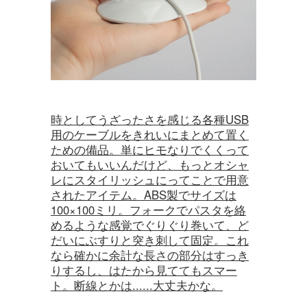
時としてうざったさを感じる各種USB
用のケーブルをきれいにまとめて置く
ための備品。単にヒモなりでくくって
おいてもいいんだけど、もっとオシャ
レにスタイリッシュにってことで用意
されたアイテム。ABS製でサイズは
100×100ミリ。フォークでパスタを絡
めるような感覚でぐりぐり巻いて、ど
だいにぶすりと突き刺して固定。これ
なら確かに余計な長さの部分はすっき
りするし、はたから見ててもスマー
ト。断線とかは......大丈夫かな。