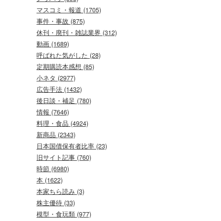
マスコミ・報道 (1705)
事件・事故 (875)
休刊・廃刊・雑誌業界 (312)
動画 (1689)
呼ばれた気がした (28)
定期購読本感想 (85)
小ネタ (2977)
広告手法 (1432)
後日談・補足 (780)
情報 (7646)
料理・食品 (4924)
新商品 (2343)
日本国債保有者比率 (23)
旧サイト記事 (760)
時節 (6980)
本 (1622)
本家ちら読み (3)
株主優待 (33)
模型・食玩類 (977)