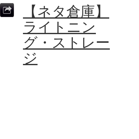
【ネタ倉庫】
ライトニン
グ・ストレー
ジ