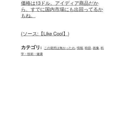
価格は13ドル。アイディア商品だか
ら、すでに国内市場にも出回ってるか
もね。
(ソース:
【Like Cool】
)
カテゴリ
:
この発想は無かったわ
,
情報
,
時節
,
画像
,
科
学・技術・健康