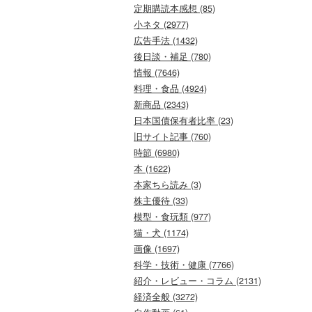
定期購読本感想 (85)
小ネタ (2977)
広告手法 (1432)
後日談・補足 (780)
情報 (7646)
料理・食品 (4924)
新商品 (2343)
日本国債保有者比率 (23)
旧サイト記事 (760)
時節 (6980)
本 (1622)
本家ちら読み (3)
株主優待 (33)
模型・食玩類 (977)
猫・犬 (1174)
画像 (1697)
科学・技術・健康 (7766)
紹介・レビュー・コラム (2131)
経済全般 (3272)