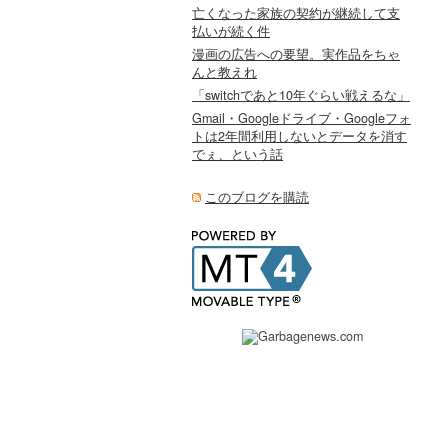
亡くなった家族の契約が継続して支
払いが続く件
漫画の広告への要望。実作品をちゃ
んと教えれ
「switchであと10年ぐらい戦えるな」
Gmail・Googleドライブ・Googleフォ
トは2年間利用しないとデータを消す
でぇ、という話
このブログを購読