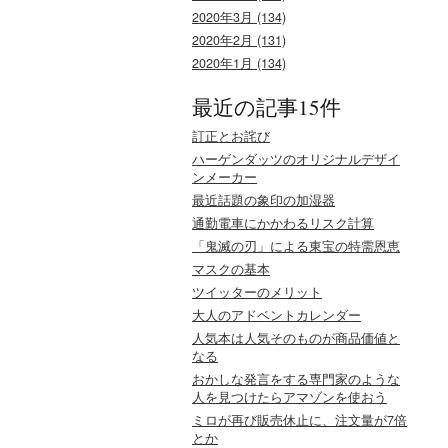
2020年3月 (134)
2020年2月 (131)
2020年1月 (134)
最近の記事15件
訂正とお詫び
ハーゲンダッツのオリジナルデザイ
ンメーカー
最近話題の象印の加湿器
通勤電車にかかわるリスク計算
「鬼滅の刃」による東宝の特需恩恵
マスクの基本
ツイッターのメリット
大人のアドベントカレンダー
人気本は人気そのものが商品価値と
なる
おかしな発言をする専門家のような
人を見つけたらアマゾンを使おう
ミロが再び販売休止に、注文量が7倍
とか