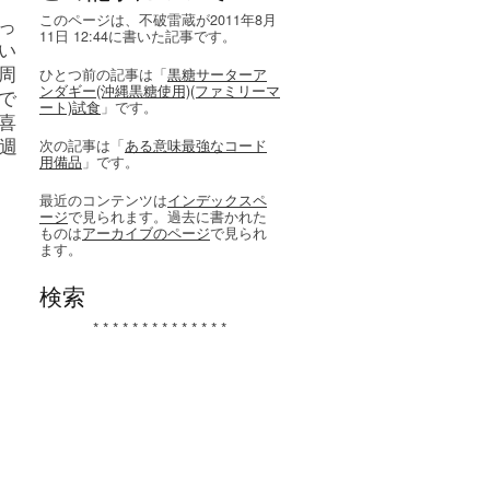
このページは、不破雷蔵が2011年8月
っ
11日 12:44に書いた記事です。
い
周
ひとつ前の記事は「
黒糖サーターア
ンダギー(沖縄黒糖使用)(ファミリーマ
で
ート)試食
」です。
喜
週
次の記事は「
ある意味最強なコード
用備品
」です。
最近のコンテンツは
インデックスペ
ージ
で見られます。過去に書かれた
ものは
アーカイブのページ
で見られ
ます。
検索
* * * * * * * * * * * * * *