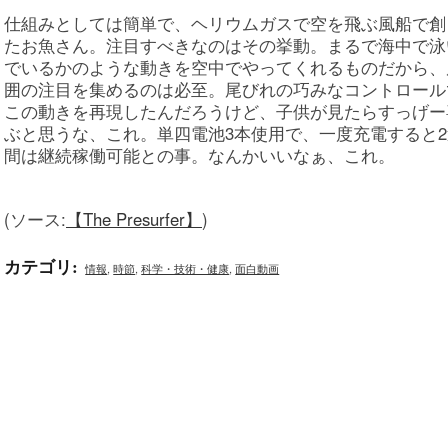
仕組みとしては簡単で、ヘリウムガスで空を飛ぶ風船で創
たお魚さん。注目すべきなのはその挙動。まるで海中で泳
でいるかのような動きを空中でやってくれるものだから、
囲の注目を集めるのは必至。尾びれの巧みなコントロール
この動きを再現したんだろうけど、子供が見たらすっげー
ぶと思うな、これ。単四電池3本使用で、一度充電すると2
間は継続稼働可能との事。なんかいいなぁ、これ。
(ソース:
【The Presurfer】
)
カテゴリ
:
情報
,
時節
,
科学・技術・健康
,
面白動画