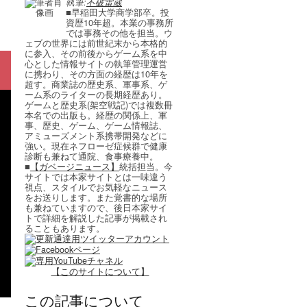
執筆:
不破雷蔵
■早稲田大学商学部卒。投
資歴10年超。本業の事務所
では事務その他を担当。ウ
ェブの世界には前世紀末から本格的
に参入、その前後からゲーム系を中
心とした情報サイトの執筆管理運営
に携わり、その方面の経歴は10年を
超す。商業誌の歴史系、軍事系、ゲ
ーム系のライターの長期経歴あり。
ゲームと歴史系(架空戦記)では複数冊
本名での出版も。経歴の関係上、軍
事、歴史、ゲーム、ゲーム情報誌、
アミューズメント系携帯開発などに
強い。現在ネフローゼ症候群で健康
診断も兼ねて通院、食事療養中。
■
【ガベージニュース】
統括担当。今
サイトでは本家サイトとは一味違う
視点、スタイルでお気軽なニュース
をお送りします。また覚書的な場所
も兼ねていますので、後日本家サイ
トで詳細を解説した記事が掲載され
ることもあります。
【このサイトについて】
この記事について