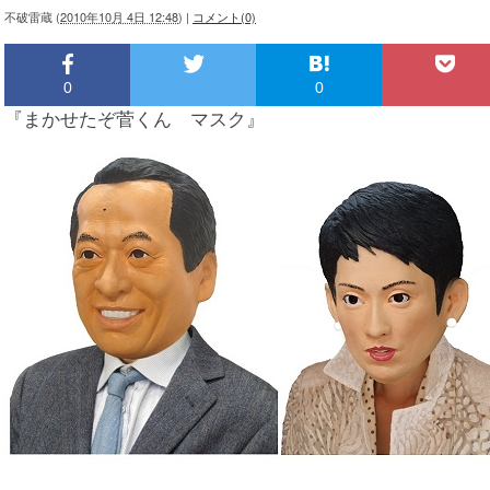
不破雷蔵
(
2010年10月 4日 12:48
)
|
コメント(0)
0
0
『まかせたぞ菅くん マスク』