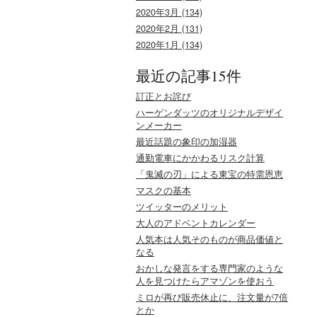
2020年3月 (134)
2020年2月 (131)
2020年1月 (134)
最近の記事15件
訂正とお詫び
ハーゲンダッツのオリジナルデザイ
ンメーカー
最近話題の象印の加湿器
通勤電車にかかわるリスク計算
「鬼滅の刃」による東宝の特需恩恵
マスクの基本
ツイッターのメリット
大人のアドベントカレンダー
人気本は人気そのものが商品価値と
なる
おかしな発言をする専門家のような
人を見つけたらアマゾンを使おう
ミロが再び販売休止に、注文量が7倍
とか