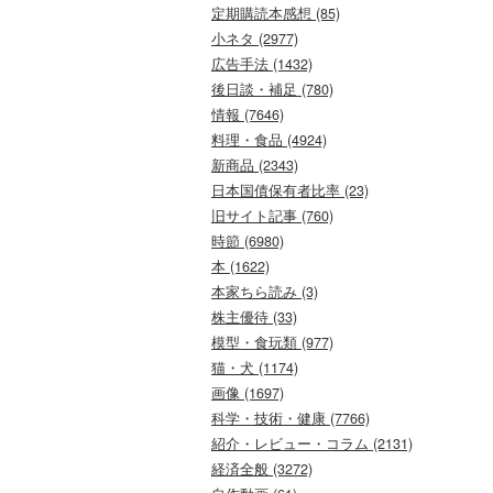
定期購読本感想 (85)
小ネタ (2977)
広告手法 (1432)
後日談・補足 (780)
情報 (7646)
料理・食品 (4924)
新商品 (2343)
日本国債保有者比率 (23)
旧サイト記事 (760)
時節 (6980)
本 (1622)
本家ちら読み (3)
株主優待 (33)
模型・食玩類 (977)
猫・犬 (1174)
画像 (1697)
科学・技術・健康 (7766)
紹介・レビュー・コラム (2131)
経済全般 (3272)