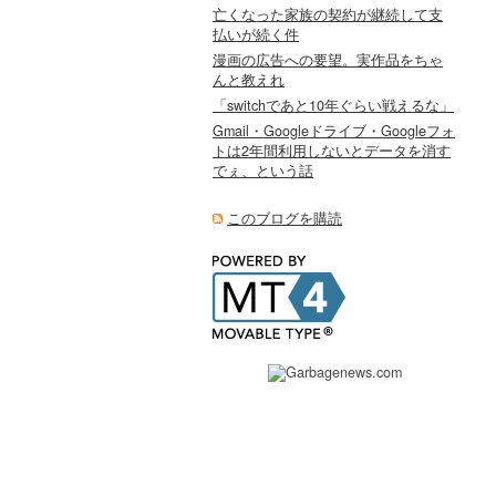
亡くなった家族の契約が継続して支
払いが続く件
漫画の広告への要望。実作品をちゃ
んと教えれ
「switchであと10年ぐらい戦えるな」
Gmail・Googleドライブ・Googleフォ
トは2年間利用しないとデータを消す
でぇ、という話
このブログを購読