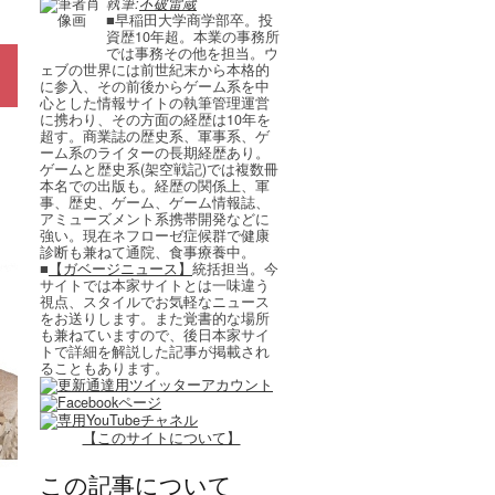
執筆:
不破雷蔵
■早稲田大学商学部卒。投
資歴10年超。本業の事務所
では事務その他を担当。ウ
ェブの世界には前世紀末から本格的
に参入、その前後からゲーム系を中
心とした情報サイトの執筆管理運営
に携わり、その方面の経歴は10年を
超す。商業誌の歴史系、軍事系、ゲ
ーム系のライターの長期経歴あり。
ゲームと歴史系(架空戦記)では複数冊
本名での出版も。経歴の関係上、軍
事、歴史、ゲーム、ゲーム情報誌、
アミューズメント系携帯開発などに
強い。現在ネフローゼ症候群で健康
診断も兼ねて通院、食事療養中。
■
【ガベージニュース】
統括担当。今
サイトでは本家サイトとは一味違う
視点、スタイルでお気軽なニュース
をお送りします。また覚書的な場所
も兼ねていますので、後日本家サイ
トで詳細を解説した記事が掲載され
ることもあります。
【このサイトについて】
この記事について