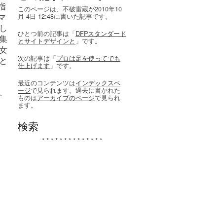
指
このページは、不破雷蔵が2010年10
マ
月 4日 12:48に書いた記事です。
し
ひとつ前の記事は「
DFPスタンダード
集
とサイトデザインと
」です。
女
次の記事は「
プロは足を使ってでも
と
仕上げます
」です。
最近のコンテンツは
インデックスペ
、
ージ
で見られます。過去に書かれた
ものは
アーカイブのページ
で見られ
ます。
検索
* * * * * * * * * * * * * *