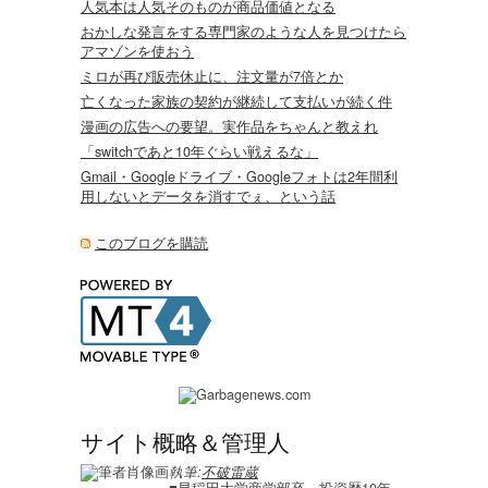
人気本は人気そのものが商品価値となる
おかしな発言をする専門家のような人を見つけたら
アマゾンを使おう
ミロが再び販売休止に、注文量が7倍とか
亡くなった家族の契約が継続して支払いが続く件
漫画の広告への要望。実作品をちゃんと教えれ
「switchであと10年ぐらい戦えるな」
Gmail・Googleドライブ・Googleフォトは2年間利
用しないとデータを消すでぇ、という話
このブログを購読
サイト概略＆管理人
執筆:
不破雷蔵