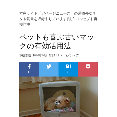
本家サイト「ガベージニュース」の選抜外なネ
タや覚書を収録中しています(現在コンセプト再
検討中)
ペットも喜ぶ古いマッ
クの有効活用法
不破雷蔵
(
2010年10月 3日 21:11
)
|
コメント(0)
0
0