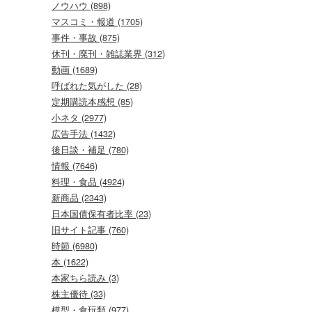
ノウハウ (898)
マスコミ・報道 (1705)
事件・事故 (875)
休刊・廃刊・雑誌業界 (312)
動画 (1689)
呼ばれた気がした (28)
定期購読本感想 (85)
小ネタ (2977)
広告手法 (1432)
後日談・補足 (780)
情報 (7646)
料理・食品 (4924)
新商品 (2343)
日本国債保有者比率 (23)
旧サイト記事 (760)
時節 (6980)
本 (1622)
本家ちら読み (3)
株主優待 (33)
模型・食玩類 (977)