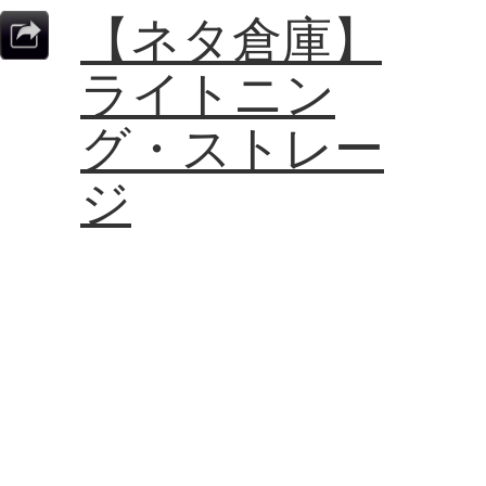
【ネタ倉庫】
ライトニン
グ・ストレー
ジ