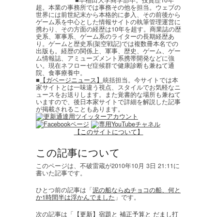
■早稲田大学商学部卒。投資歴10年
超。本業の事務所では事務その他を担当。ウェブの
世界には前世紀末から本格的に参入、その前後から
ゲーム系を中心とした情報サイトの執筆管理運営に
携わり、その方面の経歴は10年を超す。商業誌の歴
史系、軍事系、ゲーム系のライターの長期経歴あ
り。ゲームと歴史系(架空戦記)では複数冊本名での
出版も。経歴の関係上、軍事、歴史、ゲーム、ゲー
ム情報誌、アミューズメント系携帯開発などに強
い。現在ネフローゼ症候群で健康診断も兼ねて通
院、食事療養中。
■
【ガベージニュース】
統括担当。今サイトでは本
家サイトとは一味違う視点、スタイルでお気軽なニ
ュースをお送りします。また覚書的な場所も兼ねて
いますので、後日本家サイトで詳細を解説した記事
が掲載されることもあります。
【このサイトについて】
この記事について
このページは、不破雷蔵が2010年10月 3日 21:11に
書いた記事です。
ひとつ前の記事は「
泥の船ならぬチョコの船、何と
か1時間半は浮かんでました
」です。
次の記事は「
【更新】宿題と 補正予算と だまし打