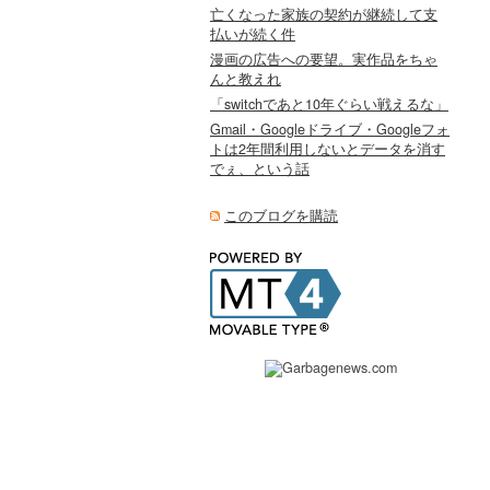
亡くなった家族の契約が継続して支
払いが続く件
漫画の広告への要望。実作品をちゃ
んと教えれ
「switchであと10年ぐらい戦えるな」
Gmail・Googleドライブ・Googleフォ
トは2年間利用しないとデータを消す
でぇ、という話
このブログを購読