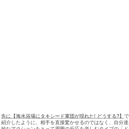
先に
【海水浴場にタキシード軍団が現れた! どうする?】
で
紹介したように、相手を直接驚かせるのではなく、自分達
妙なアクションをとって周囲の反応を楽しむタイプの「ド