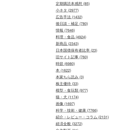
定期購読本感想 (85)
小ネタ (2977)
広告手法 (1432)
後日談・補足 (780)
情報 (7646)
料理・食品 (4924)
新商品 (2343)
日本国債保有者比率 (23)
旧サイト記事 (760)
時節 (6980)
本 (1622)
本家ちら読み (3)
株主優待 (33)
模型・食玩類 (977)
猫・犬 (1174)
画像 (1697)
科学・技術・健康 (7766)
紹介・レビュー・コラム (2131)
経済全般 (3272)