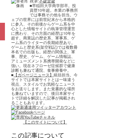
執筆:
不破雷蔵
■早稲田大学商学部卒。投
資歴10年超。本業の事務所
では事務その他を担当。ウ
ェブの世界には前世紀末から本格的
に参入、その前後からゲーム系を中
心とした情報サイトの執筆管理運営
に携わり、その方面の経歴は10年を
超す。商業誌の歴史系、軍事系、ゲ
ーム系のライターの長期経歴あり。
ゲームと歴史系(架空戦記)では複数冊
本名での出版も。経歴の関係上、軍
事、歴史、ゲーム、ゲーム情報誌、
アミューズメント系携帯開発などに
強い。現在ネフローゼ症候群で健康
診断も兼ねて通院、食事療養中。
■
【ガベージニュース】
統括担当。今
サイトでは本家サイトとは一味違う
視点、スタイルでお気軽なニュース
をお送りします。また覚書的な場所
も兼ねていますので、後日本家サイ
トで詳細を解説した記事が掲載され
ることもあります。
【このサイトについて】
この記事について