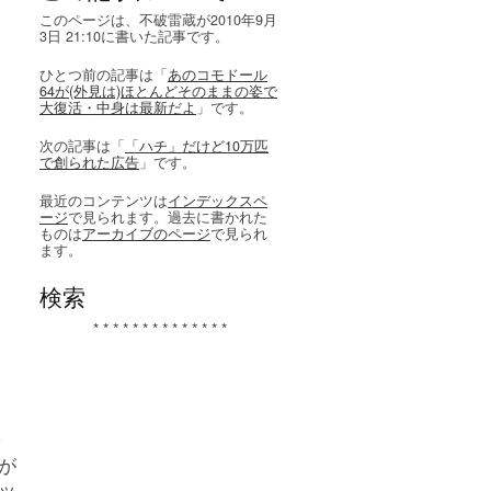
このページは、不破雷蔵が2010年9月
3日 21:10に書いた記事です。
ひとつ前の記事は「
あのコモドール
64が(外見は)ほとんどそのままの姿で
大復活・中身は最新だよ
」です。
次の記事は「
「ハチ」だけど10万匹
で創られた広告
」です。
最近のコンテンツは
インデックスペ
ージ
で見られます。過去に書かれた
ものは
アーカイブのページ
で見られ
ます。
検索
* * * * * * * * * * * * * *
が
ッ