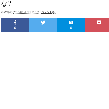
な?
不破雷蔵
(
2010年9月 3日 21:10
)
|
コメント(0)
0
0