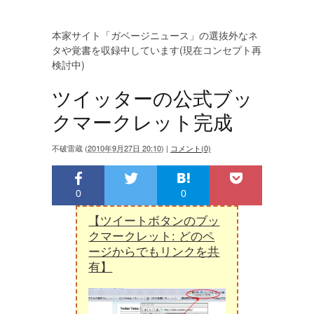
本家サイト「ガベージニュース」の選抜外なネ
タや覚書を収録中しています(現在コンセプト再
検討中)
ツイッターの公式ブッ
クマークレット完成
不破雷蔵
(
2010年9月27日 20:10
)
|
コメント(0)
0
0
【ツイートボタンのブッ
クマークレット: どのペ
ージからでもリンクを共
有】