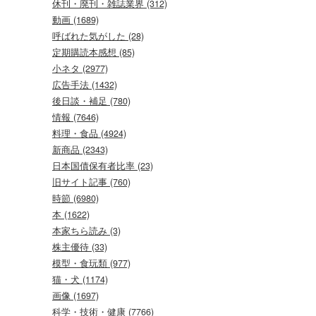
休刊・廃刊・雑誌業界 (312)
動画 (1689)
呼ばれた気がした (28)
定期購読本感想 (85)
小ネタ (2977)
広告手法 (1432)
後日談・補足 (780)
情報 (7646)
料理・食品 (4924)
新商品 (2343)
日本国債保有者比率 (23)
旧サイト記事 (760)
時節 (6980)
本 (1622)
本家ちら読み (3)
株主優待 (33)
模型・食玩類 (977)
猫・犬 (1174)
画像 (1697)
科学・技術・健康 (7766)