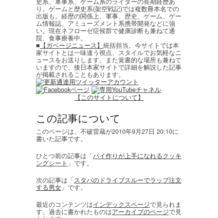
史系、軍事系、ゲーム系のライターの長期経歴あ
り。ゲームと歴史系(架空戦記)では複数冊本名での
出版も。経歴の関係上、軍事、歴史、ゲーム、ゲー
ム情報誌、アミューズメント系携帯開発などに強
い。現在ネフローゼ症候群で健康診断も兼ねて通
院、食事療養中。
■
【ガベージニュース】
統括担当。今サイトでは本
家サイトとは一味違う視点、スタイルでお気軽なニ
ュースをお送りします。また覚書的な場所も兼ねて
いますので、後日本家サイトで詳細を解説した記事
が掲載されることもあります。
【このサイトについて】
この記事について
このページは、不破雷蔵が2010年9月27日 20:10に
書いた記事です。
ひとつ前の記事は「
パイ作りが上手になれるクッキ
ングシート
」です。
次の記事は「
スタバのドライブスルーでラップ注文
する男女
」です。
最近のコンテンツは
インデックスページ
で見られま
す。過去に書かれたものは
アーカイブのページ
で見