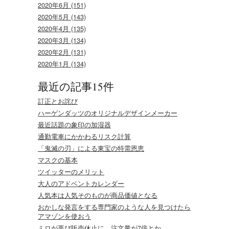
2020年6月 (151)
2020年5月 (143)
2020年4月 (135)
2020年3月 (134)
2020年2月 (131)
2020年1月 (134)
最近の記事15件
訂正とお詫び
ハーゲンダッツのオリジナルデザインメーカー
最近話題の象印の加湿器
通勤電車にかかわるリスク計算
「鬼滅の刃」による東宝の特需恩恵
マスクの基本
ツイッターのメリット
大人のアドベントカレンダー
人気本は人気そのものが商品価値となる
おかしな発言をする専門家のような人を見つけたら
アマゾンを使おう
ミロが再び販売休止に、注文量が7倍とか