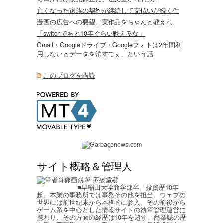
亡くなった家族の契約が継続して支払いが続く件
漫画の広告への要望。実作品をちゃんと教えれ
「switchであと10年ぐらい戦えるな」
Gmail・Googleドライブ・Googleフォトは2年間利
用しないとデータを消すでぇ、という話
このブログを購読
サイト概略＆管理人
執筆:
不破雷蔵
■早稲田大学商学部卒。投資歴10年
超。本業の事務所では事務その他を担当。ウェブの
世界には前世紀末から本格的に参入、その前後から
ゲーム系を中心とした情報サイトの執筆管理運営に
携わり、その方面の経歴は10年を超す。商業誌の歴