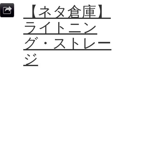
【ネタ倉庫】
ライトニン
グ・ストレー
ジ