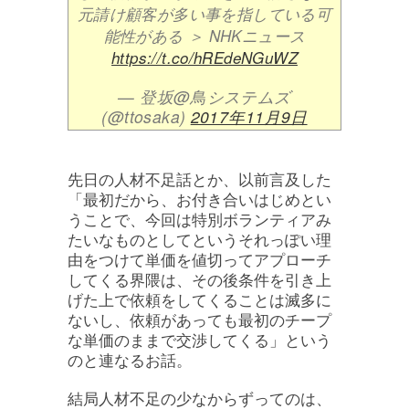
元請け顧客が多い事を指している可
能性がある ＞ NHKニュース
https://t.co/hREdeNGuWZ
— 登坂@鳥システムズ
(@ttosaka)
2017年11月9日
先日の人材不足話とか、以前言及した
「最初だから、お付き合いはじめとい
うことで、今回は特別ボランティアみ
たいなものとしてというそれっぽい理
由をつけて単価を値切ってアプローチ
してくる界隈は、その後条件を引き上
げた上で依頼をしてくることは滅多に
ないし、依頼があっても最初のチープ
な単価のままで交渉してくる」という
のと連なるお話。
結局人材不足の少なからずってのは、