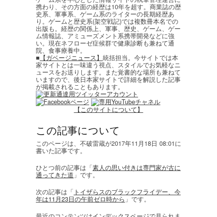
携わり、その方面の経歴は10年を超す。商業誌の歴
史系、軍事系、ゲーム系のライターの長期経歴あ
り。ゲームと歴史系(架空戦記)では複数冊本名での
出版も。経歴の関係上、軍事、歴史、ゲーム、ゲー
ム情報誌、アミューズメント系携帯開発などに強
い。現在ネフローゼ症候群で健康診断も兼ねて通
院、食事療養中。
■
【ガベージニュース】
統括担当。今サイトでは本
家サイトとは一味違う視点、スタイルでお気軽なニ
ュースをお送りします。また覚書的な場所も兼ねて
いますので、後日本家サイトで詳細を解説した記事
が掲載されることもあります。
【このサイトについて】
この記事について
このページは、不破雷蔵が2017年11月18日 08:01に
書いた記事です。
ひとつ前の記事は「
素人の思い付きは専門家が古に
通ってきた道
」です。
次の記事は「
トイザらスのブラックフライデー、今
年は11月23日の午前ゼロ時から
」です。
最近のコンテンツは
インデックスページ
で見られま