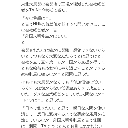
東北大震災の被災地で工場が壊滅した会社経営
者をTV(NHK特集)で観た。
「今の希望は？」
と言うNHKの偏差値が低そうな問いかけに、こ
の会社経営者が一言
「外国人研修生がほしい」
と……
被災されたのは確かに災難、想像できないぐら
いとてつもなく大変なんだろうとは思うけど、
会社を立て直す第一歩が、国から支援を得てま
ともな給与も払わずにやり過ごすことができる
奴隷制度に縋るのか？と疑問に思った
そもそも大震災がなくても「付加価値の低い、
ろくすっぽ儲からない低賃金ありきで成立して
いた、ダメな企業経営をしていた人間なのか？
コイツは？」と思った。
「日本で働きたい」と思う、親日な人間を使い
潰して、反日に変換するような悪辣な雇用を推
進しているのが、外国人研修制度と言う側面
は、新聞・TVではほとんどお目にかかれない