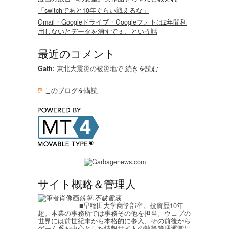
「switchであと10年ぐらい戦えるな」
Gmail・Googleドライブ・Googleフォトは2年間利
用しないとデータを消すでぇ、という話
最近のコメント
Gath:
東北大震災の被災地で
続きを読む
このブログを購読
サイト概略＆管理人
執筆:
不破雷蔵
■早稲田大学商学部卒。投資歴10年
超。本業の事務所では事務その他を担当。ウェブの
世界には前世紀末から本格的に参入、その前後から
ゲーム系を中心とした情報サイトの執筆管理運営に