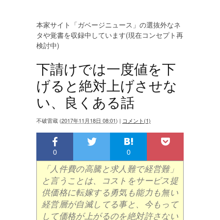
本家サイト「ガベージニュース」の選抜外なネ
タや覚書を収録中しています(現在コンセプト再
検討中)
下請けでは一度値を下
げると絶対上げさせな
い、良くある話
不破雷蔵
(
2017年11月18日 08:01
)
|
コメント(1)
0
0
「人件費の高騰と求人難で経営難」
と言うことは、コストをサービス提
供価格に転嫁する勇気も能力も無い
経営層が自滅してる事と、今もって
して価格が上がるのを絶対許さない