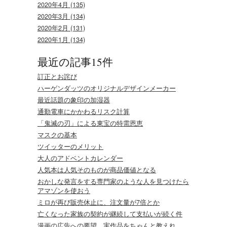
2020年4月 (135)
2020年3月 (134)
2020年2月 (131)
2020年1月 (134)
最近の記事15件
訂正とお詫び
ハーゲンダッツのオリジナルデザインメーカー
最近話題の象印の加湿器
通勤電車にかかわるリスク計算
「鬼滅の刃」による東宝の特需恩恵
マスクの基本
ツイッターのメリット
大人のアドベントカレンダー
人気本は人気そのものが商品価値となる
おかしな発言をする専門家のような人を見つけたら
アマゾンを使おう
ミロが再び販売休止に、注文量が7倍とか
亡くなった家族の契約が継続して支払いが続く件
漫画の広告への要望。実作品をちゃんと教えれ