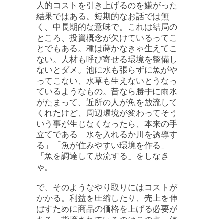
人的コストを引き上げるのを嫌がった
結果ではある。短期的なお話では無
く、中長期的な意味で。これは結局の
ところ、投資概念が欠けているってこ
とでもある。種は蒔かなきゃ生えてこ
ない。人材も呼び寄せる環境を整備し
ないとダメ。池に水も張らずに魚がや
ってこない、水草も生えないとうなっ
ているようなもの。昔なら勝手に雨水
がたまって、近所の人が魚を放流して
くれたけど、周辺環境が変わってそう
いう事が生じなくなったら、本来の手
立てである「水を入れるか川を誘導す
る」「魚が住みやすい環境を作る」
「魚を調達して放流する」をしなき
ゃ。
で、そのようなやり取りにはコストが
かかる。利益を圧縮したり、売上を伸
ばすために商品の価格を上げる必要が
ある。指摘されているのはこの点「値