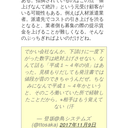
上げなんて絶許」という元受け顧客が
いる可能性もある。例えば人材派遣業
者。派遣先でコストの引き上げを渋る
となると、業者側も募集の際の提示賃
金を上げることが難しくなる。そんな
のぶっちぎればよいのだけどね。
でかい会社なんか、下請けに一度下
がった数字は絶対上げさせない。な
んて話も「平成１～４年の頃」はあ
った。見積もりだしても発注書では
値段が昔のできちゃうんだぜ。ちな
みになんで平成１～４年かという
と、そのころ働いていた所で経験し
たことだから。※相手はもう覚えて
ない（汗
— 登坂@鳥システムズ
(@ttosaka)
2017年11月9日