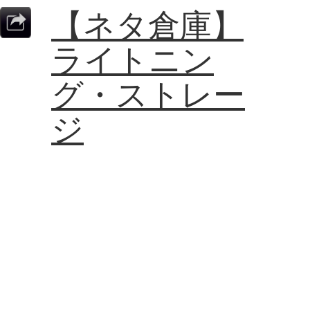
【ネタ倉庫】
ライトニン
グ・ストレー
ジ