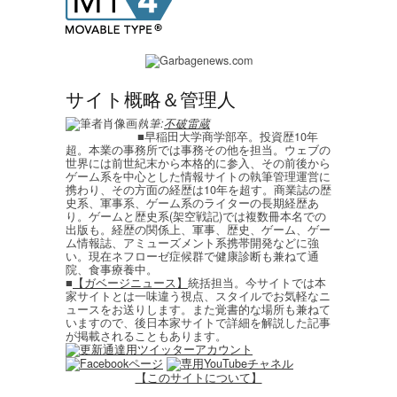
サイト概略＆管理人
執筆:
不破雷蔵
■早稲田大学商学部卒。投資歴10年
超。本業の事務所では事務その他を担当。ウェブの
世界には前世紀末から本格的に参入、その前後から
ゲーム系を中心とした情報サイトの執筆管理運営に
携わり、その方面の経歴は10年を超す。商業誌の歴
史系、軍事系、ゲーム系のライターの長期経歴あ
り。ゲームと歴史系(架空戦記)では複数冊本名での
出版も。経歴の関係上、軍事、歴史、ゲーム、ゲー
ム情報誌、アミューズメント系携帯開発などに強
い。現在ネフローゼ症候群で健康診断も兼ねて通
院、食事療養中。
■
【ガベージニュース】
統括担当。今サイトでは本
家サイトとは一味違う視点、スタイルでお気軽なニ
ュースをお送りします。また覚書的な場所も兼ねて
いますので、後日本家サイトで詳細を解説した記事
が掲載されることもあります。
【このサイトについて】