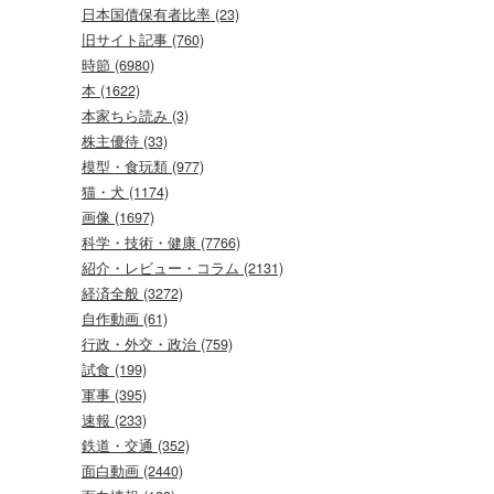
日本国債保有者比率 (23)
旧サイト記事 (760)
時節 (6980)
本 (1622)
本家ちら読み (3)
株主優待 (33)
模型・食玩類 (977)
猫・犬 (1174)
画像 (1697)
科学・技術・健康 (7766)
紹介・レビュー・コラム (2131)
経済全般 (3272)
自作動画 (61)
行政・外交・政治 (759)
試食 (199)
軍事 (395)
速報 (233)
鉄道・交通 (352)
面白動画 (2440)