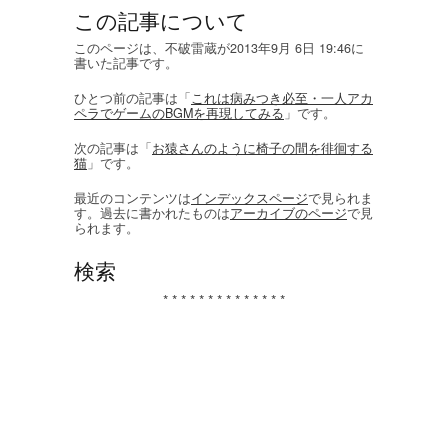
この記事について
このページは、不破雷蔵が2013年9月 6日 19:46に
書いた記事です。
ひとつ前の記事は「
これは病みつき必至・一人アカ
ペラでゲームのBGMを再現してみる
」です。
次の記事は「
お猿さんのように椅子の間を徘徊する
猫
」です。
最近のコンテンツは
インデックスページ
で見られま
す。過去に書かれたものは
アーカイブのページ
で見
られます。
検索
* * * * * * * * * * * * * *