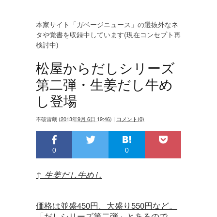
本家サイト「ガベージニュース」の選抜外なネ
タや覚書を収録中しています(現在コンセプト再
検討中)
松屋からだしシリーズ
第二弾・生姜だし牛め
し登場
不破雷蔵
(
2013年9月 6日 19:46
)
|
コメント(0)
0
0
↑ 生姜だし牛めし
価格は並盛450円、大盛り550円など。
「だしシリーズ第二弾」とあるので、