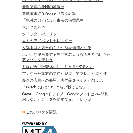
最近話題の象印の加湿器
通勤電車にかかわるリスク計算
「鬼滅の刃」による東宝の特需恩恵
マスクの基本
ツイッターのメリット
大人のアドベントカレンダー
人気本は人気そのものが商品価値となる
おかしな発言をする専門家のような人を見つけたら
アマゾンを使おう
ミロが再び販売休止に、注文量が7倍とか
亡くなった家族の契約が継続して支払いが続く件
漫画の広告への要望。実作品をちゃんと教えれ
「switchであと10年ぐらい戦えるな」
Gmail・Googleドライブ・Googleフォトは2年間利
用しないとデータを消すでぇ、という話
このブログを購読