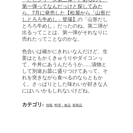
第一弾ってなんだっけと探してみた
ら、7月に発売した
【松屋から「山形だ
しとろろ牛めし」登場】
の「山形だし
とろろ牛めし」だったのね。第二弾が
出るってことは、第一弾がそれなりに
売れたってことなのかな。
色合いは確かにきれいなんだけど、生
姜はともかくきゅうりやダイコンっ
て、牛丼にあうんだろうか......漬物と
して別途お皿に盛りつけてあって、そ
れを突きながら食べるのならともか
く。さっぱりとした味わいが好きな人
にはいいかもしれないけどね。
カテゴリ
:
情報
,
料理・食品
,
新商品