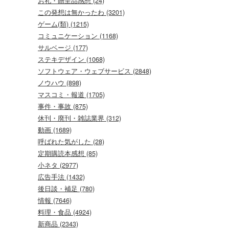
お礼・贈呈品感想 (24)
この発想は無かったわ (3201)
ゲーム(類) (1215)
コミュニケーション (1168)
サルベージ (177)
ステキデザイン (1068)
ソフトウェア・ウェブサービス (2848)
ノウハウ (898)
マスコミ・報道 (1705)
事件・事故 (875)
休刊・廃刊・雑誌業界 (312)
動画 (1689)
呼ばれた気がした (28)
定期購読本感想 (85)
小ネタ (2977)
広告手法 (1432)
後日談・補足 (780)
情報 (7646)
料理・食品 (4924)
新商品 (2343)