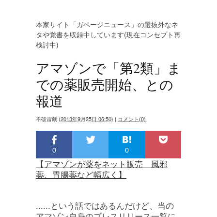
本家サイト「ガベージニュース」の選抜外なネ
タや覚書を収録中しています(現在コンセプト再
検討中)
アマゾンで「第2類」ま
での薬販売開始、との
報道
不破雷蔵
(
2013年9月25日 06:50
)
|
コメント(0)
0
0
【アマゾンが薬をネット販売 風邪
薬、胃腸薬など幅広く】
......という話ではあるんだけど、当の
アマゾン自身のプレスリリース一覧に