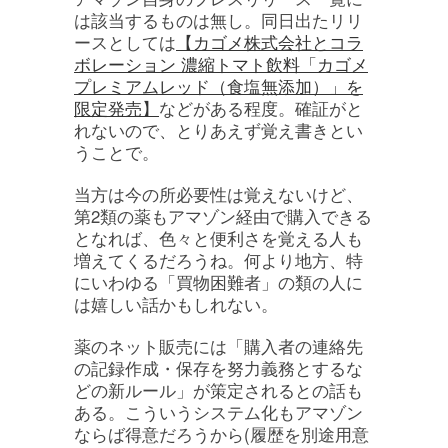
は該当するものは無し。同日出たリリ
ースとしては
【カゴメ株式会社とコラ
ボレーション 濃縮トマト飲料「カゴメ
プレミアムレッド（食塩無添加）」を
限定発売】
などがある程度。確証がと
れないので、とりあえず覚え書きとい
うことで。
当方は今の所必要性は覚えないけど、
第2類の薬もアマゾン経由で購入できる
となれば、色々と便利さを覚える人も
増えてくるだろうね。何より地方、特
にいわゆる「買物困難者」の類の人に
は嬉しい話かもしれない。
薬のネット販売には「購入者の連絡先
の記録作成・保存を努力義務とするな
どの新ルール」が策定されるとの話も
ある。こういうシステム化もアマゾン
ならば得意だろうから(履歴を別途用意