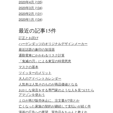
2020年4月 (135)
2020年3月 (134)
2020年2月 (131)
2020年1月 (134)
最近の記事15件
訂正とお詫び
ハーゲンダッツのオリジナルデザインメーカー
最近話題の象印の加湿器
通勤電車にかかわるリスク計算
「鬼滅の刃」による東宝の特需恩恵
マスクの基本
ツイッターのメリット
大人のアドベントカレンダー
人気本は人気そのものが商品価値となる
おかしな発言をする専門家のような人を見つけたら
アマゾンを使おう
ミロが再び販売休止に、注文量が7倍とか
亡くなった家族の契約が継続して支払いが続く件
漫画の広告への要望。実作品をちゃんと教えれ