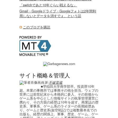
「switchであと10年ぐらい戦えるな」
Gmail・Googleドライブ・Googleフォトは2年間利
用しないとデータを消すでぇ、という話
このブログを購読
サイト概略＆管理人
執筆:
不破雷蔵
■早稲田大学商学部卒。投資歴10年
超。本業の事務所では事務その他を担当。ウェブの
世界には前世紀末から本格的に参入、その前後から
ゲーム系を中心とした情報サイトの執筆管理運営に
携わり、その方面の経歴は10年を超す。商業誌の歴
史系、軍事系、ゲーム系のライターの長期経歴あ
り。ゲームと歴史系(架空戦記)では複数冊本名での
出版も。経歴の関係上、軍事、歴史、ゲーム、ゲー
ム情報誌、アミューズメント系携帯開発などに強