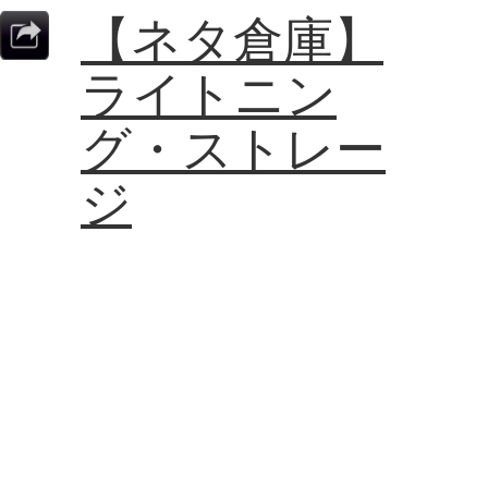
【ネタ倉庫】
ライトニン
グ・ストレー
ジ