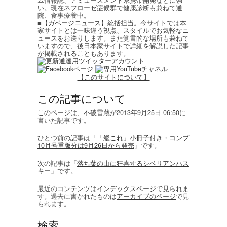
い。現在ネフローゼ症候群で健康診断も兼ねて通
院、食事療養中。
■
【ガベージニュース】
統括担当。今サイトでは本
家サイトとは一味違う視点、スタイルでお気軽なニ
ュースをお送りします。また覚書的な場所も兼ねて
いますので、後日本家サイトで詳細を解説した記事
が掲載されることもあります。
【このサイトについて】
この記事について
このページは、不破雷蔵が2013年9月25日 06:50に
書いた記事です。
ひとつ前の記事は「
「艦これ」小冊子付き・コンプ
10月号重版分は9月26日から発売
」です。
次の記事は「
落ち葉の山に狂喜するシベリアンハス
キー
」です。
最近のコンテンツは
インデックスページ
で見られま
す。過去に書かれたものは
アーカイブのページ
で見
られます。
検索