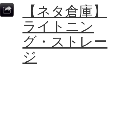
【ネタ倉庫】
ライトニン
グ・ストレー
ジ