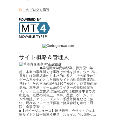
このブログを購読
サイト概略＆管理人
執筆:
不破雷蔵
■早稲田大学商学部卒。投資歴10年
超。本業の事務所では事務その他を担当。ウェブの
世界には前世紀末から本格的に参入、その前後から
ゲーム系を中心とした情報サイトの執筆管理運営に
携わり、その方面の経歴は10年を超す。商業誌の歴
史系、軍事系、ゲーム系のライターの長期経歴あ
り。ゲームと歴史系(架空戦記)では複数冊本名での
出版も。経歴の関係上、軍事、歴史、ゲーム、ゲー
ム情報誌、アミューズメント系携帯開発などに強
い。現在ネフローゼ症候群で健康診断も兼ねて通
院、食事療養中。
■
【ガベージニュース】
統括担当。今サイトでは本
家サイトとは一味違う視点、スタイルでお気軽なニ