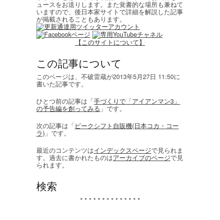
ュースをお送りします。また覚書的な場所も兼ねて
いますので、後日本家サイトで詳細を解説した記事
が掲載されることもあります。
【このサイトについて】
この記事について
このページは、不破雷蔵が2013年5月27日 11:50に
書いた記事です。
ひとつ前の記事は「
手づくりで「アイアンマン3」
の予告編を創ってみる
」です。
次の記事は「
ピークシフト自販機(日本コカ・コー
ラ)
」です。
最近のコンテンツは
インデックスページ
で見られま
す。過去に書かれたものは
アーカイブのページ
で見
られます。
検索
* * * * * * * * * * * * * *