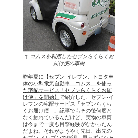
↑ コムスを利用したセブンらくらくお
届け便の車両
昨年夏に
【セブン-イレブン、トヨタ車
体の小型電気自動車「コムス」を使っ
た宅配サービス「セブンらくらくお届
け便」を開始】
で紹介した、セブン-イ
レブンの宅配サービス「セブンらくら
くお届け便」。記事でもその後何度と
なく触れているんだけど、実物の車両
は今まで一度も目撃経験がなかったん
だよね。それがようやく先日、出先の
セブン-イレブンで確認。思わずパシャ