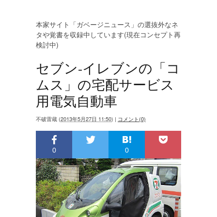
本家サイト「ガベージニュース」の選抜外なネ
タや覚書を収録中しています(現在コンセプト再
検討中)
セブン-イレブンの「コ
ムス」の宅配サービス
用電気自動車
不破雷蔵
(
2013年5月27日 11:50
)
|
コメント(0)
0
0