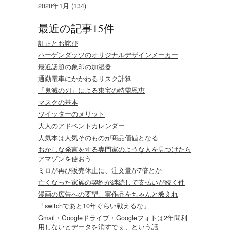
2020年1月 (134)
最近の記事15件
訂正とお詫び
ハーゲンダッツのオリジナルデザインメーカー
最近話題の象印の加湿器
通勤電車にかかわるリスク計算
「鬼滅の刃」による東宝の特需恩恵
マスクの基本
ツイッターのメリット
大人のアドベントカレンダー
人気本は人気そのものが商品価値となる
おかしな発言をする専門家のような人を見つけたら
アマゾンを使おう
ミロが再び販売休止に、注文量が7倍とか
亡くなった家族の契約が継続して支払いが続く件
漫画の広告への要望。実作品をちゃんと教えれ
「switchであと10年ぐらい戦えるな」
Gmail・Googleドライブ・Googleフォトは2年間利
用しないとデータを消すでぇ、という話