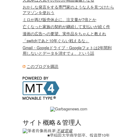
おかしな発言をする専門家のような人を見つけたら
アマゾンを使おう
ミロが再び販売休止に、注文量が7倍とか
亡くなった家族の契約が継続して支払いが続く件
漫画の広告への要望。実作品をちゃんと教えれ
「switchであと10年ぐらい戦えるな」
Gmail・Googleドライブ・Googleフォトは2年間利
用しないとデータを消すでぇ、という話
このブログを購読
サイト概略＆管理人
執筆:
不破雷蔵
■早稲田大学商学部卒。投資歴10年