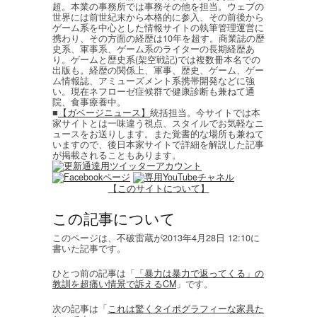
超。本業の事務所では事務その他を担当。ウェブの
世界には前世紀末から本格的に参入、その前後から
ゲーム系を中心とした情報サイトの執筆管理運営に
携わり、その方面の経歴は10年を超す。商業誌の歴
史系、軍事系、ゲーム系のライターの長期経歴あ
り。ゲームと歴史系(架空戦記)では複数冊本名での
出版も。経歴の関係上、軍事、歴史、ゲーム、ゲー
ム情報誌、アミューズメント系携帯開発などに強
い。現在ネフローゼ症候群で健康診断も兼ねて通
院、食事療養中。
■
【ガベージニュース】
統括担当。今サイトでは本
家サイトとは一味違う視点、スタイルでお気軽なニ
ュースをお送りします。また覚書的な場所も兼ねて
いますので、後日本家サイトで詳細を解説した記事
が掲載されることもあります。
【このサイトについて】
この記事について
このページは、不破雷蔵が2013年4月28日 12:10に
書いた記事です。
ひとつ前の記事は「
「暴力は暴力で返ってくる」の
教訓を超痛い情景で訴えるCM
」です。
次の記事は「
これは驚くタイポグラフィーな家具た