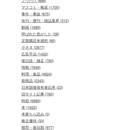
ノウハウ (898)
マスコミ・報道 (1705)
事件・事故 (875)
休刊・廃刊・雑誌業界 (312)
動画 (1689)
呼ばれた気がした (28)
定期購読本感想 (85)
小ネタ (2977)
広告手法 (1432)
後日談・補足 (780)
情報 (7646)
料理・食品 (4924)
新商品 (2343)
日本国債保有者比率 (23)
旧サイト記事 (760)
時節 (6980)
本 (1622)
本家ちら読み (3)
株主優待 (33)
模型・食玩類 (977)