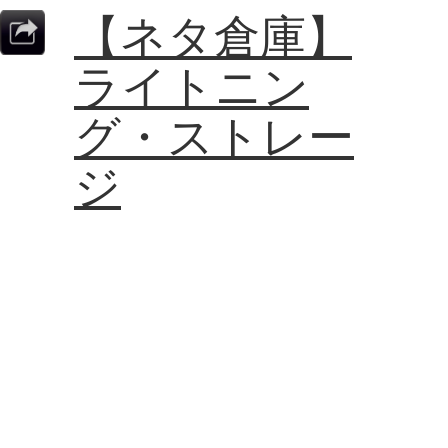
【ネタ倉庫】
ライトニン
グ・ストレー
ジ