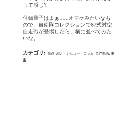
って感じ?
付録冊子はまぁ......オマケみたいなも
ので。自衛隊コレクションで87式対空
自走砲が登場したら、横に並べてみた
いな。
カテゴリ
:
動画
,
紹介・レビュー・コラム
,
自作動画
,
軍
事