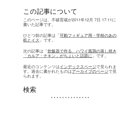
この記事について
このページは、不破雷蔵が2011年12月 7日 17:11に
書いた記事です。
ひとつ前の記事は「
可動フィギュア用・学校のあの
机とイス
」です。
次の記事は「
炊飯器で作る、ハワイ風鶏の蒸し焼き
「カルア・チキン」がちょいと話題に
」です。
最近のコンテンツは
インデックスページ
で見られま
す。過去に書かれたものは
アーカイブのページ
で見
られます。
検索
* * * * * * * * * * * * * *