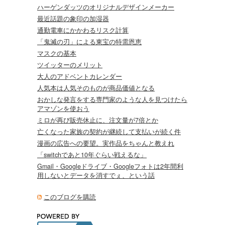
ハーゲンダッツのオリジナルデザインメーカー
最近話題の象印の加湿器
通勤電車にかかわるリスク計算
「鬼滅の刃」による東宝の特需恩恵
マスクの基本
ツイッターのメリット
大人のアドベントカレンダー
人気本は人気そのものが商品価値となる
おかしな発言をする専門家のような人を見つけたら
アマゾンを使おう
ミロが再び販売休止に、注文量が7倍とか
亡くなった家族の契約が継続して支払いが続く件
漫画の広告への要望。実作品をちゃんと教えれ
「switchであと10年ぐらい戦えるな」
Gmail・Googleドライブ・Googleフォトは2年間利
用しないとデータを消すでぇ、という話
このブログを購読