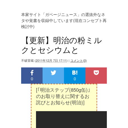
本家サイト「ガベージニュース」の選抜外なネ
タや覚書を収録中しています(現在コンセプト再
検討中)
【更新】明治の粉ミル
クとセシウムと
不破雷蔵
(
2011年12月 7日 17:11
)
|
コメント(0)
0
0
[｢明治ステップ(850g缶)｣
のお取り替えに関するお
詫びとお知らせ(明治)]