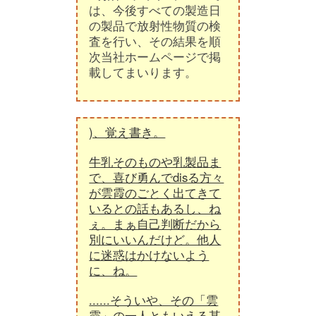
は、今後すべての製造日
の製品で放射性物質の検
査を行い、その結果を順
次当社ホームページで掲
載してまいります。
)、覚え書き。
牛乳そのものや乳製品ま
で、喜び勇んでdisる方々
が雲霞のごとく出てきて
いるとの話もあるし、ね
ぇ。まぁ自己判断だから
別にいいんだけど。他人
に迷惑はかけないよう
に、ね。
......そういや、その「雲
霞」の一人ともいえる某