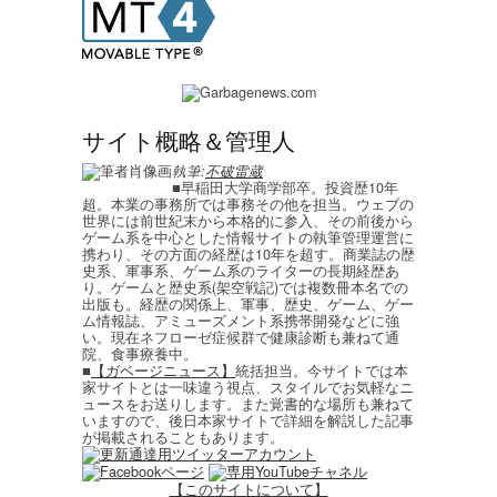
サイト概略＆管理人
執筆:
不破雷蔵
■早稲田大学商学部卒。投資歴10年
超。本業の事務所では事務その他を担当。ウェブの
世界には前世紀末から本格的に参入、その前後から
ゲーム系を中心とした情報サイトの執筆管理運営に
携わり、その方面の経歴は10年を超す。商業誌の歴
史系、軍事系、ゲーム系のライターの長期経歴あ
り。ゲームと歴史系(架空戦記)では複数冊本名での
出版も。経歴の関係上、軍事、歴史、ゲーム、ゲー
ム情報誌、アミューズメント系携帯開発などに強
い。現在ネフローゼ症候群で健康診断も兼ねて通
院、食事療養中。
■
【ガベージニュース】
統括担当。今サイトでは本
家サイトとは一味違う視点、スタイルでお気軽なニ
ュースをお送りします。また覚書的な場所も兼ねて
いますので、後日本家サイトで詳細を解説した記事
が掲載されることもあります。
【このサイトについて】