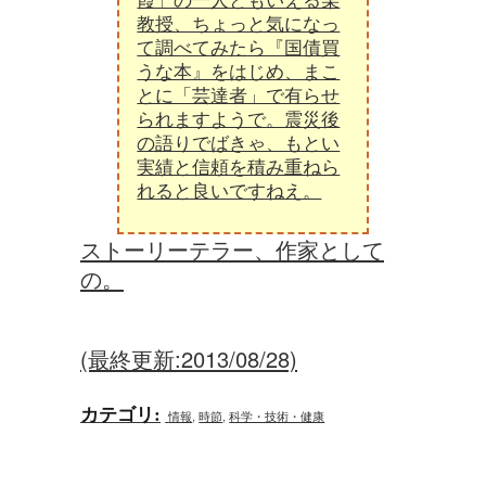
教授、ちょっと気になっ
て調べてみたら『国債買
うな本』をはじめ、まこ
とに「芸達者」で有らせ
られますようで。震災後
の語りでばきゃ、もとい
実績と信頼を積み重ねら
れると良いですねえ。
ストーリーテラー、作家として
の。
(最終更新:2013/08/28)
カテゴリ
:
情報
,
時節
,
科学・技術・健康