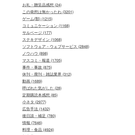
お礼・贈呈品感想 (24)
この発想は無かったわ (3201)
ゲーム(類) (1215)
コミュニケーション (1168)
サルベージ (177)
ステキデザイン (1068)
ソフトウェア・ウェブサービス (2848)
ノウハウ (898)
マスコミ・報道 (1705)
事件・事故 (875)
休刊・廃刊・雑誌業界 (312)
動画 (1689)
呼ばれた気がした (28)
定期購読本感想 (85)
小ネタ (2977)
広告手法 (1432)
後日談・補足 (780)
情報 (7646)
料理・食品 (4924)