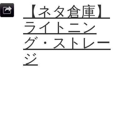
【ネタ倉庫】
ライトニン
グ・ストレー
ジ