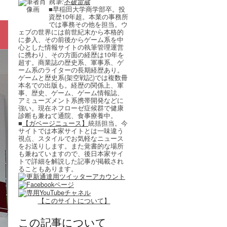
執筆:
不破雷蔵
■早稲田大学商学部卒。投
資歴10年超。本業の事務所
では事務その他を担当。ウ
ェブの世界には前世紀末から本格的
に参入、その前後からゲーム系を中
心とした情報サイトの執筆管理運営
に携わり、その方面の経歴は10年を
超す。商業誌の歴史系、軍事系、ゲ
ーム系のライターの長期経歴あり。
ゲームと歴史系(架空戦記)では複数冊
本名での出版も。経歴の関係上、軍
事、歴史、ゲーム、ゲーム情報誌、
アミューズメント系携帯開発などに
強い。現在ネフローゼ症候群で健康
診断も兼ねて通院、食事療養中。
■
【ガベージニュース】
統括担当。今
サイトでは本家サイトとは一味違う
視点、スタイルでお気軽なニュース
をお送りします。また覚書的な場所
も兼ねていますので、後日本家サイ
トで詳細を解説した記事が掲載され
ることもあります。
【このサイトについて】
この記事について