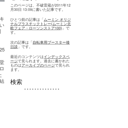
このページは、不破雷蔵が2011年12
月30日 13:09に書いた記事です。
キ
ひとつ前の記事は「
ムーミン オリジ
ナルプラスチックトレー(ムーミン北
い
欧フェア・ローソンストア100)
」で
調
す。
次の記事は「
自転車用ブースター後
日談
」です。
5
ソ
最近のコンテンツは
インデックスペ
ージ
で見られます。過去に書かれた
堂
ものは
アーカイブのページ
で見られ
ロ
ます。
た
結
検索
* * * * * * * * * * * * * *