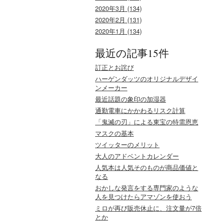
2020年3月 (134)
2020年2月 (131)
2020年1月 (134)
最近の記事15件
訂正とお詫び
ハーゲンダッツのオリジナルデザイ
ンメーカー
最近話題の象印の加湿器
通勤電車にかかわるリスク計算
「鬼滅の刃」による東宝の特需恩恵
マスクの基本
ツイッターのメリット
大人のアドベントカレンダー
人気本は人気そのものが商品価値と
なる
おかしな発言をする専門家のような
人を見つけたらアマゾンを使おう
ミロが再び販売休止に、注文量が7倍
とか