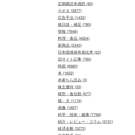
定期購読本感想 (85)
小ネタ (2977)
広告手法 (1432)
後日談・補足 (780)
情報 (7646)
料理・食品 (4924)
新商品 (2343)
日本国債保有者比率 (23)
旧サイト記事 (760)
時節 (6980)
本 (1622)
本家ちら読み (3)
株主優待 (33)
模型・食玩類 (977)
猫・犬 (1174)
画像 (1697)
科学・技術・健康 (7766)
紹介・レビュー・コラム (2131)
経済全般 (3272)