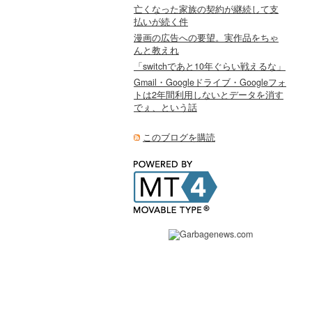
亡くなった家族の契約が継続して支
払いが続く件
漫画の広告への要望。実作品をちゃ
んと教えれ
「switchであと10年ぐらい戦えるな」
Gmail・Googleドライブ・Googleフォ
トは2年間利用しないとデータを消す
でぇ、という話
このブログを購読