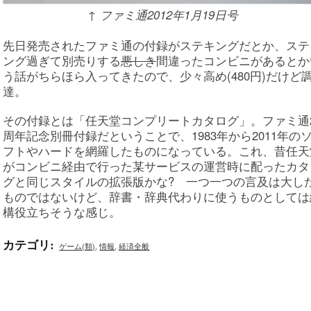
↑ ファミ通2012年1月19日号
先日発売されたファミ通の付録がステキングだとか、ステ
ング過ぎて別売りする
悪しき
間違ったコンビニがあるとか
う話がちらほら入ってきたので、少々高め(480円)だけど
達。
その付録とは「任天堂コンプリートカタログ」。ファミ通2
周年記念別冊付録だということで、1983年から2011年の
フトやハードを網羅したものになっている。これ、昔任天
がコンビニ経由で行った某サービスの運営時に配ったカタ
グと同じスタイルの拡張版かな? 一つ一つの言及は大し
ものではないけど、辞書・辞典代わりに使うものとしては
構役立ちそうな感じ。
カテゴリ
:
ゲーム(類)
,
情報
,
経済全般