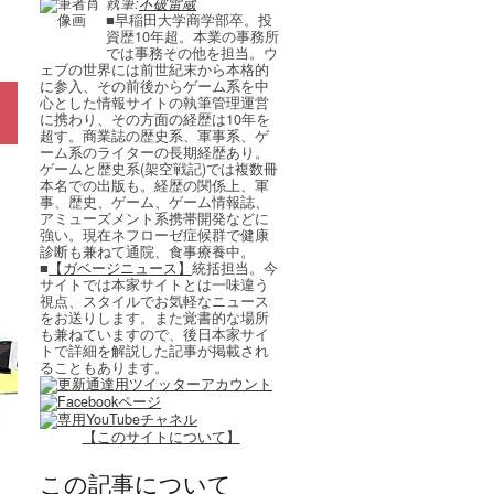
執筆:
不破雷蔵
■早稲田大学商学部卒。投
資歴10年超。本業の事務所
では事務その他を担当。ウ
ェブの世界には前世紀末から本格的
に参入、その前後からゲーム系を中
心とした情報サイトの執筆管理運営
に携わり、その方面の経歴は10年を
超す。商業誌の歴史系、軍事系、ゲ
ーム系のライターの長期経歴あり。
ゲームと歴史系(架空戦記)では複数冊
本名での出版も。経歴の関係上、軍
事、歴史、ゲーム、ゲーム情報誌、
アミューズメント系携帯開発などに
強い。現在ネフローゼ症候群で健康
診断も兼ねて通院、食事療養中。
■
【ガベージニュース】
統括担当。今
サイトでは本家サイトとは一味違う
視点、スタイルでお気軽なニュース
をお送りします。また覚書的な場所
も兼ねていますので、後日本家サイ
トで詳細を解説した記事が掲載され
ることもあります。
【このサイトについて】
この記事について