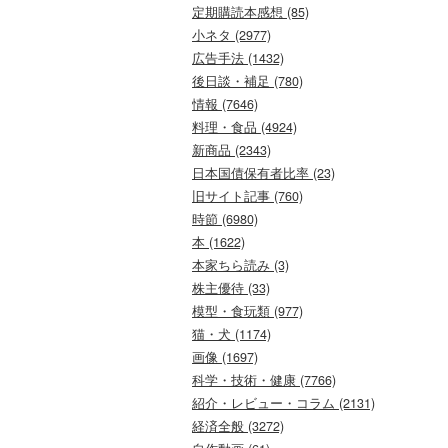
定期購読本感想 (85)
小ネタ (2977)
広告手法 (1432)
後日談・補足 (780)
情報 (7646)
料理・食品 (4924)
新商品 (2343)
日本国債保有者比率 (23)
旧サイト記事 (760)
時節 (6980)
本 (1622)
本家ちら読み (3)
株主優待 (33)
模型・食玩類 (977)
猫・犬 (1174)
画像 (1697)
科学・技術・健康 (7766)
紹介・レビュー・コラム (2131)
経済全般 (3272)