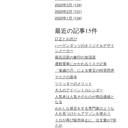
2020年3月 (134)
2020年2月 (131)
2020年1月 (134)
最近の記事15件
訂正とお詫び
ハーゲンダッツのオリジナルデザイ
ンメーカー
最近話題の象印の加湿器
通勤電車にかかわるリスク計算
「鬼滅の刃」による東宝の特需恩恵
マスクの基本
ツイッターのメリット
大人のアドベントカレンダー
人気本は人気そのものが商品価値と
なる
おかしな発言をする専門家のような
人を見つけたらアマゾンを使おう
ミロが再び販売休止に、注文量が7倍
とか