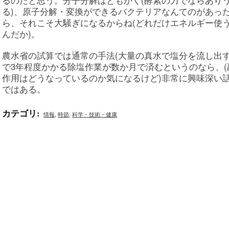
る)、原子分解・変換ができるバクテリアなんてのがあっ
ら、それこそ大騒ぎになるからね(どれだけエネルギー使
んだか)。
農水省の試算では通常の手法(大量の真水で塩分を流し出す
で3年程度かかる除塩作業が数か月で済むというのなら、(
作用はどうなっているのか気になるけど)非常に興味深い
ではある。
カテゴリ
:
情報
,
時節
,
科学・技術・健康