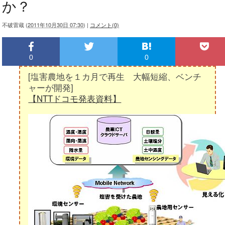
か？
不破雷蔵
(
2011年10月30日 07:30
)
|
コメント(0)
0
0
[塩害農地を１カ月で再生 大幅短縮、ベンチ
ャーが開発]
【NTTドコモ発表資料】