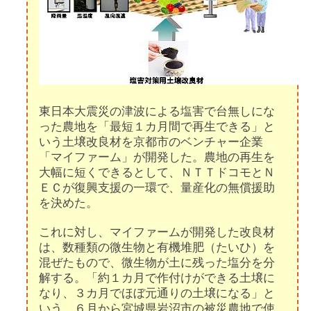
東日本大震災の津波による塩害で台無しにな
った農地を「最短１カ月間で再生できる」と
いう土壌改良材を京都市のベンチャー企業
「マイファーム」が開発した。農地の再生を
大幅に短くできるとして、ＮＴＴドコモとＮ
ＥＣが復興支援の一環で、量産化の無償援助
を決めた。
これに対し、マイファームが開発した改良材
は、数種類の微生物と有機堆肥（たいひ）を
混ぜたもので、微生物が土に残った塩分を分
解する。「約１カ月で作付けができる土壌に
なり、３カ月でほぼ元通りの土壌になる」と
いう。６月から宮城県岩沼市の被災農地で使