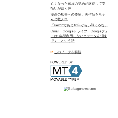
亡くなった家族の契約が継続して支
払いが続く件
漫画の広告への要望。実作品をちゃ
んと教えれ
「switchであと10年ぐらい戦えるな」
Gmail・Googleドライブ・Googleフォ
トは2年間利用しないとデータを消す
でぇ、という話
このブログを購読