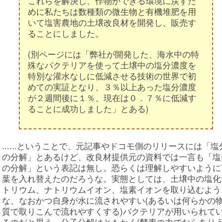
これらを解決し、作物ができる環境に戻すた
めに私たちは数種類の微生物と有機堆肥を用
いて塩害農地の土壌改良材を開発し、販売す
ることにしました。
(別ページには「弊社が開発した、海水中の特
殊なバクテリアを使って土壌中の塩分濃度を
特別な灌水なしに低減させる技術の世界で初
めての実証となり、３％以上あった塩分濃度
が２週間後に１％、現在は０．７％に低減す
ることに成功しました」とある)
......ということで、元記事やドコモ側のリリースには「塩
の分解」とあるけど、改良材提供元の資料では一言も「塩
の分解」という表記は無し。恐らくは理解しやすいように
葉を入れ替えたのだろうな。実態としては、土壌中の塩化
トリウム、ナトリウムイオン、塩素イオンを取り込むよう
な、なおかつ自身が水に流されやすい(あるいは何らかの
質で取りこんで流れやすくする)バクテリアが用いられて
るのだと思う。分子分解はともかく(酵素の力でならあり