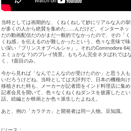
当時としては画期的な、くねくねして妙にリアルな人の挙
が多くの人から絶賛を集めた......んだけど、インターネッ
だの動画配信だのがまだ一般的でなかったので、その「く
くね感」を伝えるのが難しかったという、色々な意味で味
い深い『プリンスオブペルシャ』。それのCommodore 64
エミュかな？)のプレイ情景。もちろん完全ネタばれでは
く、1面目のみ。
今から見れば「なんでこんなのが受けたのか」と思う人も
いだろうけどね。当時としては大評判で、日本の機種向け
移植された時も、メーカーが記者団をインド料理店に集め
記者会見を開いて、色々なくねくねダンスを披露したとい
話。続編とか映画とか色々派生したよねえ。
あと、例の「カラテカ」と開発者は同一人物。豆知識。
(ソース：