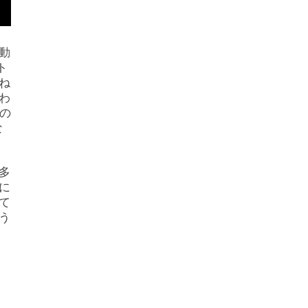
動
ト
ね
わ
(の
な
多
に
て
う