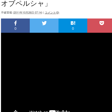
オブペルシャ」
不破雷蔵
(
2011年10月26日 07:14
)
|
コメント(0)
0
0