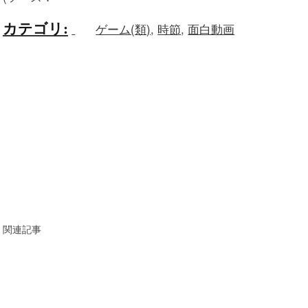
カテゴリ
:
ゲーム(類)
,
時節
,
面白動画
関連記事