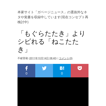
本家サイト「ガベージニュース」の選抜外なネ
タや覚書を収録中しています(現在コンセプト再
検討中)
「もぐらたたき」より
シビれる「ねこたた
き」
不破雷蔵
(
2011年10月14日 08:40
)
|
コメント(0)
0
0