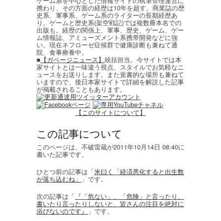
ゲーム系を中心とした情報サイトの執筆管理運営に
携わり、その方面の経歴は10年を超す。商業誌の歴
史系、軍事系、ゲーム系のライターの長期経歴あ
り。ゲームと歴史系(架空戦記)では複数冊本名での
出版も。経歴の関係上、軍事、歴史、ゲーム、ゲー
ム情報誌、アミューズメント系携帯開発などに強
い。現在ネフローゼ症候群で健康診断も兼ねて通
院、食事療養中。
■
【ガベージニュース】
統括担当。今サイトでは本
家サイトとは一味違う視点、スタイルでお気軽なニ
ュースをお送りします。また覚書的な場所も兼ねて
いますので、後日本家サイトで詳細を解説した記事
が掲載されることもあります。
【このサイトについて】
この記事について
このページは、不破雷蔵が2011年10月14日 08:40に
書いた記事です。
ひとつ前の記事は「
米曰く「経済悪化すると出生数
が落ち込むね」
」です。
次の記事は「
『「危ない」、「危険」と言ったり、
書いたり言ったりしないと、皆さんの注目を絶対に
浴びないのです』
」です。