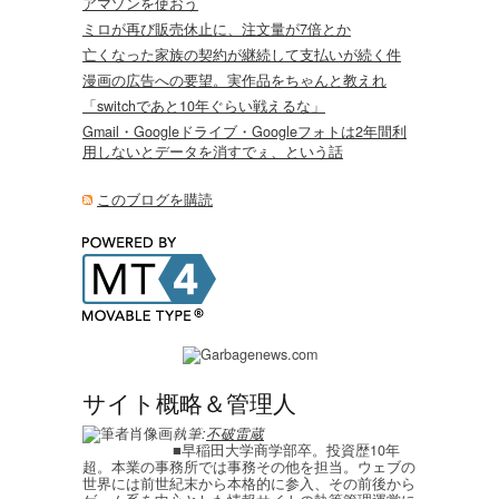
アマゾンを使おう
ミロが再び販売休止に、注文量が7倍とか
亡くなった家族の契約が継続して支払いが続く件
漫画の広告への要望。実作品をちゃんと教えれ
「switchであと10年ぐらい戦えるな」
Gmail・Googleドライブ・Googleフォトは2年間利
用しないとデータを消すでぇ、という話
このブログを購読
サイト概略＆管理人
執筆:
不破雷蔵
■早稲田大学商学部卒。投資歴10年
超。本業の事務所では事務その他を担当。ウェブの
世界には前世紀末から本格的に参入、その前後から