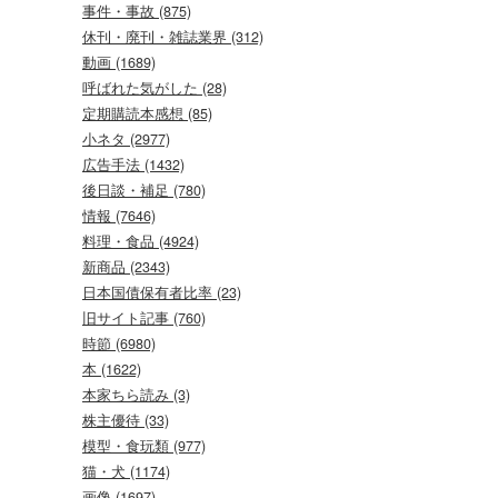
事件・事故 (875)
休刊・廃刊・雑誌業界 (312)
動画 (1689)
呼ばれた気がした (28)
定期購読本感想 (85)
小ネタ (2977)
広告手法 (1432)
後日談・補足 (780)
情報 (7646)
料理・食品 (4924)
新商品 (2343)
日本国債保有者比率 (23)
旧サイト記事 (760)
時節 (6980)
本 (1622)
本家ちら読み (3)
株主優待 (33)
模型・食玩類 (977)
猫・犬 (1174)
画像 (1697)