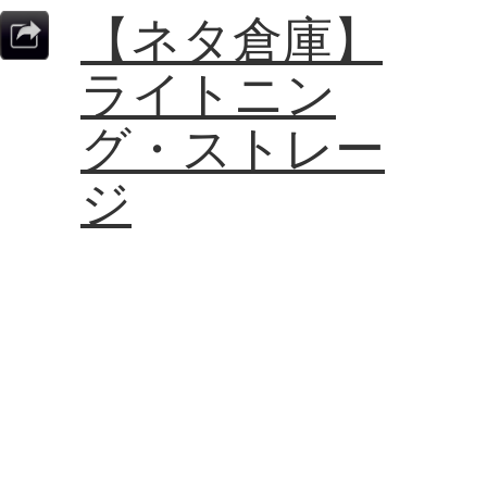
【ネタ倉庫】
ライトニン
グ・ストレー
ジ