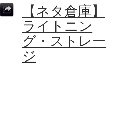
【ネタ倉庫】
ライトニン
グ・ストレー
ジ