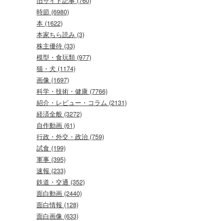
旧サイト記事 (760)
時節 (6980)
本 (1622)
本家ちら読み (3)
株主優待 (33)
模型・食玩類 (977)
猫・犬 (1174)
画像 (1697)
科学・技術・健康 (7766)
紹介・レビュー・コラム (2131)
経済全般 (3272)
自作動画 (61)
行政・外交・政治 (759)
試食 (199)
軍事 (395)
速報 (233)
鉄道・交通 (352)
面白動画 (2440)
面白情報 (128)
面白画像 (633)