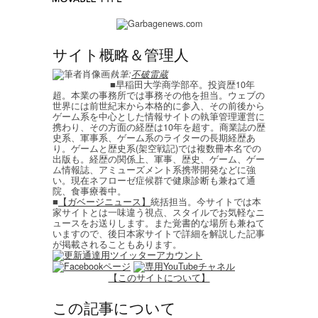
サイト概略＆管理人
執筆:
不破雷蔵
■早稲田大学商学部卒。投資歴10年
超。本業の事務所では事務その他を担当。ウェブの
世界には前世紀末から本格的に参入、その前後から
ゲーム系を中心とした情報サイトの執筆管理運営に
携わり、その方面の経歴は10年を超す。商業誌の歴
史系、軍事系、ゲーム系のライターの長期経歴あ
り。ゲームと歴史系(架空戦記)では複数冊本名での
出版も。経歴の関係上、軍事、歴史、ゲーム、ゲー
ム情報誌、アミューズメント系携帯開発などに強
い。現在ネフローゼ症候群で健康診断も兼ねて通
院、食事療養中。
■
【ガベージニュース】
統括担当。今サイトでは本
家サイトとは一味違う視点、スタイルでお気軽なニ
ュースをお送りします。また覚書的な場所も兼ねて
いますので、後日本家サイトで詳細を解説した記事
が掲載されることもあります。
【このサイトについて】
この記事について