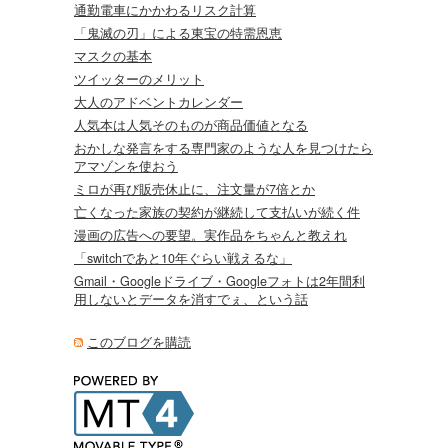
通勤電車にかかわるリスク計算
「鬼滅の刃」による東宝の特需恩恵
マスクの基本
ツイッターのメリット
大人のアドベントカレンダー
人気本は人気そのものが商品価値となる
おかしな発言をする専門家のような人を見つけたら
アマゾンを使おう
ミロが再び販売休止に、注文量が7倍とか
亡くなった家族の契約が継続して支払いが続く件
漫画の広告への要望。実作品をちゃんと教えれ
「switchであと10年ぐらい戦えるな」
Gmail・Googleドライブ・Googleフォトは2年間利
用しないとデータを消すでぇ、という話
このブログを購読