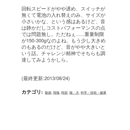
回転スピードがやや遅め、スイッチが
無くて電池の入れ替えのみ、サイズが
小さいかな、という感はあるけど、音
は静かだしコストパフォーマンスの点
では問題無し。ただねぇ......重量制限
が150-300gなのよね。もう少し大きめ
のもあるのだけど、音がやや大きいと
いう話。チャレンジ精神でそちらも調
達してみようかしら。
(最終更新:2013/08/24)
カテゴリ
:
動画
,
情報
,
時節
,
猫・犬
,
科学・技術・健康