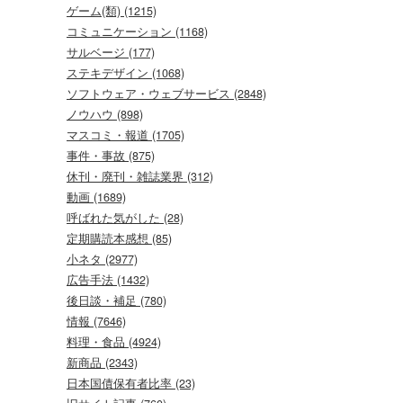
ゲーム(類) (1215)
コミュニケーション (1168)
サルベージ (177)
ステキデザイン (1068)
ソフトウェア・ウェブサービス (2848)
ノウハウ (898)
マスコミ・報道 (1705)
事件・事故 (875)
休刊・廃刊・雑誌業界 (312)
動画 (1689)
呼ばれた気がした (28)
定期購読本感想 (85)
小ネタ (2977)
広告手法 (1432)
後日談・補足 (780)
情報 (7646)
料理・食品 (4924)
新商品 (2343)
日本国債保有者比率 (23)