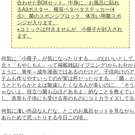
合わせたBOXセット。中身に、お風呂に貼れ
るA3ポスター、横長ペタペタステッカー(4
点)、菌のスポンジブロック、体洗い用菌スポ
ンジが入ります。
※コミックは付きませんが、小冊子が封入され
ます。
何気に「小冊子」が気になったりする......のはいいとして
元々「もやしもん」って掲載雑誌(イブニング)からも分か
ように、青年～成年漫画ではあるのだけど、子供向けのア
テムも作りやすいってのが実は肝だったりする。「菌」と
うとどちらかとえば敬遠したくなる人が多いのに、「そう
ゃないよ、役立つ菌も山ほどあるよ」的なことを教えてい
し、造形も子供にも受ける形のものにコミカライズしてる
何気に凄い作品なんだな、とこのお風呂セットを見ながら
あらためて思ったりする今日この頃。