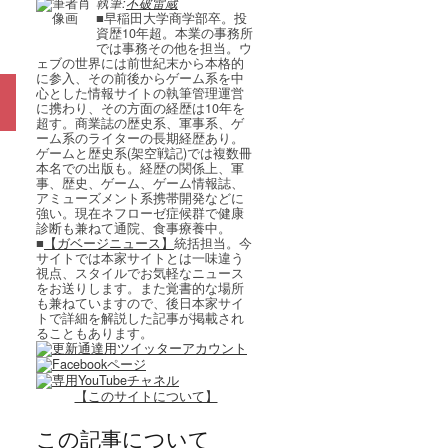
執筆:
不破雷蔵
■早稲田大学商学部卒。投
資歴10年超。本業の事務所
では事務その他を担当。ウ
ェブの世界には前世紀末から本格的
に参入、その前後からゲーム系を中
心とした情報サイトの執筆管理運営
に携わり、その方面の経歴は10年を
超す。商業誌の歴史系、軍事系、ゲ
ーム系のライターの長期経歴あり。
ゲームと歴史系(架空戦記)では複数冊
本名での出版も。経歴の関係上、軍
事、歴史、ゲーム、ゲーム情報誌、
アミューズメント系携帯開発などに
強い。現在ネフローゼ症候群で健康
診断も兼ねて通院、食事療養中。
■
【ガベージニュース】
統括担当。今
サイトでは本家サイトとは一味違う
視点、スタイルでお気軽なニュース
をお送りします。また覚書的な場所
も兼ねていますので、後日本家サイ
トで詳細を解説した記事が掲載され
ることもあります。
【このサイトについて】
この記事について