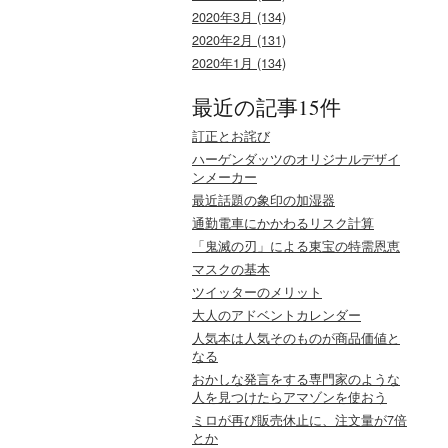
2020年3月 (134)
2020年2月 (131)
2020年1月 (134)
最近の記事15件
訂正とお詫び
ハーゲンダッツのオリジナルデザイ
ンメーカー
最近話題の象印の加湿器
通勤電車にかかわるリスク計算
「鬼滅の刃」による東宝の特需恩恵
マスクの基本
ツイッターのメリット
大人のアドベントカレンダー
人気本は人気そのものが商品価値と
なる
おかしな発言をする専門家のような
人を見つけたらアマゾンを使おう
ミロが再び販売休止に、注文量が7倍
とか