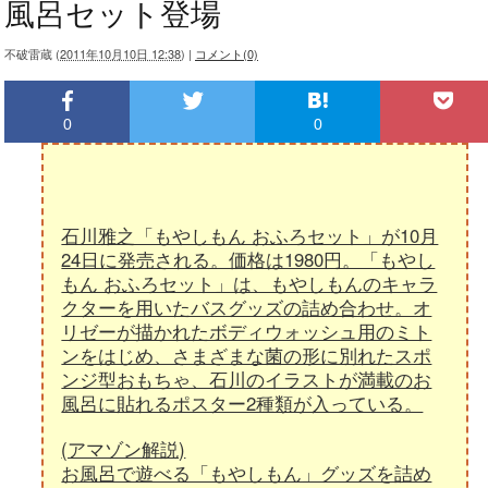
風呂セット登場
不破雷蔵
(
2011年10月10日 12:38
)
|
コメント(0)
0
0
石川雅之「もやしもん おふろセット」が10月
24日に発売される。価格は1980円。「もやし
もん おふろセット」は、もやしもんのキャラ
クターを用いたバスグッズの詰め合わせ。オ
リゼーが描かれたボディウォッシュ用のミト
ンをはじめ、さまざまな菌の形に別れたスポ
ンジ型おもちゃ、石川のイラストが満載のお
風呂に貼れるポスター2種類が入っている。
(アマゾン解説)
お風呂で遊べる「もやしもん」グッズを詰め