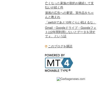
亡くなった家族の契約が継続して支
払いが続く件
漫画の広告への要望。実作品をちゃ
んと教えれ
「switchであと10年ぐらい戦えるな」
Gmail・Googleドライブ・Googleフォ
トは2年間利用しないとデータを消す
でぇ、という話
このブログを購読