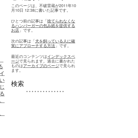
このページは、不破雷蔵が2011年10
月10日 12:38に書いた記事です。
ひとつ前の記事は「
捨てられなくな
るハンバーガーの包み紙を提供する
お店
」です。
次の記事は「
犬を飼っている人に確
実にアプローチする方法
」です。
最近のコンテンツは
インデックスペ
。
ージ
で見られます。過去に書かれた
る
ものは
アーカイブのページ
で見られ
ます。
イ
い
検索
じ
* * * * * * * * * * * * * *
る
。
、