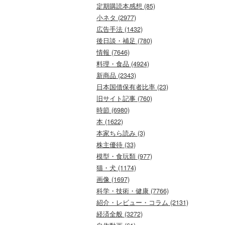
定期購読本感想 (85)
小ネタ (2977)
広告手法 (1432)
後日談・補足 (780)
情報 (7646)
料理・食品 (4924)
新商品 (2343)
日本国債保有者比率 (23)
旧サイト記事 (760)
時節 (6980)
本 (1622)
本家ちら読み (3)
株主優待 (33)
模型・食玩類 (977)
猫・犬 (1174)
画像 (1697)
科学・技術・健康 (7766)
紹介・レビュー・コラム (2131)
経済全般 (3272)