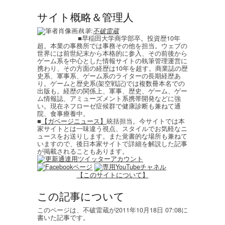
サイト概略＆管理人
執筆:
不破雷蔵
■早稲田大学商学部卒。投資歴10年
超。本業の事務所では事務その他を担当。ウェブの
世界には前世紀末から本格的に参入、その前後から
ゲーム系を中心とした情報サイトの執筆管理運営に
携わり、その方面の経歴は10年を超す。商業誌の歴
史系、軍事系、ゲーム系のライターの長期経歴あ
り。ゲームと歴史系(架空戦記)では複数冊本名での
出版も。経歴の関係上、軍事、歴史、ゲーム、ゲー
ム情報誌、アミューズメント系携帯開発などに強
い。現在ネフローゼ症候群で健康診断も兼ねて通
院、食事療養中。
■
【ガベージニュース】
統括担当。今サイトでは本
家サイトとは一味違う視点、スタイルでお気軽なニ
ュースをお送りします。また覚書的な場所も兼ねて
いますので、後日本家サイトで詳細を解説した記事
が掲載されることもあります。
【このサイトについて】
この記事について
このページは、不破雷蔵が2011年10月18日 07:08に
書いた記事です。