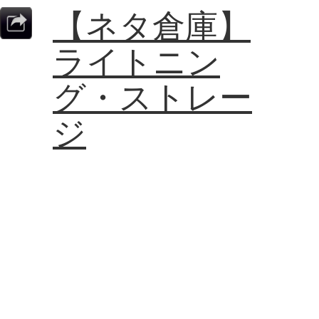
【ネタ倉庫】
ライトニン
グ・ストレー
ジ