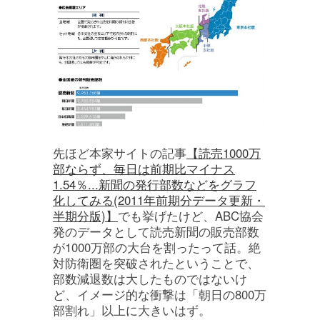
先ほど本家サイトの記事
【読売1000万
部ならず、毎日は前期比マイナス
1.54％...新聞の発行部数などをグラフ
化してみる(2011年前期分データ更新・
半期分版)】
でも挙げたけど、ABC協会
発のデータとして読売新聞の販売部数
が1000万部の大台を割ったって話。絶
対防衛圏を突破されたということで、
部数減退数は大したものではないけ
ど、イメージ的な衝撃は「朝日の800万
部割れ」以上に大きいはず。