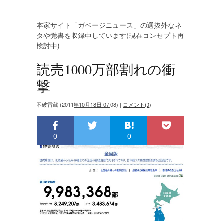
本家サイト「ガベージニュース」の選抜外なネ
タや覚書を収録中しています(現在コンセプト再
検討中)
読売1000万部割れの衝
撃
不破雷蔵
(
2011年10月18日 07:08
)
|
コメント(0)
0
0