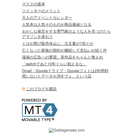
マスクの基本
ツイッターのメリット
大人のアドベントカレンダー
人気本は人気そのものが商品価値となる
おかしな発言をする専門家のような人を見つけたら
アマゾンを使おう
ミロが再び販売休止に、注文量が7倍とか
亡くなった家族の契約が継続して支払いが続く件
漫画の広告への要望。実作品をちゃんと教えれ
「switchであと10年ぐらい戦えるな」
Gmail・Googleドライブ・Googleフォトは2年間利
用しないとデータを消すでぇ、という話
このブログを購読