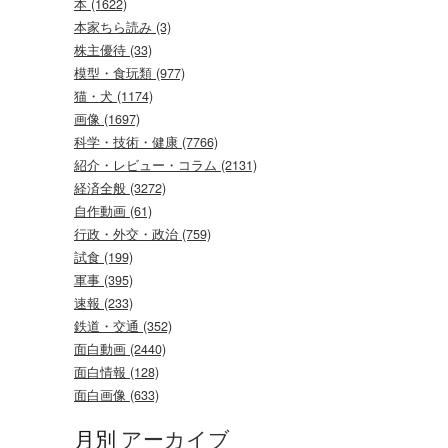
本 (1622)
本家ちら読み (3)
株主優待 (33)
模型・食玩類 (977)
猫・犬 (1174)
画像 (1697)
科学・技術・健康 (7766)
紹介・レビュー・コラム (2131)
経済全般 (3272)
自作動画 (61)
行政・外交・政治 (759)
試食 (199)
軍事 (395)
速報 (233)
鉄道・交通 (352)
面白動画 (2440)
面白情報 (128)
面白画像 (633)
月別
アーカイブ