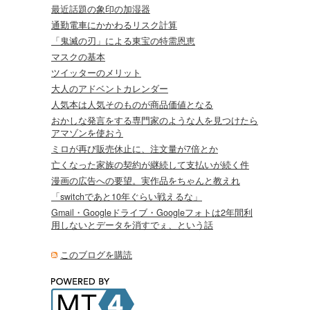
最近話題の象印の加湿器
通勤電車にかかわるリスク計算
「鬼滅の刃」による東宝の特需恩恵
マスクの基本
ツイッターのメリット
大人のアドベントカレンダー
人気本は人気そのものが商品価値となる
おかしな発言をする専門家のような人を見つけたら
アマゾンを使おう
ミロが再び販売休止に、注文量が7倍とか
亡くなった家族の契約が継続して支払いが続く件
漫画の広告への要望。実作品をちゃんと教えれ
「switchであと10年ぐらい戦えるな」
Gmail・Googleドライブ・Googleフォトは2年間利
用しないとデータを消すでぇ、という話
このブログを購読