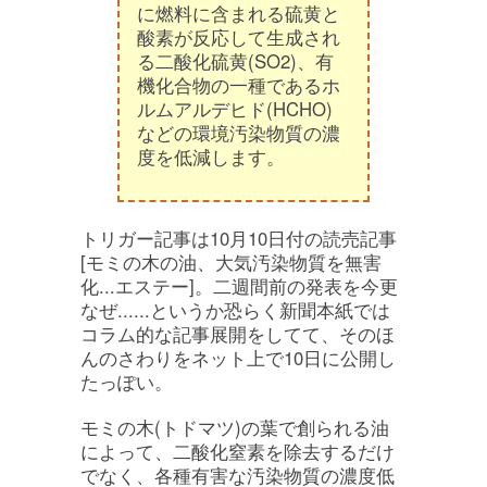
に燃料に含まれる硫黄と
酸素が反応して生成され
る二酸化硫黄(SO2)、有
機化合物の一種であるホ
ルムアルデヒド(HCHO)
などの環境汚染物質の濃
度を低減します。
トリガー記事は10月10日付の読売記事
[モミの木の油、大気汚染物質を無害
化...エステー]。二週間前の発表を今更
なぜ......というか恐らく新聞本紙では
コラム的な記事展開をしてて、そのほ
んのさわりをネット上で10日に公開し
たっぽい。
モミの木(トドマツ)の葉で創られる油
によって、二酸化窒素を除去するだけ
でなく、各種有害な汚染物質の濃度低