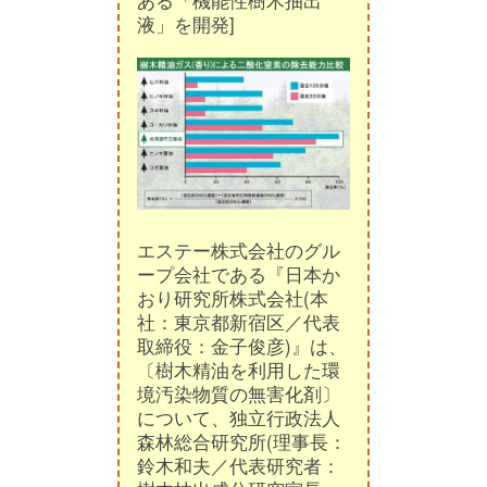
ある「機能性樹木抽出
液」を開発]
エステー株式会社のグル
ープ会社である『日本か
おり研究所株式会社(本
社：東京都新宿区／代表
取締役：金子俊彦)』は、
〔樹木精油を利用した環
境汚染物質の無害化剤〕
について、独立行政法人
森林総合研究所(理事長：
鈴木和夫／代表研究者：