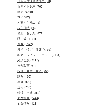
日本国債保有者比率 (23)
旧サイト記事 (760)
時節 (6980)
本 (1622)
本家ちら読み (3)
株主優待 (33)
模型・食玩類 (977)
猫・犬 (1174)
画像 (1697)
科学・技術・健康 (7766)
紹介・レビュー・コラム (2131)
経済全般 (3272)
自作動画 (61)
行政・外交・政治 (759)
試食 (199)
軍事 (395)
速報 (233)
鉄道・交通 (352)
面白動画 (2440)
面白情報 (128)