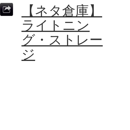
【ネタ倉庫】
ライトニン
グ・ストレー
ジ