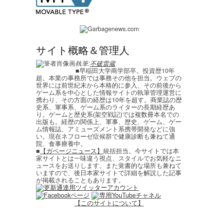
サイト概略＆管理人
執筆:
不破雷蔵
■早稲田大学商学部卒。投資歴10年
超。本業の事務所では事務その他を担当。ウェブの
世界には前世紀末から本格的に参入、その前後から
ゲーム系を中心とした情報サイトの執筆管理運営に
携わり、その方面の経歴は10年を超す。商業誌の歴
史系、軍事系、ゲーム系のライターの長期経歴あ
り。ゲームと歴史系(架空戦記)では複数冊本名での
出版も。経歴の関係上、軍事、歴史、ゲーム、ゲー
ム情報誌、アミューズメント系携帯開発などに強
い。現在ネフローゼ症候群で健康診断も兼ねて通
院、食事療養中。
■
【ガベージニュース】
統括担当。今サイトでは本
家サイトとは一味違う視点、スタイルでお気軽なニ
ュースをお送りします。また覚書的な場所も兼ねて
いますので、後日本家サイトで詳細を解説した記事
が掲載されることもあります。
【このサイトについて】