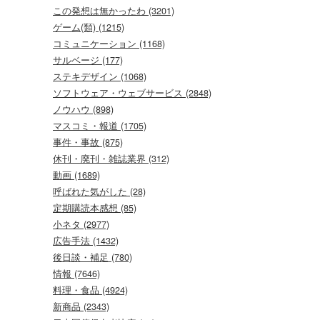
この発想は無かったわ (3201)
ゲーム(類) (1215)
コミュニケーション (1168)
サルベージ (177)
ステキデザイン (1068)
ソフトウェア・ウェブサービス (2848)
ノウハウ (898)
マスコミ・報道 (1705)
事件・事故 (875)
休刊・廃刊・雑誌業界 (312)
動画 (1689)
呼ばれた気がした (28)
定期購読本感想 (85)
小ネタ (2977)
広告手法 (1432)
後日談・補足 (780)
情報 (7646)
料理・食品 (4924)
新商品 (2343)