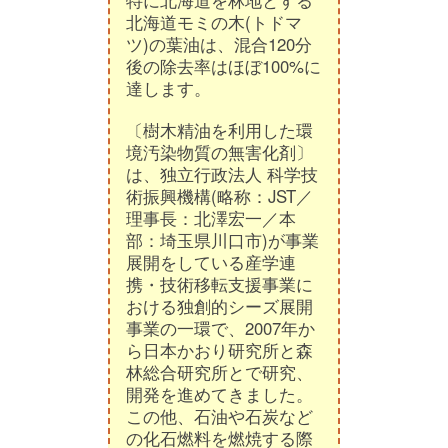
特に北海道を林地とする
北海道モミの木(トドマ
ツ)の葉油は、混合120分
後の除去率はほぼ100%に
達します。
〔樹木精油を利用した環
境汚染物質の無害化剤〕
は、独立行政法人 科学技
術振興機構(略称：JST／
理事長：北澤宏一／本
部：埼玉県川口市)が事業
展開をしている産学連
携・技術移転支援事業に
おける独創的シーズ展開
事業の一環で、2007年か
ら日本かおり研究所と森
林総合研究所とで研究、
開発を進めてきました。
この他、石油や石炭など
の化石燃料を燃焼する際