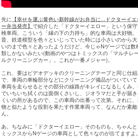
先に
【幸せを運ぶ黄色い新幹線がお弁当に...ドクターイエ
ー弁当発売】
で紹介した「ドクターイエロー」という保守
検車両。こういう「縁の下の力持ち」的な車両は大好物。
昔、鉄道模型を色々といじっていた時には小さいのから大
いのまで色々とあったようだけど、今じゃNゲージでは数
類しかないみたい(動画のやつはトミックスの「マルチレ
ルクリーニングカー」。これが一番メジャー)。
これ、要はビデオデッキのクリーニングテープと同じ仕組
で、車両の車輪部分などにクリーニング備品がついていて
車両を走らせるとその部分の線路がキレイになるしくみ。
でいちいち拭くのは面倒くさいし、ジオラマだと手が届き
くいの所があるので、この車両の出番って次第。それに、
物と似たような役割を果たす作業車両って、なんだか素敵
ん。
あ。ちなみに「ドクターイエロー」そのものも、ちゃんと
ミックスからNゲージの車両として色々なのが出てますよ