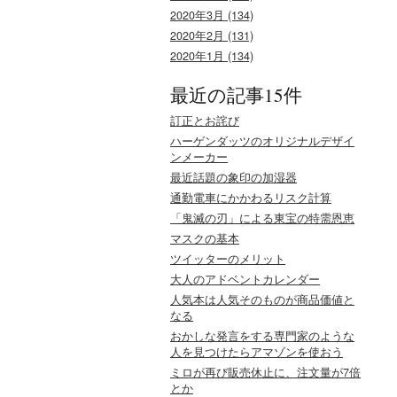
2020年3月 (134)
2020年2月 (131)
2020年1月 (134)
最近の記事15件
訂正とお詫び
ハーゲンダッツのオリジナルデザイ
ンメーカー
最近話題の象印の加湿器
通勤電車にかかわるリスク計算
「鬼滅の刃」による東宝の特需恩恵
マスクの基本
ツイッターのメリット
大人のアドベントカレンダー
人気本は人気そのものが商品価値と
なる
おかしな発言をする専門家のような
人を見つけたらアマゾンを使おう
ミロが再び販売休止に、注文量が7倍
とか