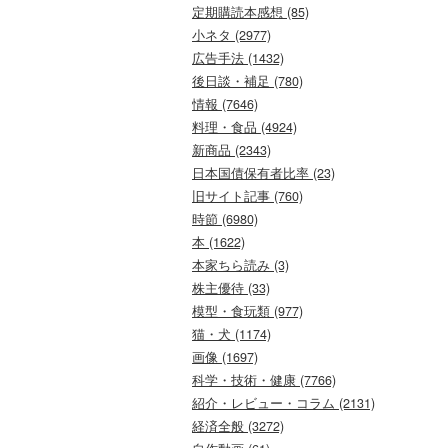
定期購読本感想 (85)
小ネタ (2977)
広告手法 (1432)
後日談・補足 (780)
情報 (7646)
料理・食品 (4924)
新商品 (2343)
日本国債保有者比率 (23)
旧サイト記事 (760)
時節 (6980)
本 (1622)
本家ちら読み (3)
株主優待 (33)
模型・食玩類 (977)
猫・犬 (1174)
画像 (1697)
科学・技術・健康 (7766)
紹介・レビュー・コラム (2131)
経済全般 (3272)