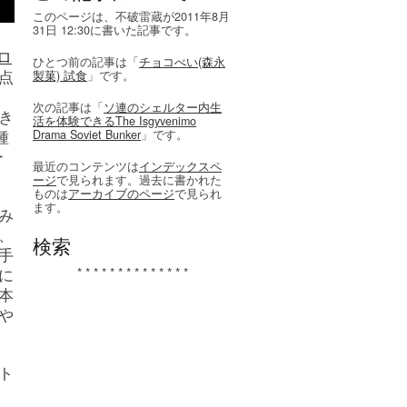
このページは、不破雷蔵が2011年8月
31日 12:30に書いた記事です。
ロ
ひとつ前の記事は「
チョコべい(森永
点
製菓) 試食
」です。
次の記事は「
ソ連のシェルター内生
き
活を体験できるThe Isgyvenimo
種
Drama Soviet Bunker
」です。
ー
最近のコンテンツは
インデックスペ
ージ
で見られます。過去に書かれた
ものは
アーカイブのページ
で見られ
ます。
み
、
検索
手
に
* * * * * * * * * * * * * *
本
や
ト
。