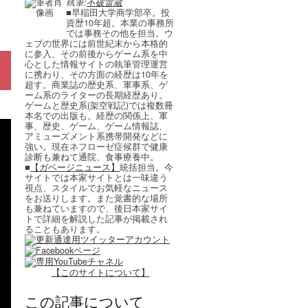
執筆:
不破雷蔵
■早稲田大学商学部卒。投
資歴10年超。本業の事務所
では事務その他を担当。ウ
ェブの世界には前世紀末から本格的
に参入、その前後からゲーム系を中
心とした情報サイトの執筆管理運営
に携わり、その方面の経歴は10年を
超す。商業誌の歴史系、軍事系、ゲ
ーム系のライターの長期経歴あり。
ゲームと歴史系(架空戦記)では複数冊
本名での出版も。経歴の関係上、軍
事、歴史、ゲーム、ゲーム情報誌、
アミューズメント系携帯開発などに
強い。現在ネフローゼ症候群で健康
診断も兼ねて通院、食事療養中。
■
【ガベージニュース】
統括担当。今
サイトでは本家サイトとは一味違う
視点、スタイルでお気軽なニュース
をお送りします。また覚書的な場所
も兼ねていますので、後日本家サイ
トで詳細を解説した記事が掲載され
ることもあります。
【このサイトについて】
この記事について