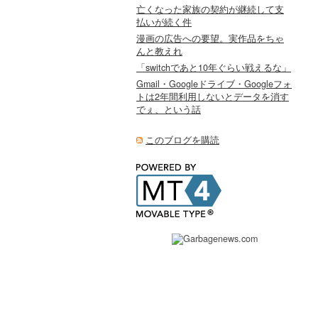
亡くなった家族の契約が継続して支
払いが続く件
漫画の広告への要望。実作品をちゃ
んと教えれ
「switchであと10年ぐらい戦えるな」
Gmail・Googleドライブ・Googleフォ
トは2年間利用しないとデータを消す
でぇ、という話
このブログを購読