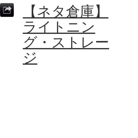
【ネタ倉庫】
ライトニン
グ・ストレー
ジ