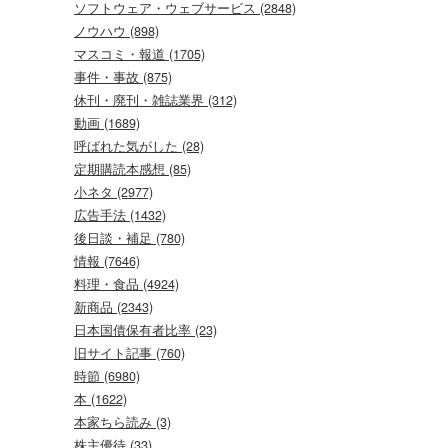
ソフトウェア・ウェブサービス (2848)
ノウハウ (898)
マスコミ・報道 (1705)
事件・事故 (875)
休刊・廃刊・雑誌業界 (312)
動画 (1689)
呼ばれた気がした (28)
定期購読本感想 (85)
小ネタ (2977)
広告手法 (1432)
後日談・補足 (780)
情報 (7646)
料理・食品 (4924)
新商品 (2343)
日本国債保有者比率 (23)
旧サイト記事 (760)
時節 (6980)
本 (1622)
本家ちら読み (3)
株主優待 (33)