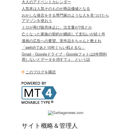
大人のアドベントカレンダー
人気本は人気そのものが商品価値となる
おかしな発言をする専門家のような人を見つけたら
アマゾンを使おう
ミロが再び販売休止に、注文量が7倍とか
亡くなった家族の契約が継続して支払いが続く件
漫画の広告への要望。実作品をちゃんと教えれ
「switchであと10年ぐらい戦えるな」
Gmail・Googleドライブ・Googleフォトは2年間利
用しないとデータを消すでぇ、という話
このブログを購読
サイト概略＆管理人