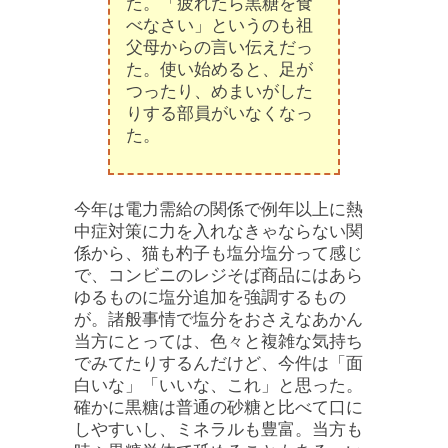
た。「疲れたら黒糖を食
べなさい」というのも祖
父母からの言い伝えだっ
た。使い始めると、足が
つったり、めまいがした
りする部員がいなくなっ
た。
今年は電力需給の関係で例年以上に熱
中症対策に力を入れなきゃならない関
係から、猫も杓子も塩分塩分って感じ
で、コンビニのレジそば商品にはあら
ゆるものに塩分追加を強調するもの
が。諸般事情で塩分をおさえなあかん
当方にとっては、色々と複雑な気持ち
でみてたりするんだけど、今件は「面
白いな」「いいな、これ」と思った。
確かに黒糖は普通の砂糖と比べて口に
しやすいし、ミネラルも豊富。当方も