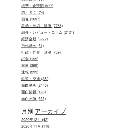
模型・食玩類 (977)
猫・犬 (1174)
画像 (1697)
科学・技術・健康 (7766)
紹介・レビュー・コラム (2131)
経済全般 (3272)
自作動画 (61)
行政・外交・政治 (759)
試食 (199)
軍事 (395)
速報 (233)
鉄道・交通 (352)
面白動画 (2440)
面白情報 (128)
面白画像 (633)
月別
アーカイブ
2020年12月 (42)
2020年11月 (118)