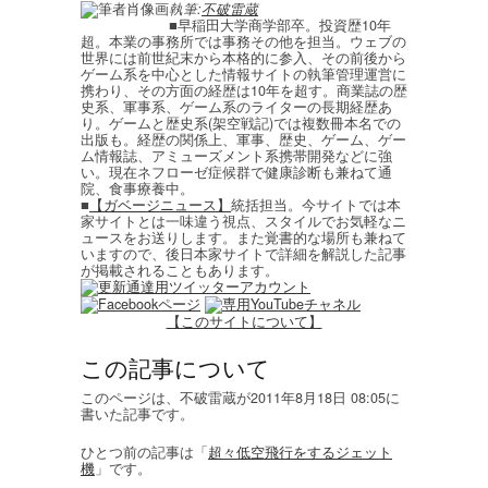
執筆:
不破雷蔵
■早稲田大学商学部卒。投資歴10年
超。本業の事務所では事務その他を担当。ウェブの
世界には前世紀末から本格的に参入、その前後から
ゲーム系を中心とした情報サイトの執筆管理運営に
携わり、その方面の経歴は10年を超す。商業誌の歴
史系、軍事系、ゲーム系のライターの長期経歴あ
り。ゲームと歴史系(架空戦記)では複数冊本名での
出版も。経歴の関係上、軍事、歴史、ゲーム、ゲー
ム情報誌、アミューズメント系携帯開発などに強
い。現在ネフローゼ症候群で健康診断も兼ねて通
院、食事療養中。
■
【ガベージニュース】
統括担当。今サイトでは本
家サイトとは一味違う視点、スタイルでお気軽なニ
ュースをお送りします。また覚書的な場所も兼ねて
いますので、後日本家サイトで詳細を解説した記事
が掲載されることもあります。
【このサイトについて】
この記事について
このページは、不破雷蔵が2011年8月18日 08:05に
書いた記事です。
ひとつ前の記事は「
超々低空飛行をするジェット
機
」です。