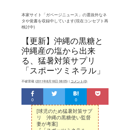
本家サイト「ガベージニュース」の選抜外なネ
タや覚書を収録中しています(現在コンセプト再
検討中)
【更新】沖縄の黒糖と
沖縄産の塩から出来
る、猛暑対策サプリ
「スポーツミネラル」
不破雷蔵
(
2011年8月18日 08:05
)
|
コメント(0)
0
0
[球児のため猛暑対策サプ
リ 沖縄の黒糖使い監督
妻が考案]