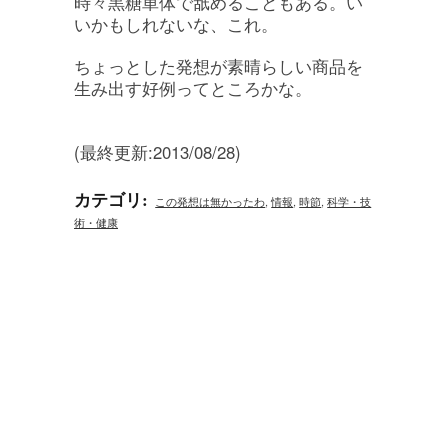
時々黒糖単体で舐めることもある。い
いかもしれないな、これ。
ちょっとした発想が素晴らしい商品を
生み出す好例ってところかな。
(最終更新:2013/08/28)
カテゴリ
:
この発想は無かったわ
,
情報
,
時節
,
科学・技
術・健康