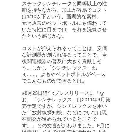
スチックシンチレータと同等以上の性
能を持ちながら、加工が容易でコスト
は1/10以下という、画期的な素材。
元々通常のペットボトルにも備わって
いた特性に目をつけ、それを洗練させ
たという感じかな。
コストが抑えられるってことは、安価
な計測器が創られ得るってことで、今
後関連機器の普及に大きく貢献しそ
う。しかし「シンチレックス」ね
ぇ......。よもやペットボトルがベース
でこんなものができるとは。
※8月23日追伸:プレスリリースに「な
お、「シンチレックス」は2011年9月発
売予定ですが、シンチレックスを用い
た「放射線探知機」などについては現
在開発が進められているところで
す。」との文言が加わりました。9月に
は素材レベルでの販売が行われるよう