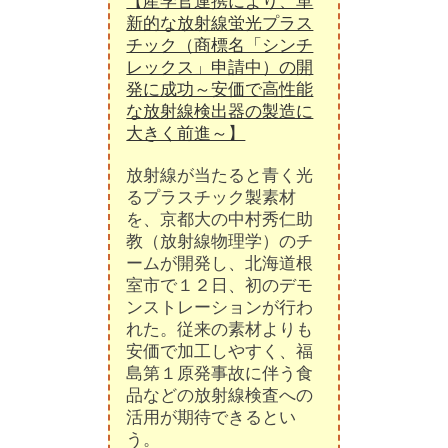
【産学官連携により、革
新的な放射線蛍光プラス
チック（商標名「シンチ
レックス」申請中）の開
発に成功～安価で高性能
な放射線検出器の製造に
大きく前進～】
放射線が当たると青く光
るプラスチック製素材
を、京都大の中村秀仁助
教（放射線物理学）のチ
ームが開発し、北海道根
室市で１２日、初のデモ
ンストレーションが行わ
れた。従来の素材よりも
安価で加工しやすく、福
島第１原発事故に伴う食
品などの放射線検査への
活用が期待できるとい
う。