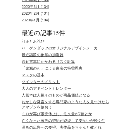
2020年3月 (134)
2020年2月 (131)
2020年1月 (134)
最近の記事15件
訂正とお詫び
ハーゲンダッツのオリジナルデザインメーカー
最近話題の象印の加湿器
通勤電車にかかわるリスク計算
「鬼滅の刃」による東宝の特需恩恵
マスクの基本
ツイッターのメリット
大人のアドベントカレンダー
人気本は人気そのものが商品価値となる
おかしな発言をする専門家のような人を見つけたら
アマゾンを使おう
ミロが再び販売休止に、注文量が7倍とか
亡くなった家族の契約が継続して支払いが続く件
漫画の広告への要望。実作品をちゃんと教えれ