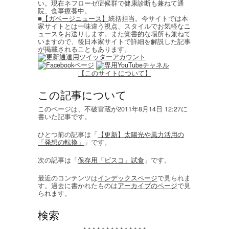
い。現在ネフローゼ症候群で健康診断も兼ねて通
院、食事療養中。
■
【ガベージニュース】
統括担当。今サイトでは本
家サイトとは一味違う視点、スタイルでお気軽なニ
ュースをお送りします。また覚書的な場所も兼ねて
いますので、後日本家サイトで詳細を解説した記事
が掲載されることもあります。
【このサイトについて】
この記事について
このページは、不破雷蔵が2011年8月14日 12:27に
書いた記事です。
ひとつ前の記事は「
【更新】太陽光や風力活用の
「発想の転換」
」です。
次の記事は「
保存用「ビスコ」試食
」です。
最近のコンテンツは
インデックスページ
で見られま
す。過去に書かれたものは
アーカイブのページ
で見
られます。
検索