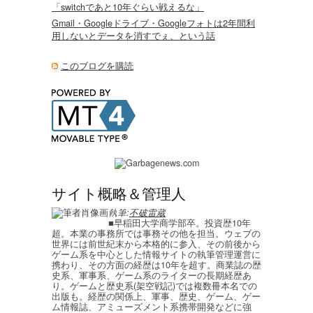
「switchであと10年ぐらい戦えるな」
Gmail・Googleドライブ・Googleフォトは2年間利
用しないとデータを消すでぇ、という話
このブログを購読
サイト概略＆管理人
執筆:
不破雷蔵
■早稲田大学商学部卒。投資歴10年
超。本業の事務所では事務その他を担当。ウェブの
世界には前世紀末から本格的に参入、その前後から
ゲーム系を中心とした情報サイトの執筆管理運営に
携わり、その方面の経歴は10年を超す。商業誌の歴
史系、軍事系、ゲーム系のライターの長期経歴あ
り。ゲームと歴史系(架空戦記)では複数冊本名での
出版も。経歴の関係上、軍事、歴史、ゲーム、ゲー
ム情報誌、アミューズメント系携帯開発などに強