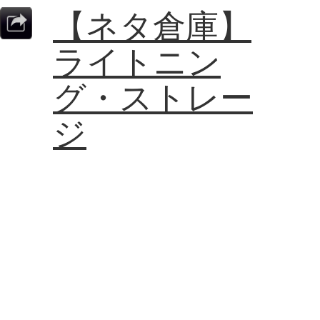
【ネタ倉庫】
ライトニン
グ・ストレー
ジ