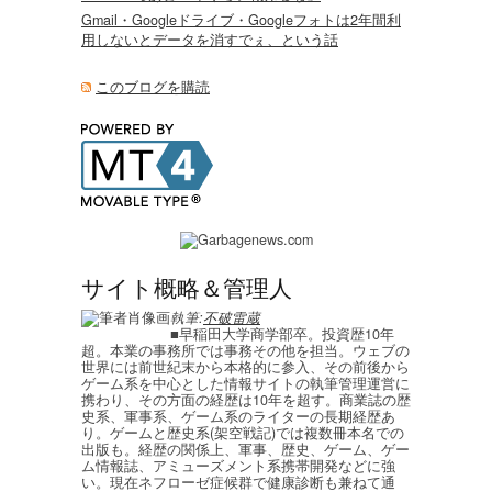
Gmail・Googleドライブ・Googleフォトは2年間利
用しないとデータを消すでぇ、という話
このブログを購読
サイト概略＆管理人
執筆:
不破雷蔵
■早稲田大学商学部卒。投資歴10年
超。本業の事務所では事務その他を担当。ウェブの
世界には前世紀末から本格的に参入、その前後から
ゲーム系を中心とした情報サイトの執筆管理運営に
携わり、その方面の経歴は10年を超す。商業誌の歴
史系、軍事系、ゲーム系のライターの長期経歴あ
り。ゲームと歴史系(架空戦記)では複数冊本名での
出版も。経歴の関係上、軍事、歴史、ゲーム、ゲー
ム情報誌、アミューズメント系携帯開発などに強
い。現在ネフローゼ症候群で健康診断も兼ねて通