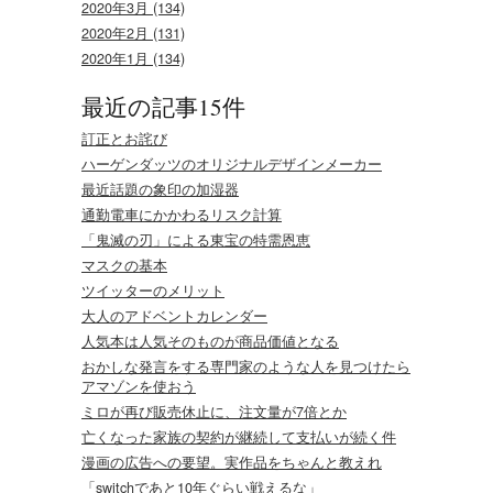
2020年3月 (134)
2020年2月 (131)
2020年1月 (134)
最近の記事15件
訂正とお詫び
ハーゲンダッツのオリジナルデザインメーカー
最近話題の象印の加湿器
通勤電車にかかわるリスク計算
「鬼滅の刃」による東宝の特需恩恵
マスクの基本
ツイッターのメリット
大人のアドベントカレンダー
人気本は人気そのものが商品価値となる
おかしな発言をする専門家のような人を見つけたら
アマゾンを使おう
ミロが再び販売休止に、注文量が7倍とか
亡くなった家族の契約が継続して支払いが続く件
漫画の広告への要望。実作品をちゃんと教えれ
「switchであと10年ぐらい戦えるな」