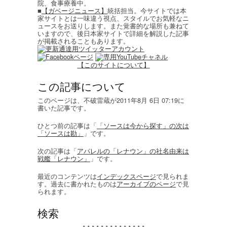
院、食事療養中。
■
【ガベージニュース】
統括担当。今サイトでは本
家サイトとは一味違う視点、スタイルでお気軽なニ
ュースをお送りします。また覚書的な場所も兼ねて
いますので、後日本家サイトで詳細を解説した記事
が掲載されることもあります。
【このサイトについて】
この記事について
このページは、不破雷蔵が2011年8月 6日 07:19に
書いた記事です。
ひとつ前の記事は「
「ソースは今から探す」の次は
「ソースは勘」
」です。
次の記事は「
アパレルの「レナウン」の社名由来は
戦艦「レナウン」
」です。
最近のコンテンツは
インデックスページ
で見られま
す。過去に書かれたものは
アーカイブのページ
で見
られます。
検索