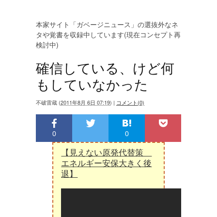
本家サイト「ガベージニュース」の選抜外なネ
タや覚書を収録中しています(現在コンセプト再
検討中)
確信している、けど何
もしていなかった
不破雷蔵
(
2011年8月 6日 07:19
)
|
コメント(0)
0
0
【見えない原発代替策
エネルギー安保大きく後
退】