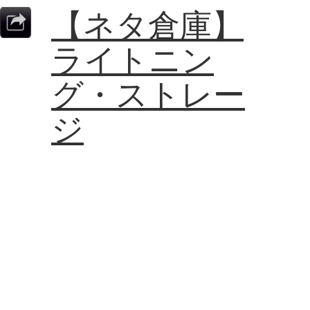
【ネタ倉庫】
ライトニン
グ・ストレー
ジ